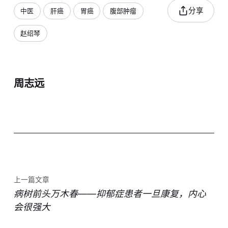
分享
中医
肝癌
胃癌
腹部肿瘤
赵绍琴
周志远
上一篇文章
病树前头万木春——抑郁症患者一旦康复，内心
会很强大