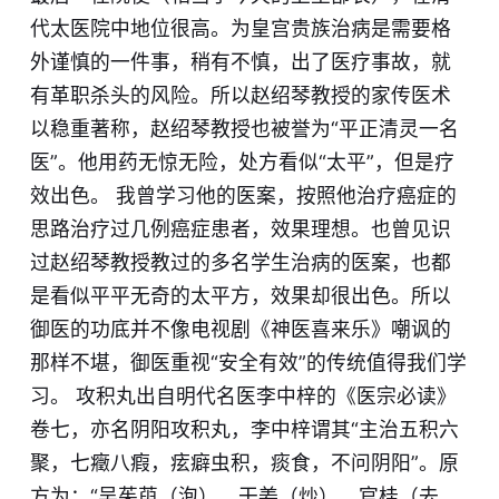
代太医院中地位很高。为皇宫贵族治病是需要格
外谨慎的一件事，稍有不慎，出了医疗事故，就
有革职杀头的风险。所以赵绍琴教授的家传医术
以稳重著称，赵绍琴教授也被誉为“平正清灵一名
医”。他用药无惊无险，处方看似“太平”，但是疗
效出色。 我曾学习他的医案，按照他治疗癌症的
思路治疗过几例癌症患者，效果理想。也曾见识
过赵绍琴教授教过的多名学生治病的医案，也都
是看似平平无奇的太平方，效果却很出色。所以
御医的功底并不像电视剧《神医喜来乐》嘲讽的
那样不堪，御医重视“安全有效”的传统值得我们学
习。 攻积丸出自明代名医李中梓的《医宗必读》
卷七，亦名阴阳攻积丸，李中梓谓其“主治五积六
聚，七癥八瘕，痃癖虫积，痰食，不问阴阳”。原
方为：“吴茱萸（泡）、干姜（炒）、官桂（去