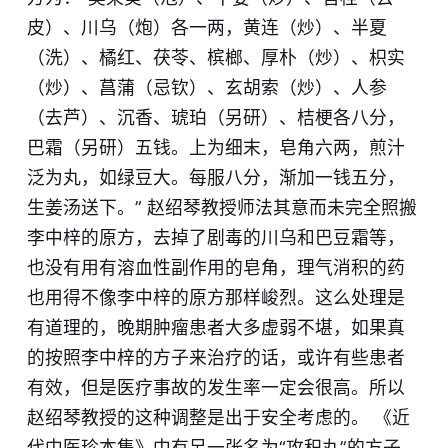
皮）、川乌（炮）各一两，黄连（炒）、半夏
（洗）、橘红、茯苓、槟榔、厚朴（炒）、枳实
（炒）、菖蒲（忌钦）、玄胡索（炒）、人参
（去芦）、沉香、琥珀（另研）、桔梗各八分，
巴霜（另研）五钱。上为细末，皂角六两，煎汁
泛为丸，如绿豆大。每服八分，渐加一钱五分，
生姜汤送下。” 赵绍琴教授师法其意而未完全照搬
李中梓的原方，去掉了剧毒的川乌和巴豆霜等，
也没有用有溶血性副作用的皂角，理气消积的药
也用得不像李中梓的原方那样峻烈。这么处理是
有道理的，晚期肿瘤患者大多虚弱不堪，如果真
的按照李中梓的方子来治疗的话，或许有些患者
有效，但是医疗事故的发生率一定会很高。所以
赵绍琴教授的这种调整是出于安全考虑的。 《近
代中医珍本集》中有另一张名为“攻积丸”的方子，