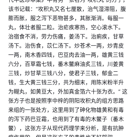
该书记载：“攻积丸又名七厘散，治气湿滞阻，腹
膨而胀，服之泻下恶物甚多，其胀渐消。每服一
丸，体壮者服二粒。治疟疾寒热，空心滚水下。
治宿食不消，劳力伤痛，姜汤下。治痢疾，甘草
汤下。治伤食，苡仁汤下。炒苍术一两，炒青皮
一两，南木香四钱，巴豆肉去油一两，雄黄三钱
六分，百草霜七钱，番木鳖麻油炙三钱，川姜黄
三钱，炒甘草三钱八分，使君子三钱，郁金二
钱，生大黄三钱三分，共为细末，用陈米粉半升
为糊丸，如黄豆大，外加真金箔六十张为衣。” 这
张方子也是按照李中梓的阴阳攻积丸的组方思路
来组的一张处方，这里用到了砷化物雄黄和有毒
的泻下药巴豆霜，也用到了有毒的木鳖子（番木
鳖），这张方子从现代药理学来分析，是有抗肿