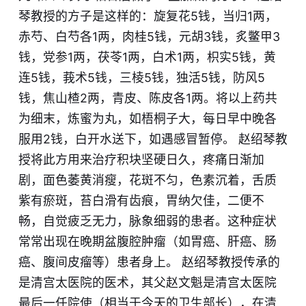
琴教授的方子是这样的：旋复花5钱，当归1两，
赤芍、白芍各1两，肉桂5钱，元胡3钱，炙鳖甲3
钱，党参1两，茯苓1两，白术1两，枳实5钱，黄
连5钱，莪术5钱，三棱5钱，独活5钱，防风5
钱，焦山楂2两，青皮、陈皮各1两。将以上药共
为细末，炼蜜为丸，如梧桐子大，每日早中晚各
服用2钱，白开水送下，如遇感冒暂停。 赵绍琴教
授将此方用来治疗积块坚硬日久，疼痛日渐加
剧，面色萎黄消瘦，花斑不匀，色素沉着，舌质
紫有瘀斑，苔白滑有齿痕，胃纳欠佳，二便不
畅，自觉疲乏无力，脉象细弱的患者。这种症状
常常出现在晚期盆腹腔肿瘤（如胃癌、肝癌、肠
癌、腹间皮瘤等）患者身上。 赵绍琴教授传承的
是清宫太医院的医术，其父赵文魁是清宫太医院
最后一任院使（相当于今天的卫生部长），在清