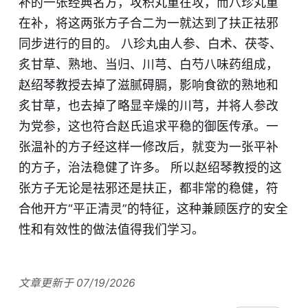
补的一张经典名方，攻积丸重在攻，而八珍丸重
在补，将这两张方子合二为一就达到了扶正祛邪
同步进行的目的。 八珍丸由人参、白术、茯苓、
炙甘草、熟地、当归、川芎、白芍八味药组成，
赵绍琴教授去掉了滋腻碍膈，影响食欲的熟地和
炙甘草，也去掉了略显辛燥的川芎，并将人参改
为党参，这也符合赵氏追求平稳的御医传承。一
张温补的方子经这样一修改后，就变为一张平补
的方子，治法稳健了许多。 所以赵绍琴教授的这
张方子无论是祛邪还是扶正，都非常的稳健，符
合他开方“平正清灵”的特征，这种兼顾医疗的安全
性和有效性的做法值得我们学习。
文章更新于 07/19/2026