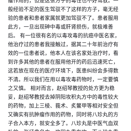
瘤作用的，但是这张方子的毒性也不好驾驭。一
般经验不足的医生驾驭不了这样的方子，毫无经
验的患者和患者家属就更加驾驭不了。患者服用
此方，一旦出现砷中毒或肝肾损伤，就极难善
后。 有一位很有名的以毒攻毒的抗癌中医名家，
他治疗过的患者我接触过，据其二十年前治疗有
效的一位患者说，他本人在该名家处治疗时，看
到许多其他的患者在服用他开的药后迅速死亡，
这若放在现在的医疗环境下，医患纠纷会多得数
不清。所以我们在用以毒攻毒药物时，一定要慎
之又慎。 相对而言，赵绍琴教授的处方更为稳
妥，赵绍琴教授去掉阴阳攻积丸方中的毒性较大
的药物，加上三棱、莪术、炙鳖甲等相对安全但
又确实有抗肿瘤作用的药物，同时将八珍丸的方
子合入本方，就安全多了。八珍丸是中医气血双