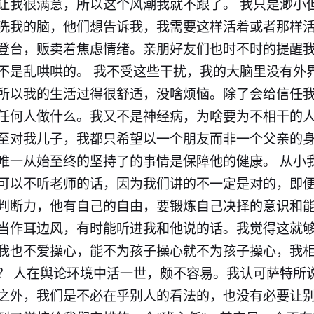
让我很满意，所以这个风潮我就不跟了。 我只是渺小
洗我的脑，他们想告诉我，我需要这样活着或者那样
登台，贩卖着焦虑情绪。亲朋好友们也时不时的提醒
不是乱哄哄的。 我不受这些干扰，我的大脑里没有外
所以我的生活过得很舒适，没啥烦恼。除了会给信任
任何人做什么。我又不是神经病，为啥要为不相干的人
至对我儿子，我都只希望以一个朋友而非一个父亲的
唯一从始至终的坚持了的事情是保障他的健康。 从小
可以不听老师的话，因为我们讲的不一定是对的，即
判断力，他有自己的自由，要锻炼自己决择的意识和能
当作耳边风，有时能听进我和他说的话。我觉得这就
我也不爱操心，能不为孩子操心就不为孩子操心，我
？ 人在舆论环境中活一世，颇不容易。我认可萨特所说
之外，我们是不必在乎别人的看法的，也没有必要让