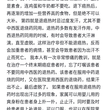
是素食，连鸡蛋和牛奶都不要吃。退下癌热后，
再逐渐的增加一些营养高的食物，但是绝不可以
大补。 第四就是退
癌
热时忌过度发汗，尤其不要
中西医退烧药同用。退热药多数有发汗作用，中
西退热药同用的时候，有时会导致患者大汗淋
漓，直至虚脱。这样治疗非但不能退
癌
热，反而
会加重患者的病情，甚至会导致患者因为出汗不
止而死亡。 我本人有一次非常惨痛的教训，就是
在治疗一个终末期癌症患者时，忘了叮嘱该患者
不要
同
用中西医的退热药。该患者在服用中药退
烧的同时，又在医院里用西医的退烧药，结果汗
出不止，最后虚脱了。 如果患者在服用退
癌
热的
药时出现出汗过多的现象，家属可以用婴儿用的
爽身粉在患者身上扑一扑，止止汗。同时要及时
给患者用上补液盐。可以口服，也可以在医院里