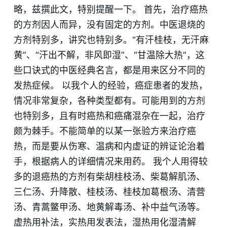
略，兹撰此文，特别提醒一下。 首先，治疗癌热
的方剂因人而异，没有固定的方剂。中医退烧的
方剂特别多，讲究也特别多。“有汗
桂
枝
，无汗麻
黄”、“汗出不解，非风即湿”、“甘温除大热”，这
些口诀式的中医经典名言，都是用来区分不同的
发热症候。 以我个人的经验，癌症患者的发热，
情况非常复杂，各种类型都有。可能用到的方剂
也特别多，且有时癌热和癌痛混杂在一起，治疗
颇为棘手。不能简单的以某一张验方来治疗癌
热，而是要从伤寒、温病和内虚证的辨证论治着
手，根据病人的详细情况来用药。 我个人用得较
多的退癌热的方剂有柴胡桂枝汤、柴葛解肌汤、
三仁汤、升降散、桂枝汤、桂枝加葛根汤、清营
汤、青蒿鳖甲汤、地黄解毒汤、补中益气汤等。
虚热用补法，实热用发表法，湿热用化湿清解