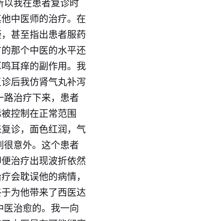
所以我在患者复诊时
其他中医师的治疗。在
疑，甚至指出患者服药
方的那个
中医
的水平还
耳鸣耳痒的副作用。我
复诊后我仿肾气丸补泻
一路治疗下来，患者
标被控制在正常范围
来复诊，面色红润，气
到很意外。这个患者
即便治疗出现波折依然
治疗会耽误他的病情，
终于为他带来了
西医
达
中医治愈的。我一向