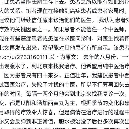
，此患者当能长期生存下去。患者之所以能有如此的
大的关系。笔者现在在接触到
癌症
患者或患者家属时
建议他们继续信任原来诊治他们的医生。 我认为患者
疗效的关键因素之一。如果患者不能信任一个中医师
现在有些
癌症
患者或患属在求医问诊时，对医生抱着
此文再发布出来，希望能对其他患者有所启示。该患
om.cn/u/2733160111
以下为原文： 去年的八月份，一
出现
腹水
了，到北京来找我治疗。他希望用纯中医治
，因为患者只有四十来岁，正值壮年，我建议患者中
过西医治疗，失败了才找的
中医
，所以不打算再回头
年的时间，每隔一两个月他会到北京来找我复诊一次
变，都是以
阳和汤
加
西黄丸
为主，根据季节的变化和
月取得的疗效令人惊喜，但是病情在治疗进行的过程
尔又会反弹到非正常值，
腹水
被治没了后也多次再次