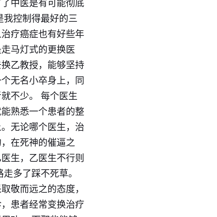
有了
中医
是有可能彻底
是我控制得最好的三
人治疗
癌症
也有好些年
是走马灯式的更换医
去换乙教授，能够坚持
一个无名小卒身上，同
就不少。 每个医生
就能熟悉一个患者的整
上。无论哪个医生，治
的，在死神的催逼之
乙医生，乙医生不行则
路走多了踩不死草。
采取敬而远之的态度，
诊，患者经常变换治疗