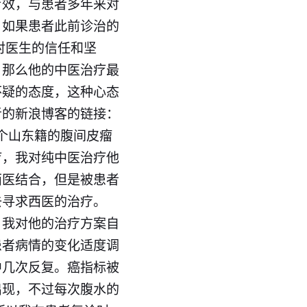
疗效，与患者多年来对
，如果患者此前诊治的
对医生的信任和坚
，那么他的中医治疗最
怀疑的态度，这种心态
者的新浪博客的链接：
个山东籍的
腹间皮瘤
疗，我对纯
中医
治疗他
西医结合，但是被患者
去寻求
西医
的治疗。
，我对他的治疗方案自
患者病情的变化适度调
中几次反复。
癌
指标被
出现，不过每次
腹水
的