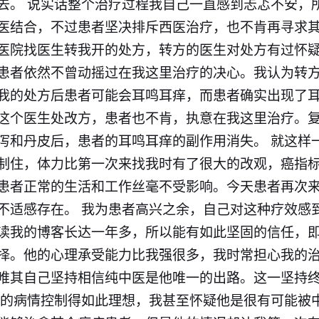
去。 说实话整个治疗过程我自己一直感到忐忑不安，
医结合，不过患者坚决排斥西医治疗，也不肯再寻求
医院找医生转我开的处方，转方的医生对处方有过怀
患者依然不曾动摇过在我这里治疗的决心。我认为转
我的处方后患者可能会耳鸣耳痒，而患者确实出现了
这个医生处改方，患者也不肯，执意在我这里治疗。
泻和丹皮后，患者的耳鸣耳痒的副作用消失。 就这样
制住，体力比第一次来找我时有了很大的改观，癌指
患者正常的生活和工作丝毫不受影响。今天患者再次
不适感存在。 我为患者高兴之余，自己对这种疗效感
读我的博客长达一年多，所以能有如此坚固的信任，
择。他的心理承受能力比我强很多，我时常担心我的
唯其自己坚持相信纯
中医
是他唯一的出路。这一坚持
他的病情控制得如此理想，我甚至怀疑他是很有可能被