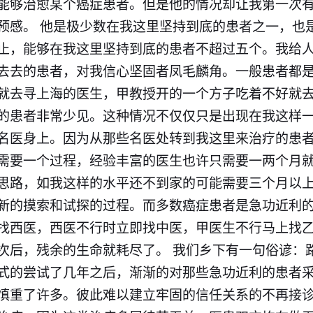
能够治愈某个癌症患者。但是他的情况却让我第一次
预感。 他是极少数在我这里坚持到底的患者之一，也
止，能够在我这里坚持到底的患者不超过五个。我给
去去的患者，对我信心坚固者凤毛麟角。一般患者都
就去寻上海的医生，甲教授开的一个方子吃着不好就
的患者非常少见。这种情况不仅仅只是出现在我这样
名医
身上。因为从那些
名医
处转到我这里来治疗的患者
需要一个过程，经验丰富的医生也许只需要一两个月
思路，如我这样的水平还不到家的可能需要三个月以
新的摸索和试探的过程。而多数
癌症
患者是急功近利
找
西医
，
西医
不行时立即找
中医
，甲医生不行马上找
次后，残余的生命就耗尽了。 我们乡下有一句俗谚：
式的尝试了几年之后，渐渐的对那些急功近利的患者
慎重了许多。彼此难以建立牢固的信任关系的不再接