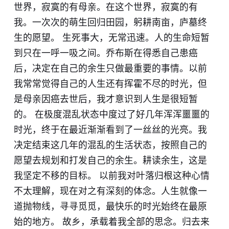
世界，寂寞的有母亲。在这个世界，寂寞的有
我。一次次的萌生回归田园，躬耕南亩，庐墓终
生的愿望。 生死事大，无常迅速。人的生命短暂
到只在一呼一吸之间。乔布斯在得悉自己患癌
后，决定在自己的余生只做最重要的事情。以前
我常常觉得自己的人生还有挥霍不尽的时光，但
是母亲因癌去世后，我才意识到人生是很短暂
的。 在极度混乱状态中度过了好几年浑浑噩噩的
时光，终于在最近渐渐看到了一丝丝的光亮。我
决定结束这几年的混乱的生活状态，按照自己的
愿望去规划和打发自己的余生。耕读余生，这是
我坚定不移的目标。 以前我对叶落归根这种心情
不太理解，现在对之有深刻的体念。人生就像一
道抛物线，寻寻觅觅，最快乐的时光始终在最原
始的地方。 故乡，承载着我全部的思念。归去来