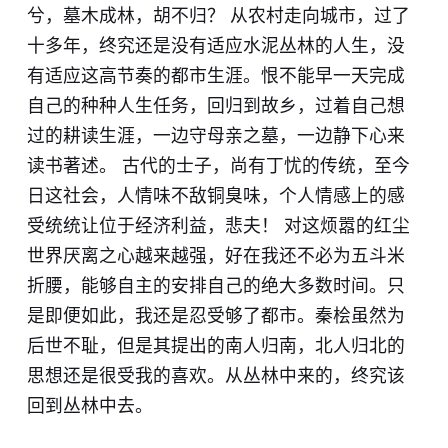
兮，墓木成林，胡不归？ 从农村走向城市，过了
十多年，终究还是没有适应水泥丛林的人生，没
有适应这高节奏的都市生涯。恨不能早一天完成
自己的种种人生任务，回归到故乡，过着自己想
过的耕读生涯，一边守母亲之墓，一边静下心来
读书著述。 古代的士子，尚有丁忧的传统，至今
日这社会，人情味不敌铜臭味，个人情感上的感
受统统让位于经济利益，悲夫！ 对这烦嚣的红尘
世界厌离之心越来越强，好在我还不必为五斗米
折腰，能够自主的安排自己的绝大多数时间。只
是即便如此，我还是忍受够了都市。秦桧虽然为
后世不耻，但是其提出的南人归南，北人归北的
思想还是很受我的喜欢。从丛林中来的，终究该
回到丛林中去。