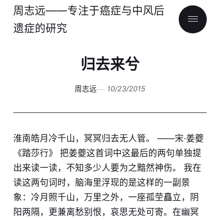
周志远——专注于癌症与中风后
遗症的研究
归去来兮
周志远
10/23/2015
淮南皓月冷千山，冥冥归去无人管。 ——宋·姜夔
《踏莎行》 把姜夔这首词中这最后的两句单独提
出来读一读，不知多少人要为之黯然神伤。 我在
读这两句词时，脑海里浮现的是这样的一副景
象：冷月照千山，万里之外，一座孤茔矗立，阴
阳两隔，更兼离愁别恨，哀思无处可寄。在幽冥