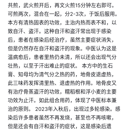
共煎，武火煎开后，再文火煎15分钟左右即可。
可煎两次，混合在一起，分2-3次，于饭后服用。
本方有清热固表的功效，主治内热而表不和，以
致自汗、盗汗。这种自汗和盗汗常出现于感染
后，患者在感染后经治疗，虽然主要症状消失，
但是仍然存在自汗和盗汗的现象。中医认为这是
温病愈后，患者里热仍未清，所以还会出现气分
壮热，以至于汗出难止的症状。 本方中的生石
膏、知母均为清气分之热的药，地骨皮退虚热，
此三味药发挥清里热、退虚热的作用。地骨皮又
有治疗骨蒸盗汗的功效，糯稻根和浮小麦的主要
功效为止汗。如此组合用药，体现了中医标本兼
治的原则。 2023年入秋后，出现过多轮感染。感
染后许多患者虽然不再发烧，甚至也不再咳嗽，
但是还会有自汗和盗汗的症状，这是感染后遗