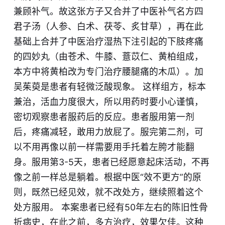
兼顾补气。故这张方子又合并了中医补气名方四
君子汤（人参、白术、茯苓、炙甘草），再在此
基础上合并了中医治疗湿热下注引起的下肢疼痛
的四妙丸（由苍术、牛膝、薏苡仁、黄柏组成，
本方中将黄柏改为专门治疗腰腿痛的木瓜）。加
吴茱萸是患者有轻微泛酸现象。
这样组方，标本
兼治，活血力度很大，
所以用药时要小心谨慎，
密切观察患者服药后的反应。
患者服用第一剂
后，疼痛减轻，敢用力放屁了。服完第二剂，可
以不用再像以前一样需要用手托着左胯才能翻
身。服用第3-5天，患者已经愿意起床活动，不再
像之前一样总是躺着。根据中医“效不更方”的原
则，既然已经见效，就不改处方，继续照着这个
处方服用。 本案患者已经有50年左右的陈旧性骨
折病史，在此之前，多方治疗，效果欠佳。这种