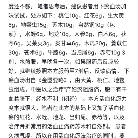
度还不够。 笔者思考后，建议患者用下瘀血汤加
味试试，处方如下：桃仁10g，红花6g，生大黄
6g，地鳖虫15g，苏木10g，自然铜10g（包
煎），水蛭6g，地龙10g，人参6g，白术6g，茯
苓6g，吴茱萸3g，炙甘草6g，木瓜30g，薏苡仁
30g，苍术6g，牛膝6g，当归尾6g，赤芍10g 3
剂，水煎服，早晚各一次，如果服药后反应较
好，就继续按照本方服药至7剂后，反馈病情。
下
瘀血汤出自《金匮要略》，由大黄、桃仁、地鳖
虫组成，中医以之治疗“产妇瘀阻腹痛，腹中有干
血着脐下，经水不利（闭经）”。本方
活血化瘀力
度本就很大，笔者在此方的基础上又加了活血化
瘀的红花、水蛭、地龙、当归尾、赤芍等，以及
治疗骨折常用的活血止痛药苏木和自然铜。
患者
久病气虚，所以在用活血化瘀法治疗的同时，要