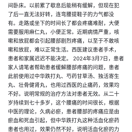
间卧床。以前累了歇息后能稍有缓解，但现在犯
了后一直无法好转，连弯腰提鞋子的力气都没
有。走路或坐下的时间长了都会疼痛难耐，大便
需要服用麻仁丸，小便正常。近期病情严重，咳
嗽和放屁都会引起腰部剧烈疼痛，以至于不敢咳
嗽和放屁，难以正常生活。西医建议患者手术，
患者和家属迟迟不能决定。 2024年3月7日，患者
家人请笔者帮助患者缓解腰部疼痛的问题，患者
此前使用过中华跌打丸、芍药甘草汤、独活寄生
丸、壮骨健肾丸，也用过西医的止痛药，效果均
不好。说明常规的治疗方法对患者无效。从二十
岁持续到七十多岁，这个腰痛的时间很长，根据
中医的理论，久病必瘀，患者腰部的疼痛应是由
瘀血和死血引起，但中华跌打丸这种活血化瘀药
患者也用过，效果仍然不好，说明活血化瘀的力