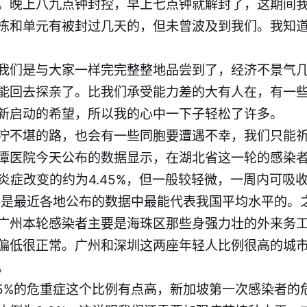
。晚上八九点钟封控，早上七点钟就解封了，这期间
栋和单元有被封过几天的，但未曾波及到我们。我知
我们是与大家一样完完整整地品尝到了，经济不景气
能回去探亲了。比我们承受能力差的大有人在，有一
新启动的希望，所以我的心中一下子轻松了许多。
泞不堪的路，也会有一些同胞要遭遇不幸，我们只能
潭医院今天公布的数据显示，在湖北省这一轮的感染
部炎症改变的约为4.45%，但一般较轻微，一周内可吸
数据是最近各地公布的数据中最能代表我国平均水平的。
广州本轮感染者主要是海珠区那些身强力壮的外来务
偏低很正常。广州和深圳这两座年轻人比例很高的城
。
5%的危重症这个比例有点高，新加坡第一次感染者的危