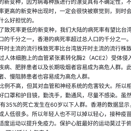
的新变种，因为病毒种族进行的漂变具有不确定性，
率更高的新变种出现时，一定会很快被察觉到，到时
什么好担忧的。
进化出了致死率更低的新变种，我们大陆的病死率有望比台
口的千分之一，香港的病死率超过总人口的千分之一
开时主流的流行株致死率比台湾放开时主流的流行株
要通过人体细胞上的血管紧张素转化酶2（ACE2）受体
疾病、肥胖患者以及长期吸烟者容易成为高危人群。
者、慢阻肺患者也容易成为高危人群。
的肺炎比例不高，但其对血管和神经系统的危害较大。所以
好口罩和护目镜，勤洗手，勤通风，尽量不感染。虽然
还有35%的死亡发生在60岁以下人群。香港的数据显
成人低很多。所以年轻人也不可以掉以轻心，接种疫
适度运动以提升免疫力。保护心脏最好的运动莫过于