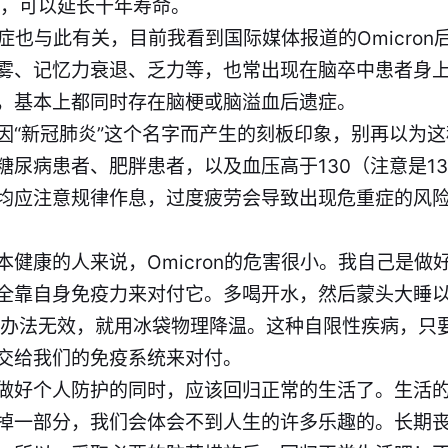
撑，可以延长十年寿命。
后遗症也与此有关，目前我看到国际媒体报道的Omicro
雾、记忆力衰退、乏力等，也常出现在脑卒中患者身
，基本上都同时存在脑梗或脑溢血后遗症。
因“新冠肺炎”这个名字而产生的刻板印象，别再以为
尿病患者、肥胖患者，以及血压高于130（注意是13
均应注意规律作息，过度疲劳会导致出现危重症的风
本健康的人来说，Omicron的危害很小。我自己是做
全靠自身免疫力来对付它。多喝开水，然后蒙头大睡
上办法无效，就用冰袋物理降温。这种自限性疾病，只
交给我们的免疫系统来对付。
做好个人防护的同时，应该回归正常的生活了。生活
掉一部分，我们会体会不到人生的许多乐趣的。长期