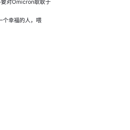
Omicron耿耿于
一个幸福的人，喂