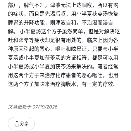
部），脾气不升，津液无法上达咽喉，所以有渴
的症状。​而且是先渴后呕，用小半夏茯苓汤恢复
脾胃的升降功能，则​津液自和，不治渴而渴自
解。 小半夏汤这个方子虽然简单，但是对解决呕
吐和眩晕等症状却是很有用处的​。临床上因为各
种原因引起的恶心、呕吐和眩晕证，只要与小半
夏汤或小半夏加茯苓汤的方证相符，​都是可以用
小半夏汤或小半夏加茯苓汤来解决的。笔者经常
用这两个方子来治疗化疗患者的恶心呕吐，也用
这两个方子加味来治疗胸腹水，​有一定的疗效。
文章更新于 07/19/2026
分享