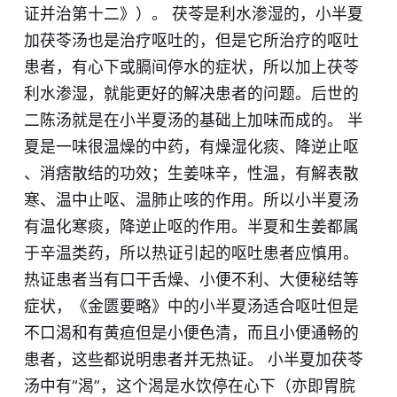
证并治第十二》）。 茯苓是利水渗湿的，小半夏
加茯苓汤也是治疗呕吐的，但是它所治疗的呕吐
患者，有心下或膈间停水的症状，所以加上茯苓
利水渗湿，就能更好的解决患者的问题。后世的
二陈汤就是在小半夏汤的基础上加味而成的。 半
夏是一味很温燥的中药，有燥湿化痰、降逆止呕​
、消痞散结的功效​；生姜味辛，性温，有解表散
寒、温中止呕、温肺止咳的作用​。所以小半夏汤
有温化寒痰，降逆止呕的作用。半夏和生姜都属
于辛温类药，所以热证引起的呕吐​患者应慎用。
热证患者当有口干舌燥、小便不利、大便秘结等
症状，《金匮要略》中的小半夏汤适合呕吐但是
不口渴和有黄疸但是小便色清，而且小便通畅的
患者，这些都说明患者​并无热证。 小半夏加茯苓
汤中有“渴”，这个渴是水饮停在心下（亦即胃脘