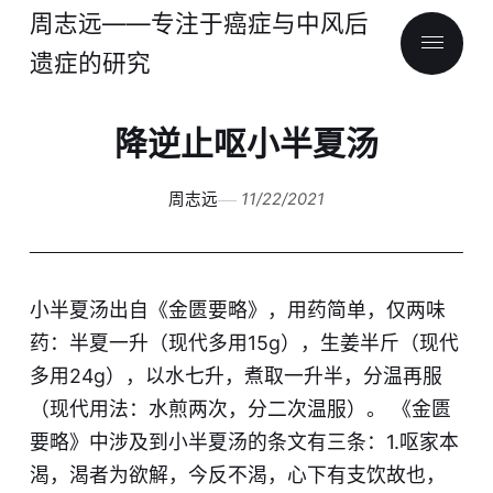
周志远——专注于癌症与中风后
遗症的研究
降逆止呕小半夏汤
周志远
11/22/2021
小半夏汤出自《金匮要略》，用药简单，仅两味
药：半夏一升（现代多用15g），生姜半斤（现代
多用24g），以水七升，煮取一升半，分温再服
（现代用法：水煎两次，分二次温服）。 《金匮
要略》中涉及到小半夏汤的条文有三条：1.呕
家
本
渴，渴者为欲解，今反不渴，心下有支饮故也，