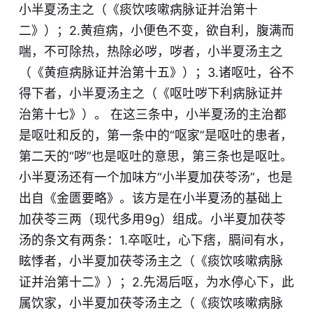
小半夏汤主之（《痰饮咳嗽病脉证并治第十
二》）；2.黄疸病，小便色不变，欲自利，腹满而
喘，不可除热，热除
必
哕，哕者，小半夏汤主之
（《黄疸病脉证并治第十五》）；3.诸呕吐，谷不
得下者，小半夏汤主之（《呕吐哕下利病脉证并
治第十七》）。 在这三条中，小半夏汤的主治都
是呕吐和反的，第一条中的“呕
家
”是呕吐的患者，
第二天的“哕”也是呕吐的意思，第三条也是呕吐。
小半夏汤还有一个加味方“小半夏加茯苓汤”，也是
出自《金匮要略》。该方是在小半夏汤的基础上
加茯苓三两（现代多用9g）组成。小半夏加茯苓
汤的条
文
有两条：1.卒呕吐，心下痞，膈间有水，
眩悸者，小半夏加茯苓汤主之（《痰饮咳嗽病脉
证并治第十二》）；2.先渴后呕，为水停心下，此
属饮家，小半夏加茯苓汤主之（《痰饮咳嗽病脉