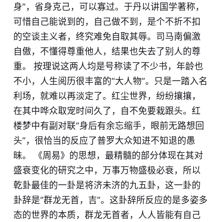
身”，省身克己，可以寡过。于丹以讲国学著称，
可惜自己能说到的，自己做不到，是个不折不扣
的空谈主义者，终究难免自取其辱。司马南偏激
自傲，不懂得尊重他人，结果也失去了别人的尊
重。 按理说这两人均是号称读了不少书，年龄也
不小，人生阅历很丰富的“大人物”。只是一踏入名
利场，就难以再淡定了。红尘世界，纷纷攘攘，
在其中哗众取宠时间久了，自不免要栽跟头。红
楼梦中有副对联“身后有余忘缩手，眼前无路想回
头”，很恰当的反应了普罗大众知进不知退的愚
昧。 《周易》的思想，最精髓的部分体现在其对
盛衰变化的研究之中，万事万物盛极必衰，所以
乾卦最佳的一卦是将济未济的九五卦，这一卦的
卦辞是“群龙无首，吉”。这卦辞所反应的是多姿多
态的世界的本质，群龙无首者，人人皆能有自己