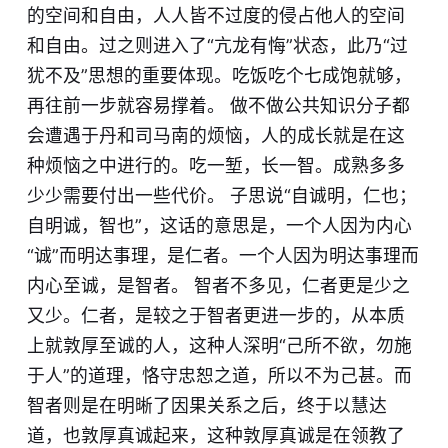
的空间和自由，人人皆不过度的侵占他人的空间
和自由。过之则进入了“亢龙有悔”状态，此乃“过
犹不及”思想的重要体现。吃饭吃个七成饱就够，
再往前一步就容易撑着。 做不做公共知识分子都
会遭遇于丹和司马南的烦恼，人的成长就是在这
种烦恼之中进行的。吃一堑，长一智。成熟多多
少少需要付出一些代价。 子思说“自诚明，仁也；
自明诚，智也”，这话的意思是，一个人因为内心
“诚”而明达事理，是仁者。一个人因为明达事理而
内心至诚，是智者。 智者不多见，仁者更是少之
又少。仁者，是较之于智者更进一步的，从本质
上就敦厚至诚的人，这种人深明“己所不欲，勿施
于人”的道理，恪守忠恕之道，所以不为己甚。而
智者则是在明晰了因果关系之后，终于以慧达
道，也敦厚真诚起来，这种敦厚真诚是在领教了