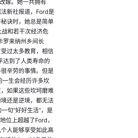
再改嫁。她一共拥有
法新社报道，Ford是
寿秘诀时，她总是简单
界大战和若干次经济危
卡罗来纳州乡间长
有受过太多教育，相信
几乎达到了人类寿命的
件很辛劳的事情。但是
的一生会经历许多坎
变，如果这些坎坷磨难
顺境还是逆境，都无法
一句“好好生活”，是
位上超越了Ford，
几个人能够享受如此高