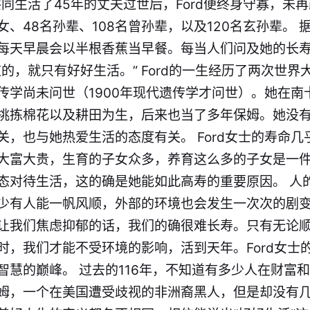
共同生活了45年的丈夫过世后，Ford便终身守寡，未
女、48名孙辈、108名曾孙辈，以及120名玄孙辈。 据
每天早晨会以半根香蕉当早餐。每当人们问及她的长
的，就只有好好生活。” Ford的一生经历了两次世
传学尚未问世（1900年现代遗传学才问世）。她在南
挑拣棉花以及耕田为生，后来也当了多年保姆。她没
关，也与她热爱生活的态度有关。 Ford女士的寿命
大富大贵，生育的子女众多，养育这么多的子女是一
态对待生活，这的确是她能如此高寿的重要原因。 人
少有人能一帆风顺，外部的环境也会发生一次次的剧
让我们焦虑抑郁的话，我们的确很难长寿。只有无论
时，我们才能不受环境的影响，活到天年。Ford女士的
慧的巅峰。 过去的116年，不知道有多少人在财富和地
姆，一个在美国遭受歧视的非洲裔黑人，但是却没有