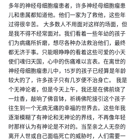
多年的神经母细胞瘤患者，许多神经母细胞瘤患
儿和患属都知道他。他们一家为了救他，这些年
过得很辛苦。 大多数人不用面对这样的场面，但
是我不得不经常面对。我们看着一些年幼的孩子
们为病痛所折磨，想尽各种办法救治他们，最终
都无济于事。只能眼睁睁的看着这些可爱的小天
使们魂归天国，心中的伤痛难以言表。在离世的
神经母细胞瘤患儿中，15岁的孩子已经算是年龄
较大的了，许多孩子只有几岁便不治身亡。 我是
个无神论者，但是今天上午，我还是在佛前烧了
一炷香，敲响了佛音钵，祈祷佛陀接引这个孩子
往生到一个无病无痛的幸福的世界去。这些年我
逐渐模糊了有神论和无神论的界线，不再像年轻
时那样认为有神论是不对的。当至亲之人无奈的
离开人世或自己面临死亡的威胁时，人们需要一