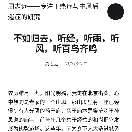
周志远——专注于癌症与中风后
遗症的研究
不如归去，听经，听雨，听
风，听百鸟齐鸣
周志远
01/31/2021
农历腊月十九，阳光明媚，我走在北京街头，心
中想的是老家的一个山坳。那山坳里有一座已经
很少有人光顾的药王庙，药王庙本是祭奠药王孙
思邈的庙宇，前些年几个善于经营的和尚把它发
展为佛教道场。这些年，因为乡下人大多进城务