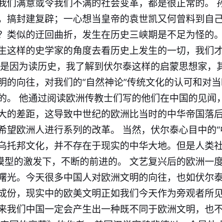
我们满意或令我们不满的社会变革，都是很正常的。 
，搞封建复辟；一心想当皇帝的袁世凯又何曾料到自
？类似的迂回曲折，发生在历史三峡期是不足为怪的。
生这样的史学家的角度去看历史上发生的一切，我们
正是因为读历史，我了解到伏尔泰这样的启蒙思想家，
明的向往，对我们的“自然神论”传统文化的认可和对
的。 他通过阅读欧洲传教士们写的他们在中国的见闻
大的差距，这导致中世纪的欧洲比当时的中华帝国落
希望欧洲人进行系列的改革。 当然，伏尔泰心目中的“
乌托邦文化，并不存在于现实的中华大地。但是人类
”模型的激发下，不断的前进的。 文艺复兴后的欧洲一
曙光。今天很多中国人对欧洲文明的向往，也如伏尔
成份，现实中的欧美文明正如我们今天作为旁观者所
来我们中国一定会产生出一种既不同于欧洲文明，也