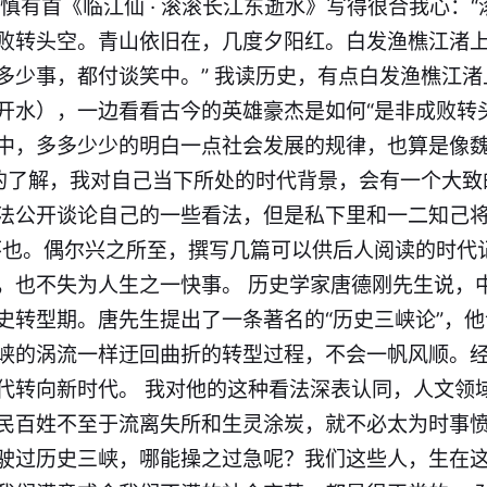
慎有首《临江仙 · 滚滚长江东逝水》写得很合我心：
败转头空。青山依旧在，几度夕阳红。白发渔樵江渚
多少事，都付谈笑中。” 我读历史，有点白发渔樵江
开水），一边看看古今的英雄豪杰是如何“是非成败转
中，多多少少的明白一点社会发展的规律，也算是像魏
史的了解，我对自己当下所处的时代背景，会有一个大
法公开谈论自己的一些看法，但是私下里和一二知己将
怀也。偶尔兴之所至，撰写几篇可以供后人阅读的时代
，也不失为人生之一快事。 历史学家唐德刚先生说，
史转型期。唐先生提出了一条著名的“历史三峡论”，
峡的涡流一样迂回曲折的转型过程，不会一帆风顺。
代转向新时代。 我对他的这种看法深表认同，人文领
民百姓不至于流离失所和生灵涂炭，就不必太为时事
驶过历史三峡，哪能操之过急呢？我们这些人，生在