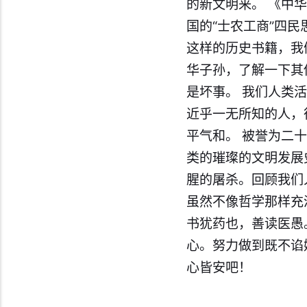
的新文明来。 《中
国的“士农工商”四
这样的历史书籍，我
华子孙，了解一下其
是坏事。 我们人类
近乎一无所知的人，
平气和。 被誉为二
类的璀璨的文明发展
腥的屠杀。回顾我们
虽然不像哲学那样充
书犹药也，善读医愚
心。努力做到既不谄
心皆安吧！