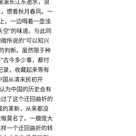
“滚滚长江东逝水，浪
上，惯看秋月春风。一
渚上，一边喝着一壶浊
头空”的味道。与此同
徵所说的“可以知兴
致的判断。虽然限于种
“古今多少事，都付
记录，收藏起来等有
中国从清末民初开
他认为中国的历史会有
经过了这个迂回曲折的
域的革新，从来都没
愤慨莫名了。一艘庞大
这样一个迂回曲折的转