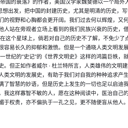
华帝国的衰落》的作者，美国汉学家魏斐德以一个局外
民思想出发，把中国的封建历史，尤其是明清的历史，
们的视野和心胸都会更开阔。我们过去何以辉煌，又
他人站在旁观者立场上看到的我们民族兴衰的历史，
活在这个星球上，倘若对自己的历史不了解，不免少了
很容易长久的抑郁和激愤。但是一个通晓人类文明发
十一世纪的“史记”的《世界文明史》这样的鸿篇巨帙，
史。但正如作者威尔 · 杜兰特所言，人类雄伟的文明
人类文明的发展史，有助于我们对自我的种种追求产生
满了智慧的妙语，但是历史上发生的一切也足以启迪
。我这样寡智不敏的人，愿在这种阅读中，医治自己
媚于权贵，亦不偏执于一孔之见，更不随便盲从他人