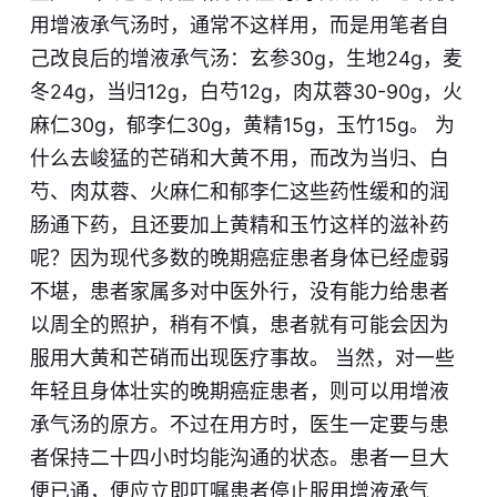
用增液承气汤时，通常不这样用，而是用笔者自
己改良后的增液承气汤：玄参30g，生地24g，麦
冬24g，当归12g，白芍12g，肉苁蓉30-90g，火
麻仁30g，郁李仁30g，黄精15g，玉竹15g。 为
什么去峻猛的芒硝和大黄不用，而改为当归、白
芍、肉苁蓉、火麻仁和郁李仁这些药性缓和的润
肠通下药，且还要加上黄精和玉竹这样的滋补药
呢？因为现代多数的晚期癌症患者身体已经虚弱
不堪，患者家属多对中医外行，没有能力给患者
以周全的照护，稍有不慎，患者就有可能会因为
服用大黄和芒硝而出现医疗事故。 当然，对一些
年轻且身体壮实的晚期癌症患者，则可以用增液
承气汤的原方。不过在用方时，医生一定要与患
者保持二十四小时均能沟通的状态。患者一旦大
便已通，便应立即叮嘱患者停止服用增液承气