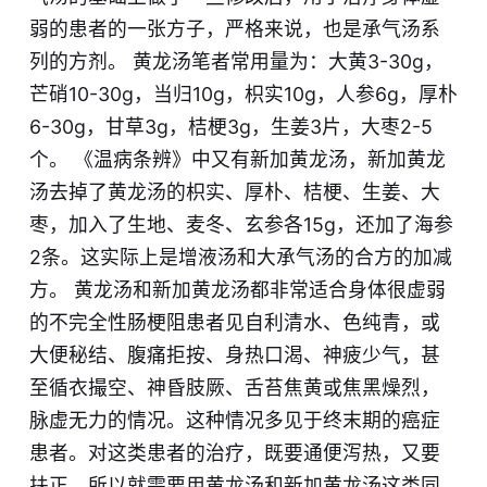
弱的患者的一张方子，严格来说，也是承气汤系
列的方剂。 黄龙汤笔者常用量为：大黄3-30g，
芒硝10-30g，当归10g，枳实10g，人参6g，厚朴
6-30g，甘草3g，桔梗3g，生姜3片，大枣2-5
个。 《温病条辨》中又有新加黄龙汤，新加黄龙
汤去掉了黄龙汤的枳实、厚朴、桔梗、生姜、大
枣，加入了生地、麦冬、玄参各15g，还加了海参
2条。这实际上是增液汤和大承气汤的合方的加减
方。 黄龙汤和新加黄龙汤都非常适合身体很虚弱
的不完全性肠梗阻患者见自利清水、色纯青，或
大便秘结、腹痛拒按、身热口渴、神疲少气，甚
至循衣撮空、神昏肢厥、舌苔焦黄或焦黑燥烈，
脉虚无力的情况。这种情况多见于终末期的癌症
患者。对这类患者的治疗，既要通便泻热，又要
扶正。所以就需要用黄龙汤和新加黄龙汤这类同