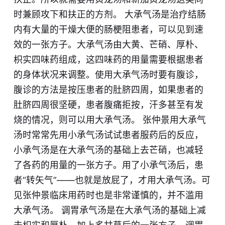
时兼顾攻下和扶正的方剂。 大承气汤是治疗结肠
内有大量的干燥大便的肠梗阻患者，可以见到速
效的一张方子。大承气汤由大黄、芒硝、厚朴、
枳实四味药组成，这四味药的用量需要根据患者
的身体状况来调整。使用大承气汤时要有腹诊，
腹诊的方法是按压患者的肚脐四周，如果患者的
肚脐四周很坚硬，患者腹痛拒按，汗多甚至有发
烧的情况，则可以用大承气汤。 张仲景用大承气
汤时常常先用小承气汤试试患者服药后的反应，
小承气汤是在大承气汤的基础上去芒硝，也减轻
了各药的用量的一张方子。用了小承气汤后，患
者“转矢气”——也就是放屁了，才用大承气汤。可
见张仲景临床用药时也是非常谨慎的，并不滥用
大承气汤。 调胃承气汤是在大承气汤的基础上减