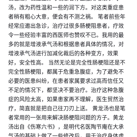
汤，改为药性温和一些的润下方。对这类重症患
者稍有粗心大意，便会有不测之祸。 笔者前些年
经常应邀出急诊，治疗过很多肠梗阻患者，疗效
令一些经验丰富的西医师也赞叹不已。我用的最
多的就是增液承气汤和根据患者具体的情况，对
增液承气汤进行加减化裁后的各种变方，效果
好，安全性高。 当然无论是完全性肠梗阻还是不
完全性肠梗阻，都属于危重急腹症，为了避免不
必要的医患纠纷，在患者家属要求过高而信任又
不足的情况下，都坚决不要治疗。治疗这种急腹
症的风险太高，如果患家再不理解，医生贸然治
疗，简直就是把自己往刀刃上送。 黄龙汤也是笔
者常用的一张用来解决肠梗阻问题的方子。黄龙
汤出自《伤寒六书》，是明代名医陶节庵在大承
气汤的基础上做了一些修改后，用于治疗身体虚