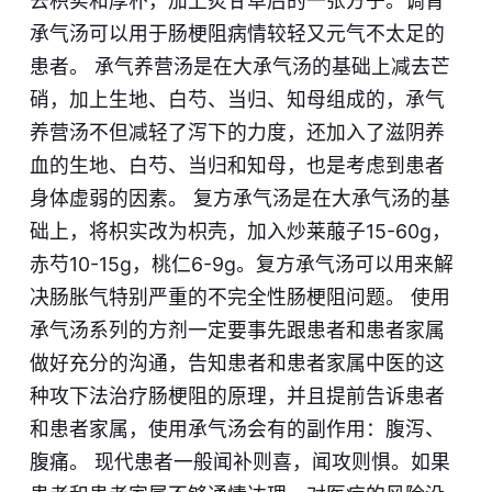
去枳实和厚朴，加上炙甘草后的一张方子。调胃
承气汤可以用于肠梗阻病情较轻又元气不太足的
患者。 承气养营汤是在大承气汤的基础上减去芒
硝，加上生地、白芍、当归、知母组成的，承气
养营汤不但减轻了泻下的力度，还加入了滋阴养
血的生地、白芍、当归和知母，也是考虑到患者
身体虚弱的因素。 复方承气汤是在大承气汤的基
础上，将枳实改为枳壳，加入炒莱菔子15-60g，
赤芍10-15g，桃仁6-9g。复方承气汤可以用来解
决肠胀气特别严重的不完全性肠梗阻问题。 使用
承气汤系列的方剂一定要事先跟患者和患者家属
做好充分的沟通，告知患者和患者家属中医的这
种攻下法治疗肠梗阻的原理，并且提前告诉患者
和患者家属，使用承气汤会有的副作用：腹泻、
腹痛。 现代患者一般闻补则喜，闻攻则惧。如果