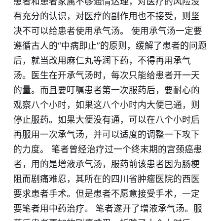
患者和患者家属不够通情达理，对医疗的风险没
有充分的认识，对医疗的副作用也不接受，则坚
决不可以给患者使用承气汤。 使用承气汤一定要
遵循古人的“
中
病即止”的原则，缓解了患者的问题
后，就当改用麻仁丸等润下药，不得再用承气
汤。医生在开承气汤时，每次只能给患者开一天
的量。而且要叮嘱患者第一次服药后，要耐心的
观察八个小时，如果这八个小时内大便已通，则
停止服药。如果大便没有通，可以在八个小时后
再服用一次承气汤，并可以适度的调整一下攻下
的力度。 笔者曾经治疗过一个终末期的宫颈癌患
者，用的是增液承气汤，服药前该患者因为肠梗
阻而剧痛难忍，其所在的四川省肿瘤医院的西医
要求患者手术。但是患者不愿意接受手术，一定
要笔者用中药治疗。 笔者遂开了增液承气汤。服