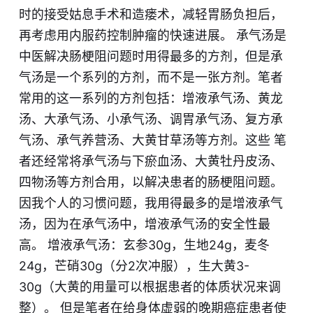
时的接受姑息手术和造瘘术，减轻胃肠负担后，
再考虑用内服药控制肿瘤的快速进展。 承气汤是
中医解决肠梗阻问题时用得最多的方剂，但是承
气汤是一个系列的方剂，而不是一张方剂。笔者
常用的这一系列的方剂包括：增液承气汤、黄龙
汤、大承气汤、小承气汤、调胃承气汤、复方承
气汤、承气养营汤、大黄甘草汤等方剂。这些 笔
者还经常将承气汤与下瘀血汤、大黄牡丹皮汤、
四物汤等方剂合用，以解决患者的肠梗阻问题。
因我个人的习惯问题，我用得最多的是增液承气
汤，因为在承气汤中，增液承气汤的安全性最
高。 增液承气汤：玄参30g，生地24g，麦冬
24g，芒硝30g（分2次冲服），生大黄3-
30g（大黄的用量可以根据患者的体质状况来调
整）。 但是笔者在给身体虚弱的晚期癌症患者使