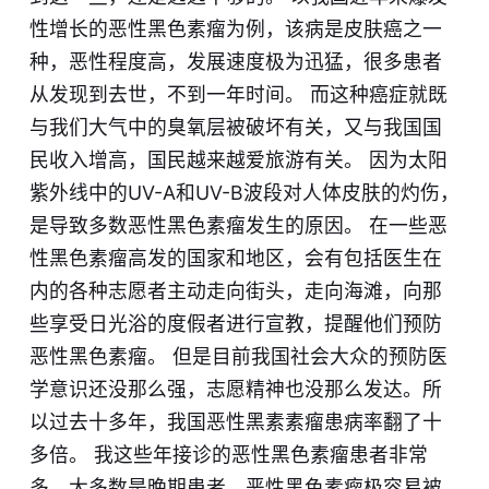
性增长的恶性黑色素瘤为例，该病是皮肤癌之一
种，恶性程度高，发展速度极为迅猛，很多患者
从发现到去世，不到一年时间。 而这种癌症就既
与我们大气中的臭氧层被破坏有关，又与我国国
民收入增高，国民越来越爱旅游有关。 因为太阳
紫外线中的UV-A和UV-B波段对人体皮肤的灼伤，
是导致多数恶性黑色素瘤发生的原因。 在一些恶
性黑色素瘤高发的国家和地区，会有包括医生在
内的各种志愿者主动走向街头，走向海滩，向那
些享受日光浴的度假者进行宣教，提醒他们预防
恶性黑色素瘤。 但是目前我国社会大众的预防医
学意识还没那么强，志愿精神也没那么发达。所
以过去十多年，我国恶性黑素素瘤患病率翻了十
多倍。 我这些年接诊的恶性黑色素瘤患者非常
多，大多数是晚期患者。恶性黑色素瘤极容易被