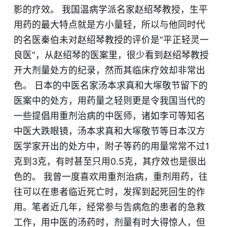
影的疗效。 我国温病学派名家赵绍琴教授，生平
用药的最大特点就是方小量轻，所以与他同时代
的名医秦伯未对赵绍琴教授的评价是“平正轻灵一
良医”，从赵绍琴的医案里，很少看到赵绍琴教授
开大剂量处方的纪录，然而其临床疗效却非常出
色。 日本的中医名家汤本求真和大塚敬节留下的
医案中的处方，用药量之轻则更是令我国当代的
一些提倡用重剂治病的中医师，诸如李可等知名
中医大跌眼镜，汤本求真和大塚敬节等日本汉方
医学家开出的处方中，附子等药的用量常常不过1
克到3克，有时甚至只用0.5克，其疗效也是很出
色的。 我曾一度喜欢用重剂治病，重剂用药，往
往可以在患者临近死亡时，发挥到起死回生的作
用。笔者近几年，经常参与告病危的患者的急救
工作，用中医的汤药时，剂量有时大得惊人，但