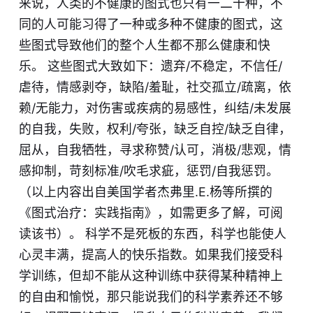
来说，人类的不健康的图式也只有一二十种，不
同的人可能习得了一种或多种不健康的图式，这
些图式导致他们的整个人生都不那么健康和快
乐。 这些图式大致如下：遗弃/不稳定，不信任/
虐待，情感剥夺，缺陷/羞耻，社交孤立/疏离，依
赖/无能力，对伤害或疾病的易感性，纠结/未发展
的自我，失败，权利/夸张，缺乏自控/缺乏自律，
屈从，自我牺牲，寻求称赞/认可，消极/悲观，情
感抑制，苛刻标准/吹毛求疵，惩罚/自我惩罚。
（以上内容出自美国学者杰弗里.E.杨等所撰的
《图式治疗：实践指南》，如需更多了解，可阅
读该书）。 科学不是死板的东西，科学也能使人
心灵丰满，提高人的快乐指数。如果我们接受科
学训练，但却不能从这种训练中获得某种精神上
的自由和愉悦，那只能说我们的科学素养还不够