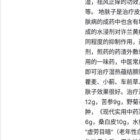
湿，祛风止痒的功效
等。 地肤子是治疗
肤病的成药中也含有
成的水浸剂对许兰黄
同程度的抑制作用，
剂，煎药的药渣外敷
用的一味药，中医常
即可治疗湿热蕴结膀
瞿麦、小蓟、车前草
肤子效果很好。治疗
12g，苦参9g，野
肿，《现代实用中药
6g，桑白皮10g
“虚劳目暗”（老年