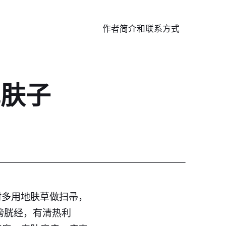
作者简介和联系方式
地肤子
村多用地肤草做扫帚，
膀胱经，有清热利