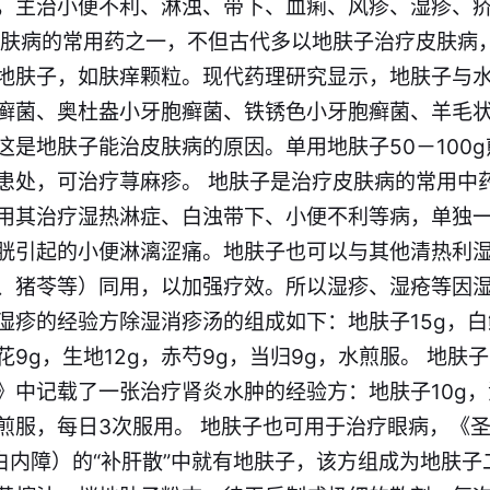
，主治小便不利、淋浊、带下、血痢、风疹、湿疹、
皮肤病的常用药之一，不但古代多以地肤子治疗皮肤病
地肤子，如肤痒颗粒。现代药理研究显示，地肤子与水
癣菌、奥杜盎小牙胞癣菌、铁锈色小牙胞癣菌、羊毛
这是地肤子能治皮肤病的原因。单用地肤子50－100
患处，可治疗荨麻疹。 地肤子是治疗皮肤病的常用中
用其治疗湿热淋症、白浊带下、小便不利等病，单独
胱引起的小便淋漓涩痛。地肤子也可以与其他清热利
、猪苓等）同用，以加强疗效。所以湿疹、湿疮等因
湿疹的经验方除湿消疹汤的组成如下：地肤子15g，白
菊花9g，生地12g，赤芍9g，当归9g，水煎服。 地
》中记载了一张治疗肾炎水肿的经验方：地肤子10g，
，水煎服，每日3次服用。 地肤子也可用于治疗眼病，《
性白内障）的“补肝散”中就有地肤子，该方组成为地肤