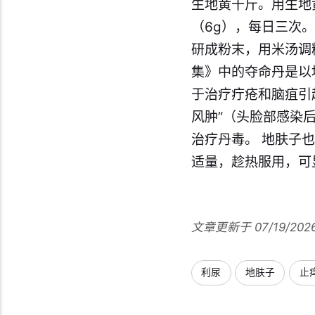
生地黄十斤。用生地
（6g），每日三次
研成粉末，用米汤调
集》中的夺命丹是以
于治疗疔疮和脑疽引
风肿”（头脸部感染
治疗丹毒。 地肤子
适量，趁热服用，可
文章更新于 07/19/202
利尿
地肤子
止