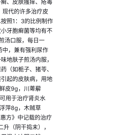
疥癣、皮肤瘙痒、疮毒
，现代的许多治疗皮
按照1：3的比例制作
状小牙胞癣菌等均有不
g煎汤口服，每日一
药中，兼有强利尿作
一味地肤子煎汤内服，
湿药（如栀子、猪苓、
湿引起的皮肤病，用地
鲜皮9g，川萆薢
肤子可用于治疗肾炎水
浮萍8g，木贼草
圣惠方》中记载的治疗
子二升（阴干捣末），