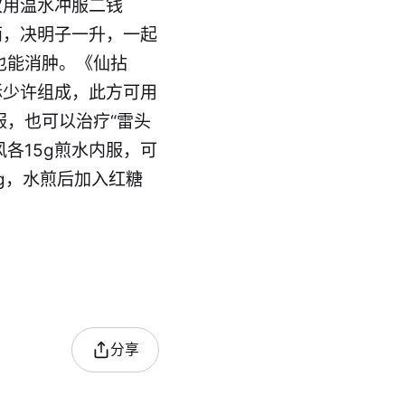
次用温水冲服二钱
两，决明子一升，一起
也能消肿。《仙拈
酥少许组成，此方可用
服，也可以治疗“雷头
各15g煎水内服，可
g，水煎后加入红糖
。
分享