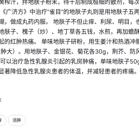
黄榨汁，拌地肤子粉末，待干后制成极细的散剂，每
。《广济方》中治疗“雀目”的地肤子丸则是用地肤子五
糊，做成丸药内服。 地肤子不但止痒、利尿、明目，
地肤子、槐子（炒）、地丁草各五钱，水煎，再加蟾
起的红肿热痛。 单味地肤子研粉，用生姜汁和热酒冲
后肿大）。用地肤子、金银花、菊花各30g，荆芥、防风
也可以治疗急性乳腺炎引起的乳房肿痛，单味地肤子50
显著降低急性乳腺炎患者的体温，并减轻患者的疼痛
6
痒
消肿