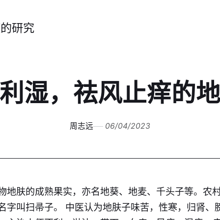
症的研究
利湿，祛风止痒的
周志远
06/04/2023
物地肤的成熟果实，亦名地葵、地麦、千头子等。农
名字叫扫帚子。 中医认为地肤子味苦，性寒，归肾、