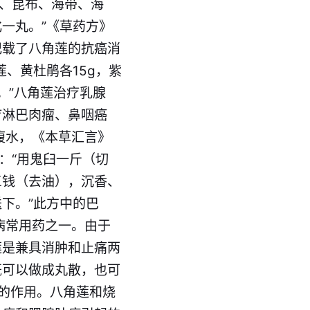
藻、昆布、海带、海
一丸。”《草药方》
记载了八角莲的抗癌消
、黄杜鹃各15g，紫
次。”八角莲治疗乳腺
疗淋巴肉瘤、鼻咽癌
腹水，《本草汇言》
：“用鬼臼一斤（切
三钱（去油），沉香、
下。”此方中的巴
病常用药之一。由于
莲是兼具消肿和止痛两
既可以做成丸散，也可
痛的作用。八角莲和烧