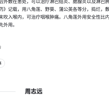
后外敷在患处，可以治疗淋巴结炎、腮腺炎以及淋巴
药》记载，用八角莲、野葵、蒲公英各等分，捣烂，
末吹入喉内，可治疗咽喉肿痛。八角莲外用安全性比
先外用。
6
痛
周志远