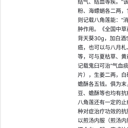
结气、结血等疾。”
粉、海螵蛸各二两，
则记载八角莲能：“
肿作用。《全国中草
背天葵30g，加白酒
癌，也可以与八月札
等，可与夏枯草、黄
记载鬼臼可治“气血
片），生姜二两，白
蟾酥各五钱。俱为末
豆、蟾酥等也均有抗
八角莲还有一定的止
种对症治疗功效的抗
以煎汤内服（煎汤内