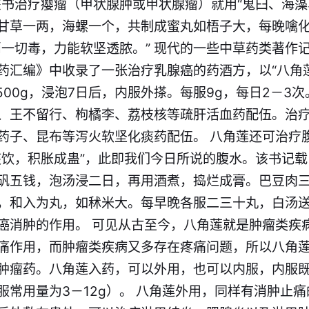
该书治疗瘿瘤（甲状腺肿或甲状腺瘤）就用“鬼臼、海
甘草一两，海螺一个，共制成蜜丸如梧子大，每晚噙化
消一切毒，力能软坚透脓。” 现代的一些中草药类著作
药汇编》中收录了一张治疗乳腺癌的药酒方，以“八角莲
500g，浸泡7日后，内服外搽。每服9g，每日2－3
、王不留行、枸橘李、荔枝核等疏肝活血药配伍。治
药子、昆布等泻火软坚化痰药配伍。 八角莲还可治疗
痰饮，积胀成蛊”，此即我们今日所说的腹水。该书记载
矾五钱，泡汤浸二日，再用酒煮，捣烂成膏。巴豆肉
，和入为丸，如秫米大。每早晚各服二三十丸，白汤送
癌消肿的作用。 可见从古至今，八角莲就是肿瘤类疾
痛作用，而肿瘤类疾病又多存在疼痛问题，所以八角
肿瘤药。八角莲入药，可以外用，也可以内服，内服
服常用量为3－12g）。 八角莲外用，同样有消肿止