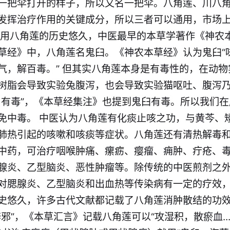
一把伞打开的样子，所以又名一把伞。八角莲、川八
发挥治疗作用的关键成分，所以三者可以通用，市场
应用八角莲的历史悠久，中医最早的本草学著作《神农
草经》中，八角莲名鬼臼。《神农本草经》认为鬼臼“
气，解百毒。” 但其实八角莲本身是有毒性的，在动
树脂会导致实验兔腹泻，也会导致实验猫呕吐、腹泻
，有毒”，《本草经集注》也提到鬼臼有毒。所以我们
免中毒。 中医认为八角莲有化痰止咳之功，与黄芩、
肺热引起的咳嗽和咳痰等症状。八角莲还有清热解毒
中药，可治疗咽喉肿痛、瘰疬、瘿瘤、痈肿、疔疮、毒
腺炎、乙型脑炎、恶性肿瘤等。除传统的中医煎剂之
对腮腺炎、乙型脑炎和出血热等传染病有一定的疗效
史悠久，许多古代文献都记载了八角莲消肿散结的功
”，《本草汇言》记载八角莲可以“攻湿积，散瘀血.....