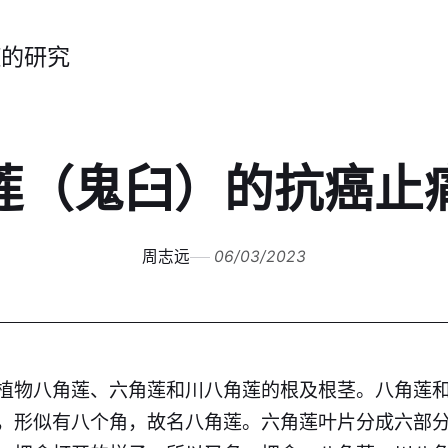
症的研究
莲（鬼臼）的抗癌止
周志远
06/03/2023
植物八角莲、六角莲和川八角莲的根及根茎。八角莲
，形似有八个角，故名八角莲。六角莲叶片分成六部