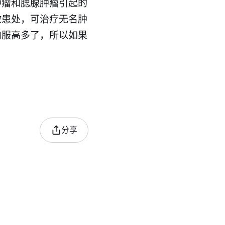
肿瘤和腮腺肿瘤引起的
敷患处，可治疗无名肿
内服高多了，所以如果
分享