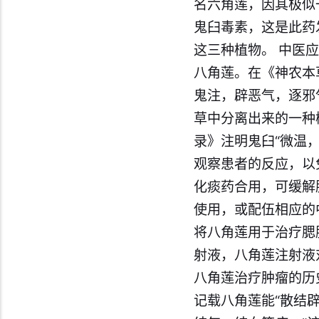
名六角莲，因其极似
鬼臼毒素，这是此药
这三种植物。 中医
八角莲。在《神农本
鬼注，辟恶气，逐邪
草中分离出来的一种
录》注明鬼臼“微温
观察患者的反应，以
化痰药合用，可缓解
使用，或配伍相应的
将八角莲用于治疗腮
射液，八角莲注射液
八角莲治疗肿瘤的历
记载八角莲能“散结辟邪