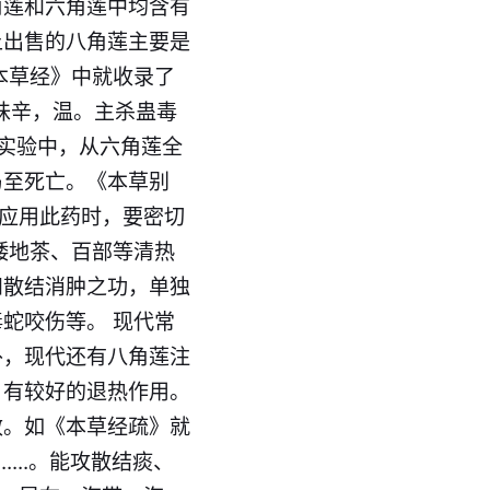
角莲和六角莲中均含有
上出售的八角莲主要是
本草经》中就收录了
味辛，温。主杀蛊毒
物实验中，从六角莲全
乃至死亡。《本草别
在应用此药时，要密切
矮地茶、百部等清热
和散结消肿之功，单独
蛇咬伤等。 现代常
外，现代还有八角莲注
，有较好的退热作用。
效。如《本草经疏》就
...。能攻散结痰、