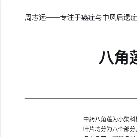
周志远——专注于癌症与中风后遗
八角
中药八角莲为小檗科
叶片均分为八个部分