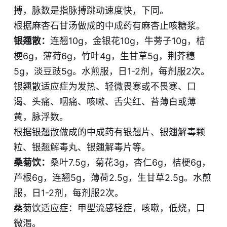
搏，脉数是指脉搏跳动速度快，下同。
根据麻杏石甘汤做成的中成药有​麻杏止咳糖浆。
银翘散​：
连翘10g，金银花10g，牛蒡子10g，桔
梗6g，薄荷6g，竹叶4g，生甘草5g，荆芥穗
5g，淡豆豉​5g。水煎服，日1-2剂，每剂服2次。
银翘散适应症为发热、轻微畏寒或不畏寒、口
渴、头痛、咽痛、咳嗽、舌尖红、苔薄白或薄
黄，脉浮数。
根据银翘散做成的中成药有银翘片、银翘解毒颗
粒、银翘解毒丸、银翘解毒片等。
桑菊饮：
桑叶7.5g，菊花3g，杏仁6g，桔梗6g，
芦根6g，连翘​5g，薄荷2.5g，生甘草2.5g。水煎
服，日1-2剂，每剂服​2次。
桑菊饮适应症：甲型流感轻症，咳嗽，低烧，口
微渴。