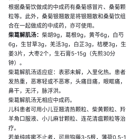
根据桑菊饮做成的中成药有桑菊感冒片、桑菊​颗
粒等。此外，桑菊银翘散是将​银翘散和桑菊饮组
合在一起做成的中成药，亦可使用。
柴葛解肌汤：
柴胡9g，葛根9g，黄芩6g，白芍
6g，生甘草3g，羌活3g，白芷3g，桔梗3g，生
姜3片，大枣2个，生石膏5-15g（先煎30分
钟）。
​柴葛解肌汤适应症：​表邪未解，入里化热。患者
发热重，恶寒轻或不恶寒，头痛目痛，眼眶痛​，
鼻干，无汗，脉浮洪。
柴葛解肌汤无相应中成药。​
儿科患者可用小儿豆翘清热颗粒、柴黄颗粒、羚
羊角口服液、小儿麻甘颗粒、​连花清瘟颗粒等治
疗。
若单纯咳嗽不止者，可用钩藤3-5根，薄荷0.5-1