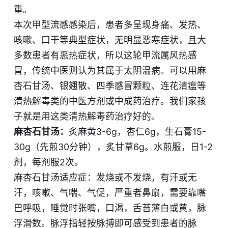
重。
本次甲型流感感染后，患者多呈现身痛、发热、
咳嗽、口干等典型症状，无明显恶寒症状，且大
多数患者有恶热症状，所以这轮甲流属风热感
冒，传统中医则认为其属于太阴温病。可以用麻
杏石甘汤、银翘散、四季感冒颗粒、连花清瘟等
清热解毒类的中医方剂或中成药治疗。我们家孩
子就是用这类清热解毒药治疗好的。
麻杏石甘汤：
炙麻黄3-6g，杏仁6g，生石膏15-
30g（先煎30分钟），炙甘草6g。水煎服，日1-2
剂，每剂服2次。
麻杏石甘汤适应症​：发烧或不发烧，有汗或无
汗，咳嗽、气喘、气促，严重者鼻扇，需要靠嘴
巴呼吸，睡觉时张嘴，口渴，舌苔薄白或黄，脉
浮滑数。脉浮指轻按脉搏即可感受到患者的脉