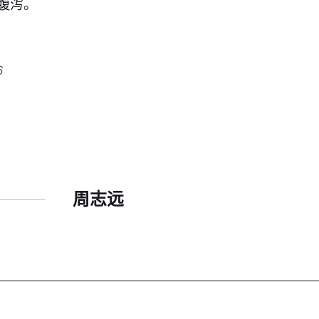
腹泻。
6
周志远