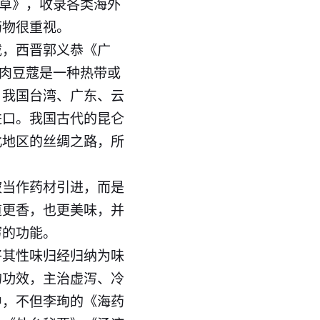
本草》，收录各类海外
药物很重视。
载，西晋郭义恭《广
，肉豆蔻是一种热带或
，我国台湾、广东、云
进口。我国古代的昆仑
北地区的丝绸之路，所
被当作药材引进，而是
道更香，也更美味，并
泻的功能。
将其性味归经归纳为味
的功效，主治虚泻、冷
中，不但李珣的《海药