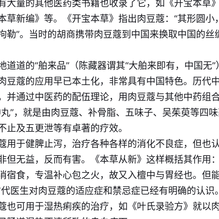
有大量的其他医药类书籍也收录了它，如《开宝本草
本草新编》等。《开宝本草》指出肉豆蔻：“其形圆小
拘勒”。当时的胡商携带肉豆蔻到中国来换取中国的丝
地道道的“舶来品”（陈藏器谓其“大舶来即有，中国无
肉豆蔻的应用早已本土化，非常具有中国特色。历代
，并通过中医药的配伍理论，用肉豆蔻与其他中药组
神丸”，就是由肉豆蔻、补骨脂、五味子、吴茱萸等四
不止及五更泄等有卓著的疗效。
蔻用于健脾止泻，治疗各种各样的消化不良症，但也
非但无益，反而有害。《本草从新》这样概括其作用：
消宿食，专温补心包之火，故又入檀中与胃经也。但
古代医生对肉豆蔻的适应症和禁忌症已经有明确的认识
蔻也可用于湿热痢疾的治疗，如《叶氏录验方》就以