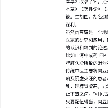
本草》收录了它，还
本草》《药性论》《
辣。生胡国，胡名迦
谋利。
虽然肉豆蔻是一个地
医家的研究和应用，
的认识和精到的论述
比如止泻中成药“四
脾脏久冷所致的滑泄
传统中医主要将肉豆
痢及阴虚火旺的患者
乱，理脾胃虚寒，能
止下热之痢。”可见
只要配伍得当，肉豆