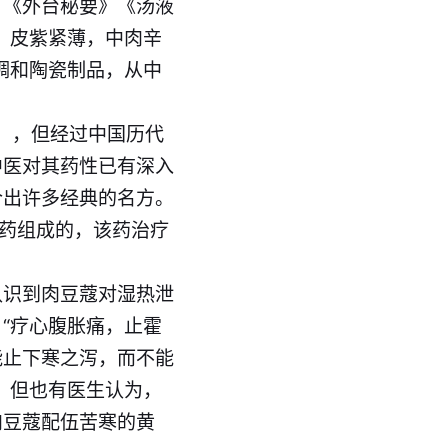
》《外台秘要》《汤液
，皮紫紧薄，中肉辛
绸和陶瓷制品，从中
”），但经过中国历代
中医对其药性已有深入
合出许多经典的名方。
味药组成的，该药治疗
认识到肉豆蔻对湿热泄
“疗心腹胀痛，止霍
能止下寒之泻，而不能
。但也有医生认为，
肉豆蔻配伍苦寒的黄