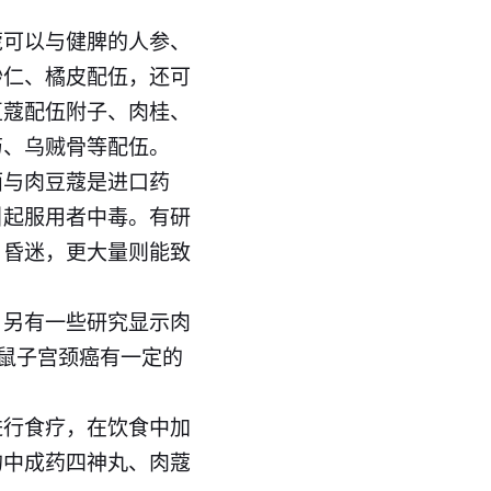
蔻可以与健脾的人参、
砂仁、橘皮配伍，还可
豆蔻配伍附子、肉桂、
芍、乌贼骨等配伍。
面与肉豆蔻是进口药
引起服用者中毒。有研
、昏迷，更大量则能致
。另有一些研究显示肉
鼠子宫颈癌有一定的
。
进行食疗，在饮食中加
的中成药四神丸、肉蔻