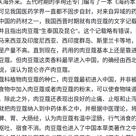
皆从海外来。五代时期的李珣还专门编写了一本《海药
可见我国医药学界一直都不固步自封，对来自异域的
中国的药材之一，我国西晋时期就有肉豆蔻的文字记
并且指出肉豆蔻“生泰国及昆仑”。这个记载略有错误
马来西亚及印度尼西亚、西印度群岛、斯里兰卡等地
是产量不高。直到现在，药用的肉豆蔻基本上还是靠
豆蔻。但肉豆蔻这类香料最早进入中国，的确经由西
说，误认为昆仑亦产肉豆蔻。
蔻科植物肉豆蔻的种仁，肉豆蔻最初进入中国，并非
食物中加入肉豆蔻或者肉豆蔻的粉末，可以使食物味
。除此之外，肉豆蔻还表现出良好的止痛、止呕和止
就把肉豆蔻纳入到中药体系之中，并根据中医理论，
脾、胃、大肠经，认为肉豆蔻有温中涩肠，行气消食
呕吐、宿食不消。肉豆蔻也进入了中国本草类著作之