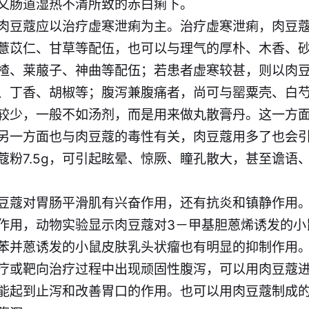
又肠道湿热不清所致的赤白痢下。
肉豆蔻应以治疗虚寒泄痢为主。治疗虚寒泄痢，肉豆
薏苡仁、甘草等配伍，也可以与理气的厚朴、木香、
楂、莱菔子、神曲等配伍；若患者虚寒较甚，则以肉
、丁香、胡椒等；腹泻兼腹痛者，尚可与罂粟壳、白
较少，一般不如汤剂，而是用来做丸散膏丹。这一方
另一方面也与肉豆蔻的毒性有关，肉豆蔻用多了也会
蔻粉7.5g，可引起眩晕、惊厥、瞳孔散大，甚至谵语
豆蔻对胃肠平滑肌有兴奋作用，还有抗炎和镇静作用
作用，动物实验显示肉豆蔻对3－甲基胆蒽烯诱发的小
苯并蒽诱发的小鼠皮肤乳头状瘤也有明显的抑制作用
疗或靶向治疗过程中出现顽固性腹泻，可以用肉豆蔻
能起到止泻和改善胃口的作用。也可以用肉豆蔻制成