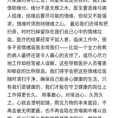
人家属的身心之苦，而要实现这些目的，我们要
借助缘分。缘分不是无根之水，医生要造缘与病
人结缘，结缘后要尽可能的惜缘，但却又不能强
求，惜缘时须抱持随缘之心。 最后我们还得有把
扫帚，时时扫掉留存在我们自己心中的情绪垃
圾。医疗的结果经常不如人意，临床工作中，很
多不良情绪容易击垮我们——比如一个全力抢救
的病人最终还是令人痛心的去世了，或尽心尽力
地工作却经常被人误解，这些导致医护人员罹患
抑郁症的比例很高。我们得学会把这些情绪垃圾
随时清扫干净，确保自己能身心健康的生活，只
有我们是健康的，我们才能在守卫健康的岗位上
工作得更长久。 用事磨心，对境治心，久而久
之，心就会澄明如镜，照见万物的本来面目，不
再会被无明蒙蔽，也不再会陷在贪嗔痴中难以自