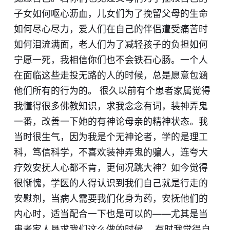
子女如何呕心沥血，儿女们为了挽留父母的生命
如何尽心尽力，爱人们在自己的伴侣遭受痛苦时
如何泪流满面，老人们为了减轻孩子的负担如何
宁愿一死，我相信你们也不会铁石心肠。一个人
在面临这些走投无路的人的时候，总是愿意包涵
他们所有的行为的。 很久以前有个患者家属觉得
我懂得很多佛教知识，求我念念有词，装神弄鬼
一番，改善一下她的有神论母亲的精神状态。我
当时很生气，因为我是个无神论者，学的是理工
科，笃信科学，不喜欢装神弄鬼的骗人，连夸大
疗效安抚人心都不肯，更何况跳大神？如今觉得
很惭愧，学医的人得认识到我们自己就是行走的
安慰剂，当病人需要我们化身为药，安抚他们的
内心时，适当配合一下也是可以的——尤其是当
患者家人恳求我们这么做的时候。 有时我觉得自