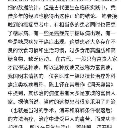
细的数据统计，但是古代医生在临床实践中，凭
借多年的经验也能得出这种正确的结论。 笔者接
触到的癌症患者中，有相当多的患者同时也罹患
了糖尿病。有一些是癌症先于糖尿病出现，有一
些是糖尿病先于癌症出现。这类患者大多存在不
良的饮食习惯和生活习惯，过多食用高脂肪和高
糖食物，缺乏运动。 在古代，一般只有富贵人家
才能得这种病，所以这种疾病又被称为富贵病。
我国明末清初的一位名医陈士铎以擅长治疗外科
痈疽类疾病著称，陈士铎在其著作《洞天奥旨》
中提到，其诊治的痈疽患者大多是京城的富贵人
家。据他所说，当时的这类患者很多采用了割治
（也就是当时的手术，消毒和麻醉条件很落后）
的方法治疗，治疗中遭受巨大的痛苦，而成功率
却很低。​ 所以在日常生活中，管住嘴，迈开腿，