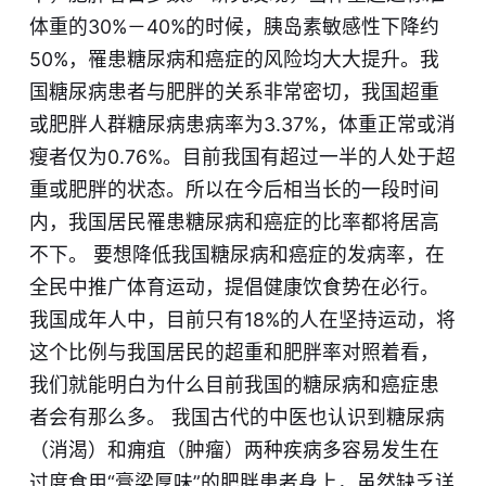
体重的30%－40%的时候，胰岛素敏感性下降约
50%​，罹患糖尿病和癌症的风险均大大提升。我
国糖尿病患者与肥胖的关系非常密切，我国超重
或肥胖人群糖尿病患病率为3.37%，体重正常或消
瘦者仅为0.76%​。目前我国有超过一半的人处于超
重或肥胖的状态。所以在今后相当长的一段时间
内，我国居民罹患糖尿病和癌症的比率都将居高
不下。 要想降低我国糖尿病和癌症的发病率，在
全民中推广体育运动，提倡健康饮食势在必行。
我国成年人中，目前只有18%的人在坚持运动，将
这个比例与我国居民的超重和肥胖率对照着看，​
我们就能明白为什么目前我国的糖尿病和癌症患
者会有那么多。 我国古代的中医也认识到糖尿病
（消渴）和痈疽（肿瘤）两种疾病多容易发生在
过度食用“膏
梁
厚味”的肥胖患者身上，虽然缺乏详