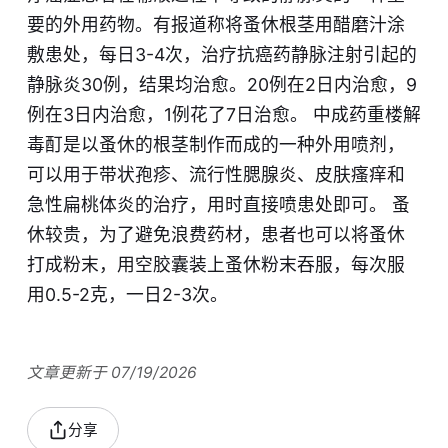
要的外用药物。有报道称将蚤休根茎用醋磨汁涂
敷患处，每日3-4次，治疗抗癌药静脉注射引起的
静脉炎30例，结果均治愈。20例在2日内治愈，9
例在3日内治愈，1例花了7日治愈。 中成药重楼解
毒酊是以蚤休的根茎制作而成的一种外用喷剂，
可以用于带状孢疹、流行性腮腺炎、皮肤瘙痒和
急性扁桃体炎的治疗，用时直接喷患处即可。 蚤
休较贵，为了避免浪费药材，患者也可以将蚤休
打成粉末，用空胶囊装上蚤休粉末吞服，每次服
用0.5-2克，一日2-3次。
文章更新于 07/19/2026
分享