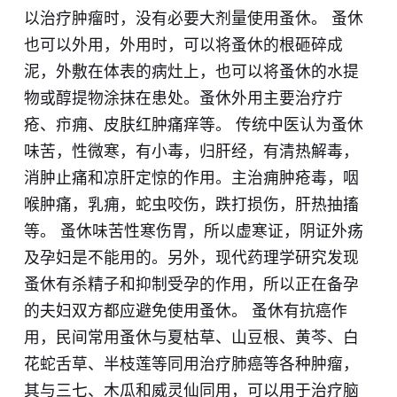
以治疗肿瘤时，没有必要大剂量使用蚤休。 蚤休
也可以外用，外用时，可以将蚤休的根砸碎成
泥，外敷在体表的病灶上，也可以将蚤休的水提
物或醇提物涂抹在患处。蚤休外用主要治疗疔
疮、疖痈、皮肤红肿痛痒等。 传统中医认为蚤休
味苦，性微寒，有小毒，归肝经，有清热解毒，
消肿止痛和凉肝定惊的作用。主治痈肿疮毒，咽
喉肿痛，乳痈，蛇虫咬伤，跌打损伤，肝热抽搐
等。 蚤休味苦性寒伤胃，所以虚寒证，阴证外疡
及孕妇是不能用的。另外，现代药理学研究发现
蚤休有杀精子和抑制受孕的作用，所以正在备孕
的夫妇双方都应避免使用蚤休。 蚤休有抗癌作
用，民间常用蚤休与夏枯草、山豆根、黄芩、白
花蛇舌草、半枝莲等同用治疗肺癌等各种肿瘤，
其与三七、木瓜和威灵仙同用，可以用于治疗脑