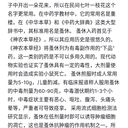
子中开出一朵花来，所以在民间七叶一枝花这个
名字更常用。在中药学教材中，它的常用名是重
楼。在《中华本草》和《中药大辞典》这类大型
辞书中，其标准用名是蚤休。 蚤休入药首见于
《神农本草经》，所以其应用历史是很悠久的。
《神农本草经》将蚤休列为有毒副作用的“下品”
药，这一类别的药是不可以多用久用的。现代动
物实验也证实了蚤休具有一定的毒性，大剂量使
用时会造成实验小鼠死亡。 蚤休煎服时成人常用
量为5-10g，儿童酌减。有临床报道称人服用蚤休
的中毒剂量为60-90克，中毒潜伏期约1-3个小
时，中毒症状主要有恶心、呕吐、腹泻、头痛头
晕等，严重者可导致痉挛。 采用流式细胞检测法
研究显示，蚤休在低剂量时即可以诱导肿瘤细胞
的凋亡，这也是蚤休抗肿瘤的作用机制之一。所