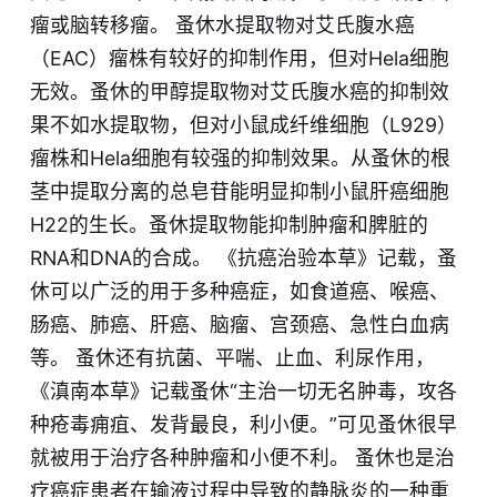
瘤或脑转移瘤。 蚤休水提取物对艾氏腹水癌
（EAC）瘤株有较好的抑制作用，但对Hela细胞
无效。蚤休的甲醇提取物对艾氏腹水癌的抑制效
果不如水提取物，但对小鼠成纤维细胞（L929）
瘤株和Hela细胞有较强的抑制效果。从蚤休的根
茎中提取分离的总皂苷能明显抑制小鼠肝癌细胞
H22的生长。蚤休提取物能抑制肿瘤和脾脏的
RNA和DNA的合成。 《抗癌治验本草》记载，蚤
休可以广泛的用于多种癌症，如食道癌、喉癌、
肠癌、肺癌、肝癌、脑瘤、宫颈癌、急性白血病
等。 蚤休还有抗菌、平喘、止血、利尿作用，
《滇南本草》记载蚤休“主治一切无名肿毒，攻各
种疮毒痈疽、发背最良，利小便。”可见蚤休很早
就被用于治疗各种肿瘤和小便不利。 蚤休也是治
疗癌症患者在输液过程中导致的静脉炎的一种重