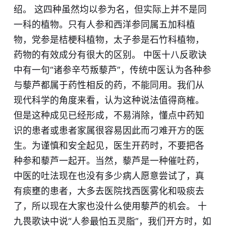
绍。 这四种虽然均以参为名，但实际上并不是同
一科的植物。只有人参和西洋参同属五加科植
物，党参是桔梗科植物，太子参是石竹科植物，
药物的有效成分有很大的区别。 中医十八反歌诀
中有一句“诸参辛芍
叛
藜芦”，传统中医认为各种参
与藜芦都属于药性相反的药，不能同用。我们从
现代科学的角度来看，认为这种说法值得商榷。
但是这种成见已经形成，不易消除，懂点中药知
识的患者或患者家属很容易因此而刁难开方的医
生。为谨慎和安全起见，医生开药时，不要把各
种参和藜芦一起开。当然，藜芦是一种催吐药，
中医的吐法现在也没有多少病人愿意尝试了，真
有痰壅的患者，大多去医院找西医雾化和吸痰去
了，所以现在大家也没什么使用藜芦的机会。 十
九畏歌诀中说“人参最怕五灵脂”，我们开方时，如