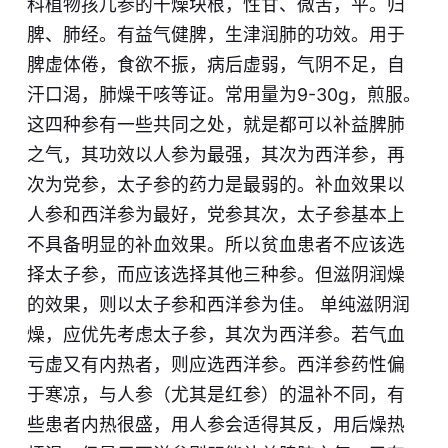
科植物孩儿参的干燥块根，性甘、微苦，平。归
脾、肺经。有益气健脾，生津润肺的功效。用于
脾虚体倦，食欲不振，病后虚弱，气阴不足，自
汗口渴，肺燥干咳等证。常用量为9-30g，煎服。
这四种参有一些共同之处，就是都可以补益脾肺
之气，其功效以人参为最强，其次为西洋参，再
次为党参，太子参的药力是最弱的。补血效果以
人参和西洋参为最好，党参其次，太子参基本上
不具备明显的补血效果。所以贫血患者不应该选
择太子参，而应该选择其他三种参。但滋阴润燥
的效果，则以太子参和西洋参为佳。 单纯滋阴润
燥，应优先考虑太子参，其次为西洋参。若气血
亏虚又有内热者，则应选西洋参。西洋参药性偏
于寒凉，与人参（尤其是红参）的温补不同，有
些患者内热很盛，用人参会适得其反，用后燥热