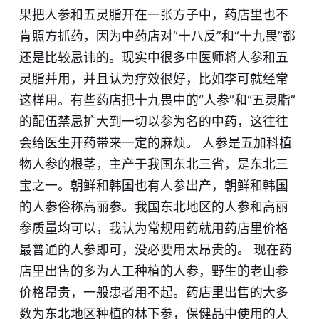
果把人参和五灵脂开在一张方子中，药店里也不
肯照方抓药，因为中药店对“十八反”和“十九畏”都
还是比较忌讳的。现实中很多中医师将人参和五
灵脂并用，并且认为疗效很好，比如李可就经常
这样用。有些药店把十九畏中的“人参”和“五灵脂”
的配伍禁忌扩大到一切以参为名的中药，这往往
会给医生开药带来一定的麻烦。 人参是五加科植
物人参的根茎，主产于我国东北三省，是东北三
宝之一。朝鲜和韩国也有人参出产，朝鲜和韩国
的人参俗称高丽参。我国东北地区的人参和高丽
参质量均可以，我认为常规用药就用药店里价格
最普通的人参即可，没必要用太昂贵的。 现在药
店里出售的多为人工种植的人参，野生的老山参
价格昂贵，一般患者用不起。药店里出售的大多
数为东北地区种植的林下参，保健品中使用的人