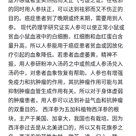
虚外感或者里实热结而又正气亏虚之证。在祛邪
的同时用人参扶正，可以达到祛邪而又不伤正的
目的。癌症患者到了晚期或终末期，需要用到人
参。 现代药理学研究证实人参可以使正常小鼠或
贫血小鼠血液中的白细胞、红细胞和血红蛋白含
量升高，所以人参能用于癌症患者贫血或因放化
疗引起的血象降低。若患者血虚萎黄，精神不
振，用人参研粉冲入汤药之中或煎成人参汤兑入
汤药中，对患者血象恢复有帮助。人参也有增强
免疫力和抗肿瘤的作用，其抗肿瘤作用可能与其
抑制肿瘤血管生成作用有关。所以对于身体虚弱
的肿瘤患者，用人参可以达到补益气血和抗肿瘤
的双重目的。 西洋参为五加科植物西洋参的根
块，主产于美国、加拿大，我国也有栽培。因为
西洋参过去是从北美进口的，所以又有花旗参之