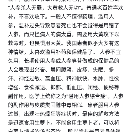
“人参杀人无罪，大黄救人无功”。普通老百姓喜欢
补，不喜欢攻下。一般人不懂得药理，滥用人
参，温补过头导致患者死亡也不会觉得是用错了
人参，而只怪病人的病太重。需要用大黄攻下以
救命时，也畏惧用大黄。我国患者似乎大多有这
种情结，太喜欢滥用补药和保健品了。 人参不宜
久用，长期使用人参或人参皂苷做成的保健品的
人会表现出兴奋、晨间腹泻、皮疹、失眠、多
汗、神经过敏、高血压、精神欣快、水肿、性欲
增强、食欲减退、抑郁、低血压、闭经、便秘等
副作用，医学上统称之为“滥用人参综合症”。人参
的副作用与皮质类固醇中毒相似。患者服用人参
过量，出现壮热燥狂等症状时，最佳的解救方法
是迅速食用生萝卜。不能食用生萝卜者，可以将
白萝卜炖成浓汤当茶饮。 所以除非是患者身体很