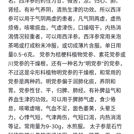
名。西洋参的药性为甘、微苦，凉。归心、肺、
肾经。有补气养阴，清热生津的功效。所以西洋
参可以用于气阴两虚的患者，凡气阴两虚，虚热
烦倦，咳嗽痰血，气虚津伤，口燥咽干，内热消
渴情况较重者，可以用西洋参。西洋参常用来泡
茶喝或打成粉末冲服，或切成薄片含服。单日用
量0.5-6克。 党参为桔梗科植物党参、素花党参或
川党参的干燥根，还有一种名为“明党参”的党参，
不过这是伞形科植物明党参的干燥根，和常用的
党参是两种药。明党参偏于润肺化痰，养阴和
胃。党参性甘、平，归脾、肺经。有补脾益气和
养血生津的功效。可以用于脾肺气虚，食少倦
怠，咳嗽虚喘，气血不足，面色萎黄，头晕乏
力，心悸气短，气津两伤，气短口渴，内热消渴
等证。常用量为9-30g，水煎服。 太子参是石竹