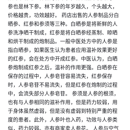
参也是林下参。林下参的年岁越久，个头越大，
价格越贵，功效越好。 药店出售的人参制品分白
晒参、红参和参须等三种。白晒参是将新鲜的人
参洗净晒干制成，红参是将白晒参经蒸制、晾晒
和烘干制成的炮制品。一般中医处方中的人参是
指白晒参，如果医生认为患者应用温补效果更好
的红参，会在处方中开成红参。中医认为，白晒
参炮制成红参之后，温补的作用更强。白晒参在
保存的过程中，人参皂苷容易流失，红参保存
时，人参皂苷不易流失，但是红参在炮制的过程
中，会流失部分人参皂苷。 参须是人参的根须，
也有与人参相同的滋补作用，但是药力较弱，用
于身体虽然虚弱，但是没有虚弱到特别严重的程
度的患者。此外，人参叶也入药，功效与人参类
似，药力较弱。亦有商家卖人参花。 人参与空气