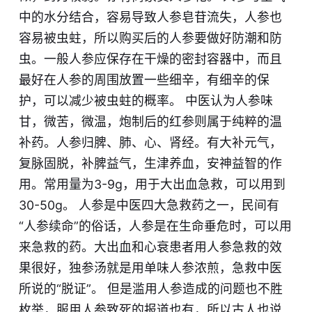
中的水分结合，容易导致人参皂苷流失，人参也
容易被虫蛀，所以购买后的人参要做好防潮和防
虫。一般人参应保存在干燥的密封容器中，而且
最好在人参的周围放置一些细辛，有细辛的保
护，可以减少被虫蛀的概率。 中医认为人参味
甘，微苦，微温，炮制后的红参则属于纯粹的温
补药。人参归脾、肺、心、肾经。有大补元气，
复脉固脱，补脾益气，生津养血，安神益智的作
用。常用量为3-9g，用于大出血急救，可以用到
30-50g。 人参是中医四大急救药之一，民间有
“人参续命”的俗话，人参是在生命垂危时，可以用
来急救的药。大出血和心衰患者用人参急救的效
果很好，独参汤就是用单味人参浓煎，急救中医
所说的“脱证”。 但是滥用人参造成的问题也不胜
枚举，服用人参致死的报道也有，所以古人也说