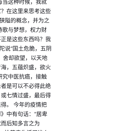
每当这种时候，我就
家？在这里来思考这些
些狭隘的概念，并为之
诗歌与梦想，权力财
不正是这些东西吗？我
陀说“国土危
脆
，五阴
。舍却欲望，以天地
苦海，五蕴炽盛，欲火
研究中医抗癌，接触
患者是可以不必得此绝
，或七情过盛，最后得
得。 今年的疫情把
》中有句话：“居卑
默而后知多言之为