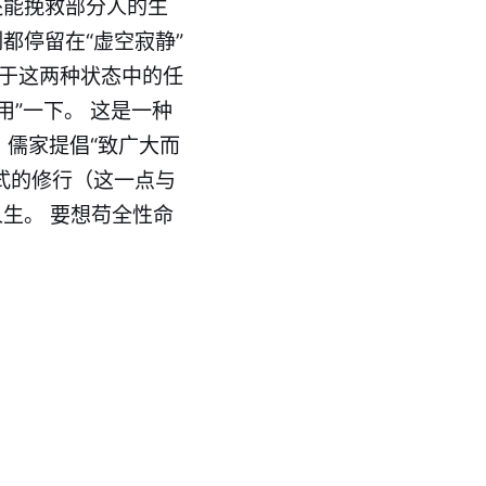
还能挽救部分人的生
都停留在“虚空寂静”
着于这两种状态中的任
用”一下。 这是一种
。儒家提倡“致广大而
式的修行（这一点与
生。 要想苟全性命