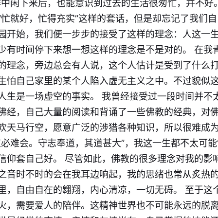
作中闲下来后，也能意识到过去的生活很匆忙，并不好
“忙就好，忙得充实”这样的套话，但是却忘记了我们
园开始，我们便一步步的接受了这样的理念：人这一
少有时间停下来想一想这样的理念是不是对的。 在我
的理念，旁边总会有人说，这个人估计是受到了什么
生怕自己家里的某个人陷入虚无主义之中。不过貌似
人生是一场虚空的事实。 我曾经接受过一段时间并不
佛经，自己大量的阅读和背诵了一些佛教的经典，对
欢天马行空，愿意广泛的涉猎各种知识，所以很难成
道必难会。守志奉道，其道甚大”，我这一生都不太可能
信仰套自己好。 尽管如此，佛教的很多理念对我的影
之音时不时的会在我耳边响起，我的思绪也常从炙热
里，自由自在的翱翔，内心清凉，一切无碍。 至于这
火，需要爱人的陪伴。这精神世界也不可能永远的脱