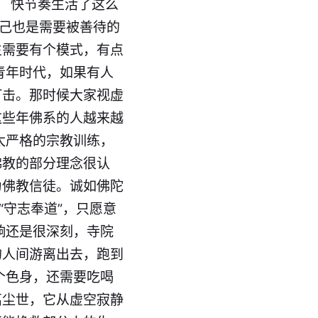
。 快节奏生活了这么
自己也是需要被善待的
生需要有个模式，有点
青年时代，如果有人
打击。那时候大家视虚
这些年佛系的人越来越
太严格的宗教训练，
佛教的部分理念很认
为佛教信徒。诚如佛陀
“守志奉道”，只愿意
响还是很深刻，寺院
的人间游离出去，跑到
个
色
身，还需要吃喝
离尘世，它从虚空寂静