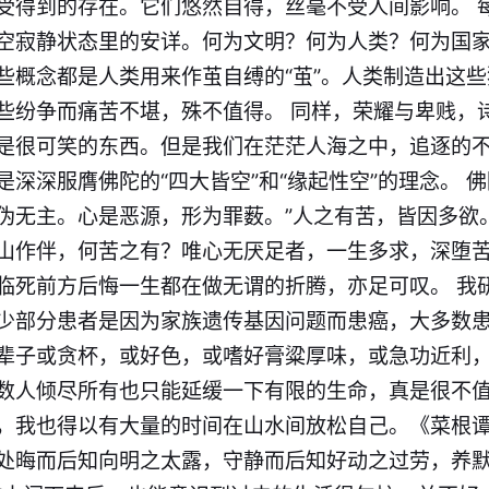
受得到的存在。它们悠然自得，丝毫不受人间影响。 ​
空寂静状态里的安详。何为文明？何为人类？何为国
些概念都是人类用来作茧自缚的“茧”。人类制造出这
些纷争而痛苦不堪，殊不值得。 同样，荣耀与卑贱，
是很可笑的东西。但是我们在茫茫人海之中，追逐的
深深服膺佛陀的“四大皆空”和“缘起性空”的理念。 佛
伪无主。心是恶源，形为罪薮。”人之有苦，皆因多欲
山作伴，何苦之有？唯心无厌足者，一生多求，深堕
临死前方后悔一生都在做无谓的折腾，亦足可叹。 我
少部分患者是因为家族遗传基因问题而患癌，大多数
辈子或贪杯，或好色，或嗜好膏粱厚味，或急功近利
数人倾尽所有也只能延缓一下有限的生命，真是很不值
，我也得以有大量的时间在山水间放松自己。《菜根谭
处晦而后知向明之太露，守静而后知好动之过劳，养