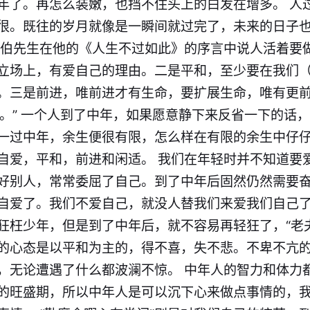
年了。再怎么装嫩，也挡不住头上的白发在增多。 人
很。既往的岁月就像是一瞬间就过完了，未来的日子也
平伯先生在他的《人生不过如此》的序言中说人活着要
立场上，有爱自己的理由。二是平和，至少要在我们
。三是前进，唯前进才有生命，要扩展生命，唯有更前
谓。” 一个人到了中年，如果愿意静下来反省一下的话
一过中年，余生便很有限，怎么样在有限的余生中仔
自爱，平和，前进和闲适。 我们在年轻时并不知道要
好别人，常常委屈了自己。到了中年后固然仍然需要
自爱了。我们不爱自己，就没人替我们来爱我们自己了
狂枉少年，但是到了中年后，就不容易再轻狂了，“老
的心态是以平和为主的，得不喜，失不悲。不卑不亢
，无论遭遇了什么都波澜不惊。 中年人的智力和体力
的旺盛期，所以中年人是可以沉下心来做点事情的，