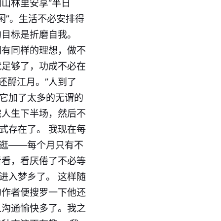
山林里安享“半日
闲”。生活不必安排得
的目标是折磨自我。
们有同样的理想，做不
就足够了，功成不必在
还酹江月。”人到了
给它加了太多的无谓的
完人生下半场，然后不
式存在了。 我现在每
逛逛——每个月只有不
看看，看厌倦了不必等
进入梦乡了。 这样随
的作者便搜罗一下他还
人沟通愉快多了。我之