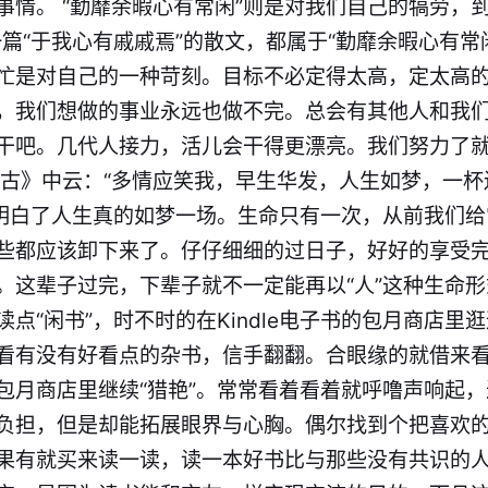
事情。 “勤靡余暇心有常闲”则是对我们自己的犒劳，到
一篇“于我心有戚戚焉”的散文，都属于“勤靡余暇心有常
忙是对自己的一种苛刻。目标不必定得太高，定太高
，我们想做的事业永远也做不完。总会有其他人和我
干吧。几代人接力，活儿会干得更漂亮。我们努力了
怀古》中云：“多情应笑我，早生华发，人生如梦，一杯
就明白了人生真的如梦一场。生命只有一次，从前我们
些都应该卸下来了。仔仔细细的过日子，好好的享受
。这辈子过完，下辈子就不一定能再以“人”这种生命形
点“闲书”，时不时的在Kindle电子书的包月商店里
看有没有好看点的杂书，信手翻翻。合眼缘的就借来
包月商店里继续“猎艳”。常常看着看着就呼噜声响起，
负担，但是却能拓展眼界与心胸。偶尔找到个把喜欢
果有就买来读一读，读一本好书比与那些没有共识的