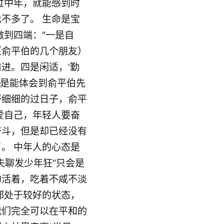
过中年，就能感到时
不多了。 生命是宝
做到四端：“一是自
（俞平伯的几个朋友）
进。四是闲适，‘勤
，是能体会到俞平伯先
仔细细的过日子，俞平
爱自己，年轻人要奋
奋斗，但是却已经没有
。 中年人的心态是
夫聊发少年狂”只会是
的活着，吃着不咸不淡
都处于较好的状态，
我们完全可以在平和的