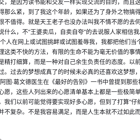
交，是因为读书能和交友一样实现交流的目的，而且这
得那么紧，到了我这个年龄，如果还为了身外之物搞
很不值得。就是天王老子也没办法叫我不情不愿的去
说什么，不“王婆卖瓜，自卖自夸”的去说服人家相信
几个人在网上或试图挑衅或试图羞辱我，我都把他们当
理这类不快的方法，有限的生命不能为毫无价值的事
是精打细算，而是一种对自己余生负责任的态度。以
过。过去的梦想成真了的时候未必真的还喜欢这梦想
 阿图·葛文德医生在《最好的告别》一书中曾提到那些
心愿，这些人列出来的心愿清单基本上都是一些极简
，我们以前可能觉得要实现好多心愿，但到了打算“仔
并不复杂。不是我容易满足，而是人生本就不过如此