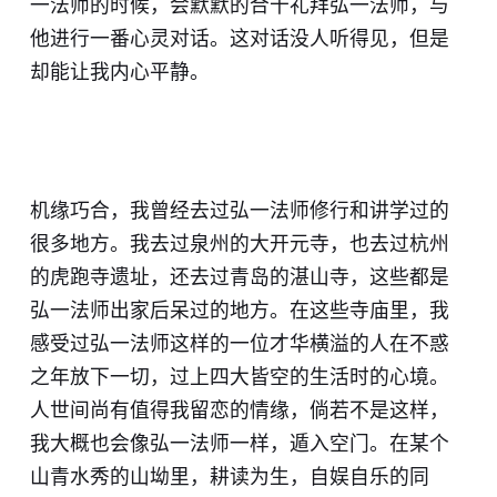
一法师的时候，会默默的合十礼拜弘一法师，与
他进行一番心灵对话。这对话没人听得见，但是
却能让我内心平静。
机缘巧合，我曾经去过弘一法师修行和讲学过的
很多地方。我去过泉州的大开元寺，也去过杭州
的虎跑寺遗址，还去过青岛的湛山寺，这些都是
弘一法师出家后呆过的地方。在这些寺庙里，我
感受过弘一法师这样的一位才华横溢的人在不惑
之年放下一切，过上四大皆空的生活时的心境。
人世间尚有值得我留恋的情缘，倘若不是这样，
我大概也会像弘一法师一样，遁入空门。在某个
山青水秀的山坳里，耕读为生，自娱自乐的同