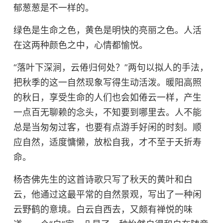
郁葱葱是不一样的。
绿色是生命之色，黄色是明快的亮丽之色。人活
在这两种颜色之中，心情都愉悦。
“
落叶下深涧，云倦归何处？
”
两句以拟人的手法，
把秋季的这一自然现象写得生动活泼。暖阳高照
的秋日，享受生命的人们也会如倦云一样，产生
一点百无聊赖的念头，不知要到哪里去。人不能
总是当匆匆过客，也要有点游手好闲的时刻。顺
应自然，适度慵懒，放松自我，才不至于夭折寿
命。
杨杏佛先生的这首诗歌只写了秋天的黄叶和白
云，他通过这最平常的自然景观，写出了一种闲
云野鹤的意境。白云自西去，又颇有禅悦的味