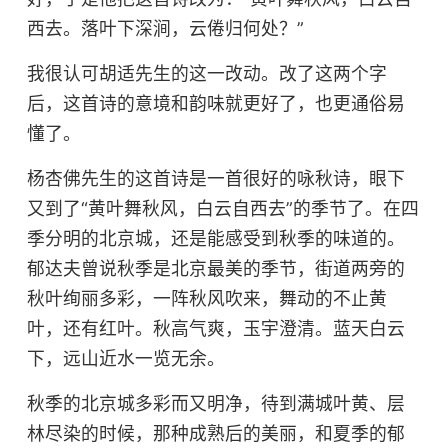
西去。落叶下深涧，云倦归何处？”
我很认可胡适先生的这一改动。改了这两个字
后，这首诗的意境和韵味就更好了，也更通俗易
懂了。
杨杏佛先生的这首诗是一首很好的咏秋诗，眼下
又到了“黄叶舞秋风，白云自西去”的季节了。
在四
季分明的北京城，还是能感受到秋季的味道的。
郁
达夫
曾
说秋季是北京最美的季节，街道两旁的
秋叶
绚丽多彩，一阵秋风吹来，舞动的不止黄
叶，还有红叶。
秋高气爽，玉宇澄清。
蓝天白云
下，远山近水一览无余
。
秋季的北京城多彩而又明净，待到满城叶黄、层
林尽染的时候，那种成熟后的美丽，和夏季的郁