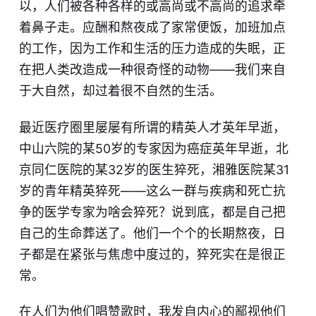
以，人们被各种各样的或高尚或不高尚的追求牵
着鼻子走。应酬和熬夜成了家常便饭，加班加点
的工作，因为工作和生活的压力造成的失眠，正
在把人类改造成一种很奇怪的动物——我们来自
于大自然，却过着很不自然的生活。
最近医疗圈里屡屡有所谓的精英人才英年早逝，
中山六院的某50岁的专家因为癌症英年早逝，北
京同仁医院的某32岁的医生猝死，湘雅医院某31
岁的青年精英猝死——这么一群与疾病和死亡抗
争的医学专家为啥会猝死？说到底，都是自己把
自己的生命葬送了。他们一个个的长期熬夜，日
子都是在紧张与焦虑中度过的，猝死实在是很正
常。
在人们为他们唱赞歌时，我发自内心的鄙视他们