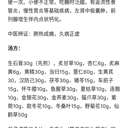
便一次。小便不正常。吃糖时泛酸。有返流性食
管炎，慢性胃炎等基础疾病，左肾中极囊肿，前
列腺增生伴内点状钙化。
中医辨证：肺热成痈，久病正虚
汤方：
生石膏30g（先煎），炙甘草10g，杏仁6g，炙麻
黄6g，黄精30g，当归15g，薏仁60g，生黄芪
30，汉防己30g，茯苓30g，猪苓15g，车前子
15g，怀牛膝10g，鱼腥草30g，夏枯草10g，连翘
10g，金银花30g，金荞麦30g，猫爪草30g，紫
菀10g，款冬花10g，冬桑叶15g，野菊花10g，仙
鹤草50g