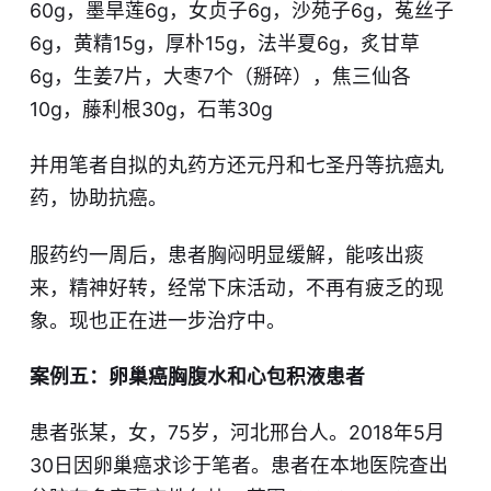
60g，墨旱莲6g，女贞子6g，沙苑子6g，菟丝子
6g，黄精15g，厚朴15g，法半夏6g，炙甘草
6g，生姜7片，大枣7个（掰碎），焦三仙各
10g，藤利根30g，石苇30g
并用笔者自拟的丸药方还元丹和七圣丹等抗癌丸
药，协助抗癌。
服药约一周后，患者胸闷明显缓解，能咳出痰
来，精神好转，经常下床活动，不再有疲乏的现
象。现也正在进一步治疗中。
案例五：卵巢癌胸腹水和心包积液患者
患者张某，女，75岁，河北邢台人。2018年5月
30日因卵巢癌求诊于笔者。患者在本地医院查出