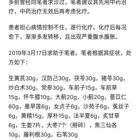
多前曾经向笔者求诊过，笔者建议其先用中药治
疗，中药治疗无效后再考虑化疗。
患者担心病情控制不住，遂行化疗。化疗后每况
愈下，渐渐多发转移，且出现严重腹水腹胀。
2019年3月17日求助于笔者。笔者根据其症状，处
方如下：
生黄芪30g，汉防己30g，茯苓30g，猪苓30g，
炒白术30g，党参30g，车前子15g，车前草
15g，怀牛膝10g，大蓟20g，小蓟20g，薏苡仁
60g，墨旱莲6g，女贞子6g，沙苑子6g，菟丝子
6g，黄精15g，厚朴15g，法半夏6g，炙甘草
6g，生姜7片，大枣7个（掰碎），焦三仙各
10g，藤利根30g，石苇30g