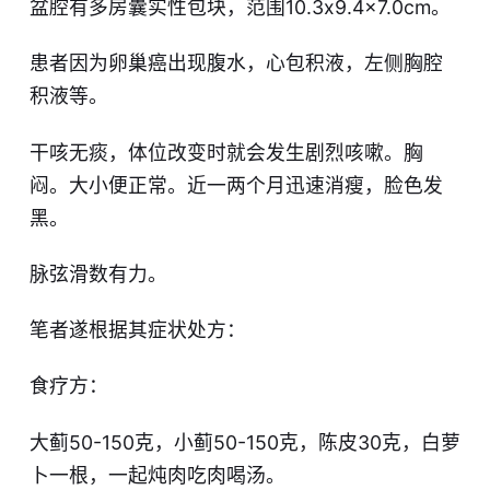
盆腔有多房囊实性包块，范围10.3x9.4x7.0cm。
患者因为卵巢癌出现腹水，心包积液，左侧胸腔
积液等。
干咳无痰，体位改变时就会发生剧烈咳嗽。胸
闷。大小便正常。近一两个月迅速消瘦，脸色发
黑。
脉弦滑数有力。
笔者遂根据其症状处方：
食疗方：
大蓟50-150克，小蓟50-150克，陈皮30克，白萝
卜一根，一起炖肉吃肉喝汤。