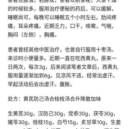
患者左脉滑，右脉弦，患者以前便秘，大便干燥
的时候较多，服用治疗便秘的药后，可以缓解。
睡眠尚可，每晚可以睡眠五个小时左右。肋间疼
痛，耳朵疼痛。近期乏力，口干，咳嗽，气喘，
胸闷（左侧），胸痛。
患者曾经其他中医治疗，也曾自行服用十枣汤。
来诊时小便量多。近期一直在吃西黄丸，原来一
日两次，每次3g，后来阅读笔者文章后，西黄丸
服用量逐渐加到6g。见凉风不适，经常出虚汗。
早起活动后会出虚汗。腹胀。
处方：黄芪防己汤合桂枝汤合升降散加味
生黄芪30g，汉防己30g，党参30g，茯苓30g，
猪苓30g，桂枝15g，白芍15g，炙甘草10g，生姜