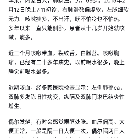
李某，内蒙古人，肺鳞癌。男，69岁。2019年2
月12日晚上7:11初诊，右脉滑数偏虚软，左脉细软
无力。咳嗽痰多，不出汗，既不怕冷也不怕热。
多年以来一直只能侧卧，患者从十几岁开始就咳
嗽，痰多。
近三个月咳嗽带血。裂纹舌，白腻苔。咳嗽胸
痛，已经有二十多年病史。以前喝水很多，晚上
睡觉前喝水最多。
近期咳血，经多家医院检查显示：左侧肺部ca，
双肺多发陈旧性病变，纵隔及双肺门淋巴结炎性
增生。
偶尔发烧，有时会感觉眼眶处胀。血压偏高。大
便正常，一般是隔一日大便一次，偶尔隔两日大