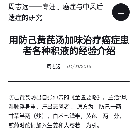
周志远——专注于癌症与中风后
遗症的研究
用防己黄芪汤加味治疗癌症患
者各种积液的经验介绍
周志远
04/01/2019
防己黄芪汤出自张仲景的《金匮要略》，主治“风
湿脉浮身重，汗出恶风者”。原方为：防己一两，
甘草半两（炒），白术七钱半，黄芪一两一分，
煎药时酌情加入生姜和大枣若干为引。