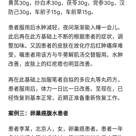
黄芪30g，炒白术30g，茯苓30g，党参30g，汉
防己30g，车前子15g，车前草15g。
患者服用后水肿减轻，夜间渐渐能入睡一会儿。
此后再在此方基础上不断的根据患者的症状，调
整加味。又因患者的皮肤在放化疗后红肿痛痒难
受，嘱患者用该方与牛蒡解肌汤交替服用。水肿
改善，皮肤上的红疙瘩也明显改善。
再在此基础上加服笔者自拟的多应丸等丸药方，
患者服用后，体力一日比一日改善。至现在，已
经恢复到基本正常，近期正准备重新恢复工作。
案例三：卵巢癌腹水患者
患者李某，北京人，女，卵巢癌患者。患者一年