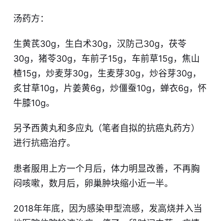
汤药方：
生黄芪30g，生白术30g，汉防己30g，茯苓
30g，猪苓30g，车前子15g，车前草15g，焦山
楂15g，炒麦芽30g，生麦芽30g，炒谷芽30g，
炙甘草10g，片姜黄6g，炒僵蚕10g，蝉衣6g，怀
牛膝10g。
另予西黄丸和多应丸（笔者自拟的抗癌丸药方）
进行抗癌治疗。
患者服用上方一个月后，体力明显改善，不再胸
闷咳嗽，数月后，卵巢肿块缩小近一半。
2018年年底，因为感染甲型流感，发高烧并入当