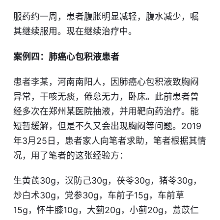
服药约一周，患者腹胀明显减轻，腹水减少，嘱
其继续服用。现在继续治疗中。
案例四：肺癌心包积液患者
患者李某，河南南阳人，因肺癌心包积液致胸闷
异常，干咳无痰，倦怠无力，卧床。此前患者曾
经多次在郑州某医院抽液，并用靶向药治疗。能
短暂缓解，但是不久又会出现胸闷等问题。2019
年3月25日，患者家人向笔者求助，笔者根据其情
况，用了笔者的这张经验方：
生黄芪30g，汉防己30g，茯苓30g，猪苓30g，
炒白术30g，党参30g，车前子15g，车前草
15g，怀牛膝10g，大蓟20g，小蓟20g，薏苡仁