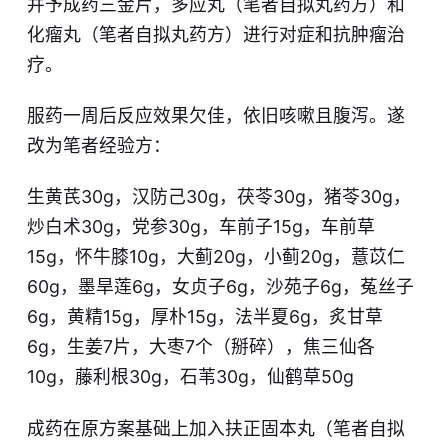
并予成药三金片，多应丸（笔者自拟丸药方）和
化瘤丸（笔者自拟丸药方）进行对症和抗肿瘤治
疗。
服药一周后反应效果欠佳，依旧咳嗽且腹泻。遂
改为笔者经验方：
生黄芪30g，汉防己30g，茯苓30g，猪苓30g，
炒白术30g，党参30g，车前子15g，车前草
15g，怀牛膝10g，大蓟20g，小蓟20g，薏苡仁
60g，墨旱莲6g，女贞子6g，沙苑子6g，菟丝子
6g，黄精15g，厚朴15g，法半夏6g，炙甘草
6g，生姜7片，大枣7个（掰碎），焦三仙各
10g，藤利根30g，石苇30g，仙鹤草50g
成药在原方案基础上加入扶正固本丸（笔者自拟