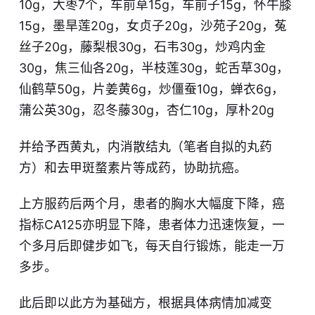
10g，大枣7个，车前草15g，车前子15g，怀牛膝
15g，墨旱莲20g，女贞子20g，沙苑子20g，菟
丝子20g，藤梨根30g，石韦30g，炒鸡内金
30g，焦三仙各20g，半枝莲30g，蛇舌草30g，
仙鹤草50g，片姜黄6g，炒僵蚕10g，蝉衣6g，
蒲公英30g，忍冬藤30g，杏仁10g，厚朴20g
并给予西黄丸，内消散结丸（笔者自拟的丸药
方）和去甲斑蝥素片等成药，协助抗癌。
上方服药后两个月，患者的胸水大幅度下降，癌
指标CA125亦明显下降，患者体力迅速恢复，一
个多月后即健步如飞，每天自行锻炼，能走一万
多步。
此后即以此方为基础方，根据具体病情加减变