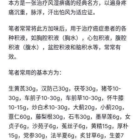
本方是一张治疗风湿痹痛的经典名方，以遍身疼
痛沉重，脉浮，汗出怕风为适应证。
笔者常常将此方加味后，用于治疗癌症患者的各
种积液，如胸腔积液（胸水），心包积液，腹腔
积液（腹水），盆腔积液和脑积水等，常常有
效。
笔者常用的基本方为：
生黄芪30g，汉防己30g，茯苓30g，猪苓10-
30g，车前子10-30g，车前草10-30g，怀牛膝
10-15g，炒白术10-30g，大蓟20g，小蓟20g，
薏仁60g，藤梨根30g，石韦30g，墨旱莲6g，女
贞子6g，沙苑子6g，菟丝子6g，黄精15g，厚朴
15g，党参30g，法半夏6g，炙甘草6g，生姜7