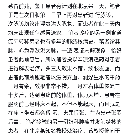
感冒前兆，鉴于患者有计划在北京呆三天，笔者
于是在次日和第三日早上再对患者进 行脉诊，三
次脉诊均诊出浮数洪大脉象，而患者在此三天内
均未出现任何感冒迹象。 笔者诊疗的另一例食道
癌肺转移患者也有多年的肺结核病史，笔者诊其
脉，亦为浮数洪大脉，一派 表证未解现象，恰好
患者此前感冒，所以笔者投以辛凉清透药对患者
进行解表治疗，头三天效果不错，续服发虚。而
患者此前所服笔者以滋阴养血、润燥生水的中药
一月有余，效果非常不错，一月左右体重恢复二
十多斤，达到患癌前的体重，体力大增。患者在
服药前已经卧床不起，不但不能起床，而且就是
在床上坐着都会昏 厥，患属慌张，在为患者张罗
后事。 笔者接触的另一例妇科肿瘤并发肺结核的
患者，在北京某知名教授处治疗，该教授偏向于