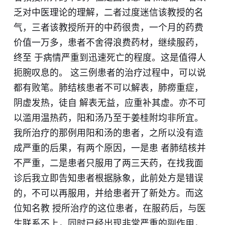
乏对中医理论的理解，二者过度迷信该教授的名
气，三者该教授所开的中药很贵，一个月的药费
价值一万多，患者不舍得浪费药材，继续服药，
终至 于病情严重到迅速死亡的程度。这是值得人
扼腕叹息的。 这三例患者的治疗过程中，可以说
都有败笔。肺结核患者不可以解表，肺痨重症，
阴虚发热，徒自 解表无益，应重补其虚。亦不可
以滥用温热药，阳和汤乃至于姜桂附均非所宜。
我所治疗的那例用阳和汤的患者，之所以没有造
成严重的后果，有两个原因，一是患 者肺结核并
不严重，二是患者只服用了两三天药，在找我面
诊后我立即告知患者根据脉象，此前处方是错误
的，不可以再服用，并给患者开了新处方。而这
位知名教 授所治疗的这位患者，在服药后，与医
生联系不上，同时已经出现非常严重的副作用，