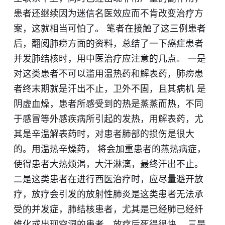
患者还继续因为迷信名医效应而不肯改变治疗方
案，这就相当可怕了。 笔者在接触了这三例患者
后，翻阅肺痨方面的资料，总结了一下癌症患者
并发肺结核时，用中医治疗应注意的几点。 一是
对这类患者不可以滥用温热药和解表药，肺痨患
者终末期就是汗出不止，卫外不固，且其病机 是
阴虚血燥，患者所感受到的热是蒸蒸而热，不同
于感冒等外感疾病所引起的发热，用解表药，尤
其是辛温解表药时，对患者肺部的损伤是很大
的。用温热辛燥药， 将会加重患者的蒸热病症，
使得患者大热烦渴，大汗淋漓，最终汗出不止。
二是这类患者在进行西医治疗时，应尽量避开放
疗，放疗会引发的放射性肺炎是这类患者无法承
受的并发症，肺结核患者，尤其是已经肺已经纤
维化或出现空洞的患者，放疗后死得很快。 三是