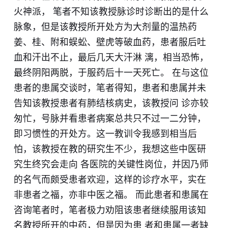
火神派， 笔者不知该教授脉诊时诊断出的是什么
脉象，但是该教授所开处方为大剂量的温热药
姜、桂、附和蜈蚣、壁虎等破血药，患者服后吐
血和汗出不止，最后几天大汗淋 漓，相当恐怖，
最终阴阳两脱，于服药后十一天死亡。 在与这位
患者的患属交谈时，笔者得知，患者和患属并未
告知该教授患者有肺结核病史，该教授问 诊亦较
匆忙，号脉并看患者病案总共只不过一二分钟，
即习惯性的开处方。这一教训令我感到相当后
怕，该教授在教的研究生不少，我想这些中医研
究生终究会走向 各医院的关键性岗位，并因乃师
的名气而颇受患者欢迎，这样的诊疗水平，实在
非患者之福，亦非中医之福。 而此患者和患属在
咨询笔者时，笔者极力劝阻该患者继续服用该知
名教授所开的中药，但是因为患 者和患属一者缺