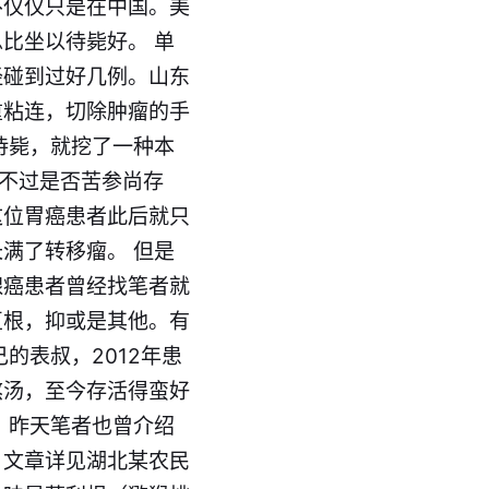
不仅仅只是在中国。美
比坐以待毙好。 单
经碰到过好几例。山东
重粘连，切除肿瘤的手
待毙，就挖了一种本
不过是否苦参尚存
这位胃癌患者此后就只
满了转移瘤。 但是
腺癌患者曾经找
笔者
就
豆根，抑或是其他。有
的表叔，2012年患
熬汤，至今存活得蛮好
 昨天笔者也曾介绍
，文章详见湖北某农民