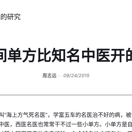
症的研究
间单方比知名中医开
周志远
09/24/2015
叫“海上方气死名医”，学富五车的名医治不好的病，
中医，西医名医也常常干不过一些小单方。小单方是