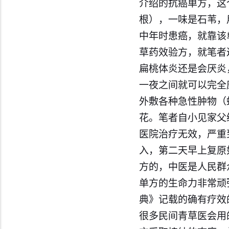
介绍的抗癌单方，这
根），一味是石苇，
中年时患癌，就靠该
草药效验方，就
笔者
扁桃体炎还是会厌炎
一夜之间就可以完全
外敷各种急性肿物（
花。
笔者
自小见家父
医院治疗无效，严重
入，第二天早上复原
方的，中医是人民群
单方的生命力非常顽
典》记载的确有疗效
很多民间青草医会用