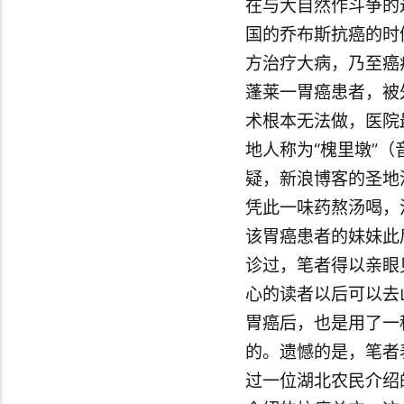
在与大自然作斗争的
国的乔布斯抗癌的时
方治疗大病，乃至癌
蓬莱一胃癌患者，被
术根本无法做，医院
地人称为“槐里墩”
疑，新浪博客的
圣地
凭此一味药熬汤喝，
该胃癌患者的妹妹此
诊过，
笔者
得以亲眼
心的读者以后可以去
胃癌后，也是用了一
的。遗憾的是，
笔者
过一位湖北农民介绍