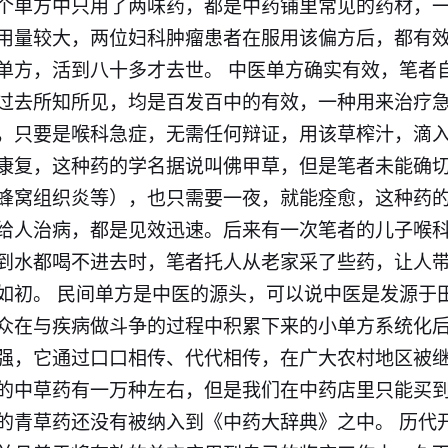
个单方中只用了两味药，都是中药铺里常见的药材，
用量较大，两位妇科肿瘤患者在服用该偏方后，都有
单方，活到八十多才去世。 中医单方确实有效，
笔者
过去所知所见，均是百发百中的有效，一种用来治疗
，只要是喉科急症，无需任何辩证，用该草榨汁，滴
康复，这种药的学名据说叫佛甲草，但是
笔者
未能确
蜂窝组织炎等），也只需要一夜，就能痊愈，这种药
给人治病，都是见效迅速。后来有一次
笔者
的儿子喉
到水都喝不进去时，
笔者
托人从老家采了些药，让人
如初。 民间单方是中医的源头，可以说中医是发源于
众在与疾病做斗争的过程中积累下来的小单方系统化
强，它通过口口相传、代代相传，在广大农村地区被
的中草药有一万种左右，但是我们在中药店里只能买
的青草药还没有被纳入到《中药大辞典》之中。 历代