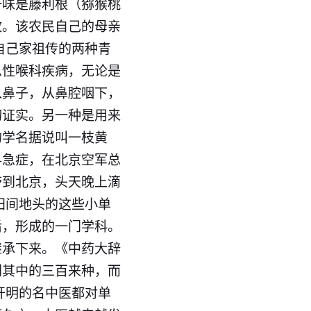
一味是藤利根（猕猴桃
效。该农民自己的母亲
自己家祖传的两种青
急性喉科疾病，无论是
入鼻子，从鼻腔咽下，
切证实。另一种是用来
的学名据说叫一枝黄
科急症，在北京空军总
带到北京，头天晚上滴
田间地头的这些小单
后，形成的一门学科。
继承下来。《中药大辞
到其中的三百来种，而
开明的名中医都对单