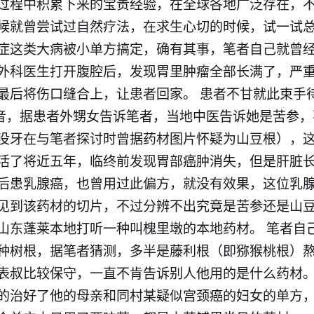
过程中积累下来的宝贵经验，在全球各地广泛存在，
候就曾尝试过自然疗法，在求生心切的时候，试一试总
症这类大病被小单方搞定，确有其事，
笔者
自己就曾
外科医生打开腹腔后，发现胃里肿瘤全部长满了，严
最后将伤口缝合上，让患者回家。 患者不甘就此束手
（音，据患者外甥女告诉
笔者
，当地中医告诉她是苦参，
没牙
在与
笔者
探讨时曾据药材图片怀疑为山豆根），
活了将近五年，临终前发现胃部癌肿消失，但是肝脏长
后患乳腺癌，也曾用过此偏方，就没有效果，这位乳
见到该药材的切片，不过分辨不出究竟是苦参还是山
山东蓬莱本地打听一种叫槐里墩的本地药材。 笔者自己
种树根，据
笔者
猜测，多半是藤利根（即猕猴桃根）
表叔比较保守，一直不肯告诉别人他用的是什么药材。
的治好了他的母亲和同村某疑似宫颈癌的妇女的单方