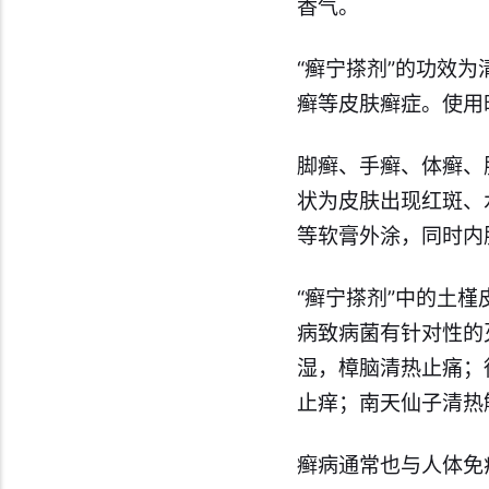
香气。
“癣宁搽剂”的功效
癣等皮肤癣症。使用
脚癣、手癣、体癣、
状为皮肤出现红斑、
等软膏外涂，同时内
“癣宁搽剂”中的土
病致病菌有针对性的
湿，樟脑清热止痛；
止痒；南天仙子清热
癣病通常也与人体免