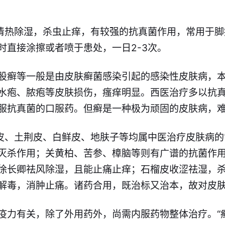
为清热除湿，杀虫止痒，有较强的抗真菌作用，常用于
时直接涂擦或者喷于患处，一日2-3次。
股癣等一般是由皮肤癣菌感染引起的感染性皮肤病，
水疱、脓疱等皮肤损伤，瘙痒明显。西医治疗多以抗
服抗真菌的口服药。但癣是一种极为顽固的皮肤病，
槿皮、土荆皮、白鲜皮、地肤子等均属中医治疗皮肤病
灭杀作用；关黄柏、苦参、樟脑等则有广谱的抗菌作
徐长卿祛风除湿，且能止痛止痒；石榴皮收涩祛湿，
解毒，消肿止痛。诸药合用，既治标又治本，故对皮
疫力有关，除了外用药外，尚需内服药物整体治疗。“