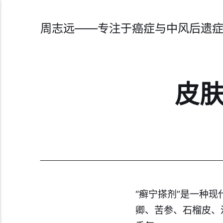
周志远——专注于癌症与中风后遗
皮肤
“癣宁搽剂”是一种
卿、苦参、石榴皮、