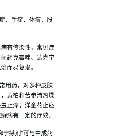
脚癣、手癣、体癣、股
本病有传染性，常见症
真菌药克霉唑、达克宁
难治而易复发。
的常用药，对多种皮肤
用，黄柏和苦参清热燥
杀虫止痒；洋金花止痉
肤癣病有一定的疗效。
癣宁搽剂”可与中成药