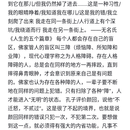
到它在那儿/但我仍然掉了进去.......这是一种习性/
我的眼睛睁着/我知道我在哪儿/这是我的错/我立
刻爬了出来 我走在同一条街上/人行道上有个深
坑/我绕道而行 我走在另一条街上。 ——无名氏
《人生的五个篇章》 每个人都会存在自己的盲
区，佛家管人的盲区叫三障（烦恼障、所知障和
业障），现代心理学称之为人格障碍。存在人格
障碍的人，总是会在同样的地方一再摔跤，直到
摔得鼻青眼肿，才会意识到原来自己是有问题
的。佛家也认为存在各种障的人，一辈子要不断
地在同样的问题上犯错。只有扫除了各种“障”，人
才能进入“无明”的状态。 孔子评价颜回，说他“不
迁怒，不贰过”。这是很了不起的境界，也就是说
颜回同样的错误只犯一次，不犯第二次。要想做
到这一点，就必须得有强大的内省功能，凡事不