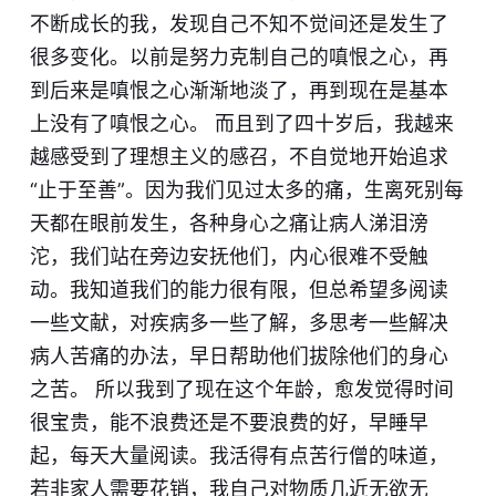
不断成长的我，发现自己不知不觉间还是发生了
很多变化。以前是努力克制自己的嗔恨之心，再
到后来是嗔恨之心渐渐地淡了，再到现在是基本
上没有了嗔恨之心。 而且到了四十岁后，我越来
越感受到了理想主义的感召，不自觉地开始追求
“止于至善”。因为我们见过太多的痛，生离死别每
天都在眼前发生，各种身心之痛让病人涕泪滂
沱，我们站在旁边安抚他们，内心很难不受触
动。我知道我们的能力很有限，但总希望多阅读
一些文献，对疾病多一些了解，多思考一些解决
病人苦痛的办法，早日帮助他们拔除他们的身心
之苦。 所以我到了现在这个年龄，愈发觉得时间
很宝贵，能不浪费还是不要浪费的好，早睡早
起，每天大量阅读。我活得有点苦行僧的味道，
若非家人需要花销，我自己对物质几近无欲无