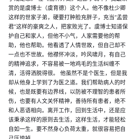
赏的是虞博士（虞育德）这个人。他不像杜少卿
这样的世家子弟，硬要打肿脸充胖子，充当“孟尝
君”这样的豪爽之人，把家败光了。虞博士知道保
护自己和家人，但他不小气，人家需要他的帮
助，他也帮助。他看透了人情世故，但自己却不
一点也不世故。他襟怀冲淡，吟风啸月，有自己
的精神追求，不容易被一地鸡毛的生活纠缠不
清，活得洒脱得很。 他虽然不是个医生，但是我
却从他身上学到了为医之道。我们帮助病人的时
候，也是既要有边界线，以防被不理智的患者所
伤，也要有人文关怀精神，善待所有患者，绝不
和人恶语相向。离开工作，回到生活中，还是应
该秉承这样的原则去生活，这样生活，才能轻松
自如一生。要不然身心负荷太重，就很容易把自
己压垮掉。