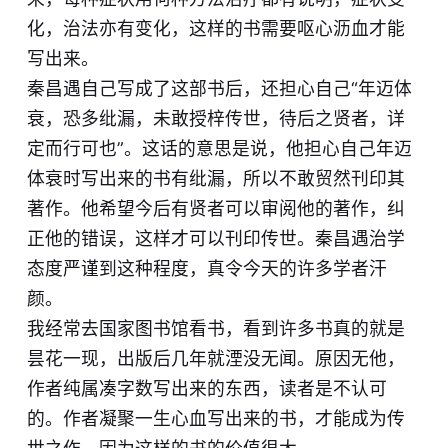
化，治法亦有变化，这样的书需要呕心沥血才能
写出来。
秦昌遇自己写成了这部书后，还担心自己“年迈体
衰，恐多纰漏，未敢授梓传世，待后之贤者，详
定而行可也”。这话的意思是说，他担心自己年迈
体衰时写出来的书有纰漏，所以不敢贸然刊印其
著作。他希望今后有贤者可以审阅他的著作，纠
正他的错误，这样才可以刊印传世。秦昌遇治学
态度严谨到这种程度，真令今天的许多学者汗
颜。
我经常去国家图书馆看书，看到许多书真的就是
昙花一现，出版后几年就湮没无闻。原因无他，
作者纯属凑字数写出来的东西，读者是不认可
的。作者凝聚一生心血写出来的书，才能成为传