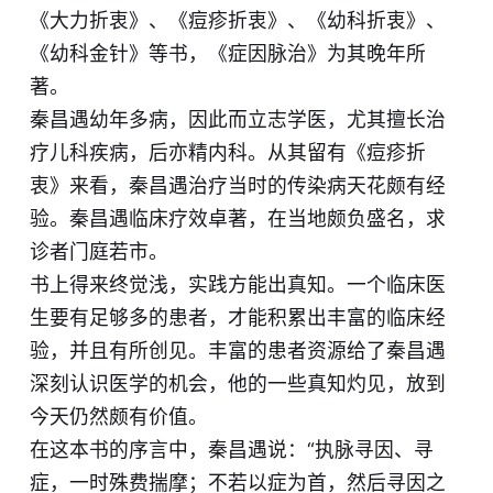
《大力折衷》、《痘疹折衷》、《幼科折衷》、
《幼科金针》等书，《症因脉治》为其晚年所
著。
秦昌遇幼年多病，因此而立志学医，尤其擅长治
疗儿科疾病，后亦精内科。从其留有《痘疹折
衷》来看，秦昌遇治疗当时的传染病天花颇有经
验。秦昌遇临床疗效卓著，在当地颇负盛名，求
诊者门庭若市。
书上得来终觉浅，实践方能出真知。一个临床医
生要有足够多的患者，才能积累出丰富的临床经
验，并且有所创见。丰富的患者资源给了秦昌遇
深刻认识医学的机会，他的一些真知灼见，放到
今天仍然颇有价值。
在这本书的序言中，秦昌遇说：“执脉寻因、寻
症，一时殊费揣摩；不若以症为首，然后寻因之