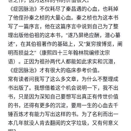
世之作，因为这样的书的价值很大。
《症因脉治》不仅耗尽了秦昌遇的心血，也耗掉
了他侄孙秦之桢的大量心血。秦之桢也为这本书
写了一篇序言，他在这篇序言中说到自己为了整
理出版他伯祖的这本书，“遂乃屏绝应酬，潜心纂
述”，在其伯祖著作的基础上，又“复穷搜博览，阐
明而损益之”（康熙四十三年翰林院编修沈宗
语）。正因为祖孙两代人都能如此求实和沉潜，
《症因脉治》才有很大的临床参考价值。
常有读者问我写了这么多文章，为什么不整理成
书出版了。我想借着这个机会说明一下，我不出
书，只是因为深知自己要想写出真正有传世价值
的书，还得有更多的沉淀，要用一生的心血去千
锤百炼才有能力写出这样的书。为了名利而出一
本几年就没人肯去翻阅的文字垃圾，又有何意义