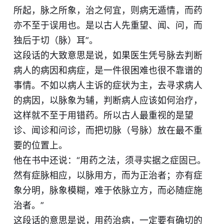
所起，脉之所象，治之何宜，则病无遁情，而药
亦不至于误用也。是以古人先重望、闻、问，而
独后于切（脉）耳”。
这段话的大致意思是说，如果医生凭号脉去判断
病人的病因和病症，是一件很困难也很不靠谱的
事情。不如以病人主诉的症状为主，去寻求病人
的病因，以脉象为辅，判断病人应该如何治疗，
这样就不至于用错药。所以古人最重视的是望
诊、闻诊和问诊，而把切脉（号脉）放在最不重
要的位置上。
他在书中还说：“用药之法，须寻实据之症固已。
然有症脉相应，以脉用方，而为正治者；亦有症
象分明，脉象模糊，难于依脉立方，而必随症施
治者。”
这段话的意思是说，用药治病，一定要有确切的