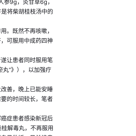
参9g，灸甘草6g，
此方是将柴胡桂枝汤中的
作用。既然不再咳嗽，
好，可服用中成药四神
者遂让患者同时服用笔
瘀丸”》
），以加强疗
大改善，晚上已能安睡
需要的时间较长，笔者
解癌症患者感染新冠后
柴桂解毒丸，不再服用