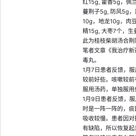
红15g, 藿香5g，
蔓荆子5g, 防风5g
10g，地龙10g，肉豆
精15g, 大枣7个，
此为桂枝柴胡汤合荆
笔者文章
《我治疗新
毒丸。
1月7日患者反馈，
较前好些。咳嗽较前
服用汤药，单独服用
1月9日患者反馈，
时是一阵一阵的，痰
吸收较慢。患者因对
有缺陷，所以恢复起