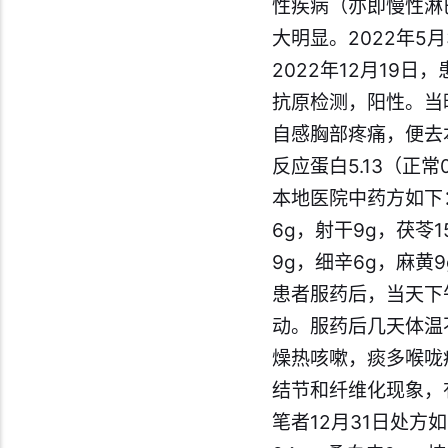
性疾病（亦即慢性淋
大明显。2022年
2022年12月19
抗原检测，阳性。当晚体
自感胸部疼痛，便去本
反应蛋白5.13（正
本地医院中药方如下：
6g，射干9g，茯苓
9g，细辛6g，麻黄9
患者服药后，当天下午
动。服药后几天体温不
燥热咳嗽，痰多喉咙
结节和纤维化现象，
笔者12月31日处方