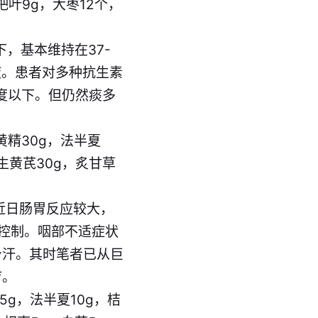
杷叶9g，大枣12个，
下，基本维持在37-
液。患者对多种抗生素
7度以下。但仍然痰多
黄精30g，法半夏
，生黄芪30g，炙甘草
近日肠胃反应较大，
控制。咽部不适症状
身汗。其时笔者已从巨
疗。
5g，法半夏10g，桔