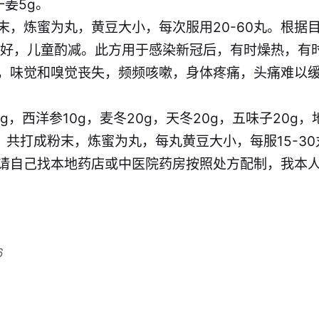
干姜5g。
末，炼蜜为丸，黄豆大小，每次服用20-60丸。根据
很好，儿童酌减。此方用于感染新冠后，有时燥热，有
，味觉和嗅觉丧失，频频咳嗽，身体疼痛，头痛难以
，西洋参10g，麦冬20g，天冬20g，五味子20g，
，共打成粉末，炼蜜为丸，每丸黄豆大小，每服15-30
请自己找本地药店或中医院药房按照处方配制，我本
6