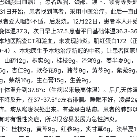
巴细胞白血病），患者纵膈、颈部、颌下、锁骨等多处淋
5月31日开始，患者找到笔者，采用中医治疗，此后一直
日，患者爱人咽部不适，后发烧。12月22日，患者本人开
温37.3，次日早上37.5.患者平日基础体温36.3-36
地医院查CT和验血，未发现肺炎。肌红蛋白172（正常
常0-4）。本地医生予本地治疗新冠的中药，让患者回家
山药12g，枳实6g，桂枝9g，泽泻9g，姜半夏9g
15g，杏仁9g，款冬花9g，猪苓9g，黄芩9g，紫菀9
g，柴胡16g，生石膏15g，生姜9g。
体温升到37.8°c（生病以来最高体温）。后几天体
降反升，在37-37.5°c左右徘徊。睡眠不好，凌晨
痒。痰从喉咙深处出来，有些是白粘痰。患者的肺部
有时有慢性炎症，所以很容易发展为急性肺炎。
如下：桂枝9g，黄芩9g，红参9g，炙甘草6g，法半夏1