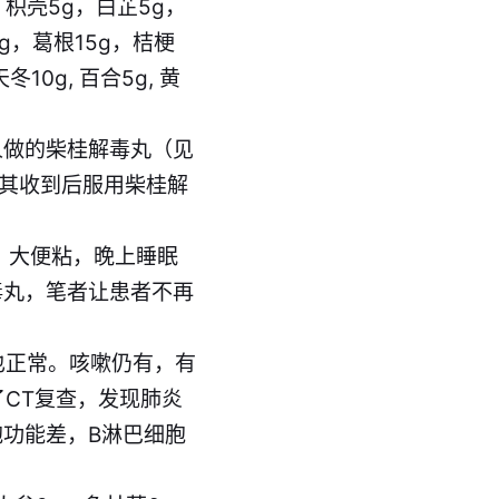
，枳壳5g，白芷5g，
5g，葛根15g，桔梗
10g, 百合5g, 黄
人做的柴桂解毒丸（见
其收到后服用柴桂解
，大便粘，晚上睡眠
毒丸，笔者让患者不再
也正常。咳嗽仍有，有
CT复查，发现肺炎
功能差，B淋巴细胞