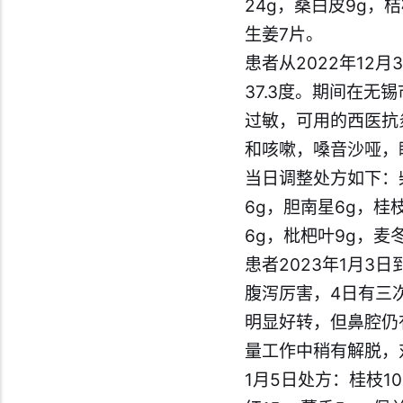
24g，桑白皮9g，
生姜7片。
患者从2022年12
37.3度。期间在
过敏，可用的西医抗
和咳嗽，嗓音沙哑，
当日调整处方如下：柴
6g，胆南星6g，桂枝
6g，枇杷叶9g，麦冬
患者2023年1月
腹泻厉害，4日有三
明显好转，但鼻腔仍
量工作中稍有解脱，
1月5日处方：桂枝10