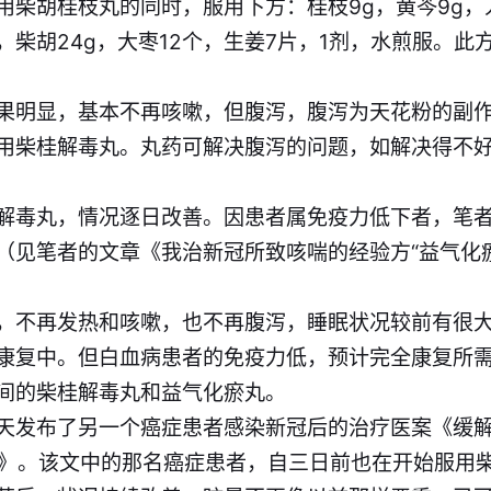
用柴胡桂枝丸的同时，服用下方：桂枝9g，黄芩9g，人
g，柴胡24g，大枣12个，生姜7片，1剂，水煎服。
果明显，基本不再咳嗽，但腹泻，腹泻为天花粉的副
用柴桂解毒丸。丸药可解决腹泻的问题，如解决得不
解毒丸，情况逐日改善。因患者属免疫力低下者，笔
（见笔者的文章
《我治新冠所致咳喘的经验方“益气化
，不再发热和咳嗽，也不再腹泻，睡眠状况较前有很
康复中。但白血病患者的免疫力低，预计完全康复所
间的柴桂解毒丸和益气化瘀丸。
天发布了另一个癌症患者感染新冠后的治疗医案
《缓
》
。该文中的那名癌症患者，自三日前也在开始服用