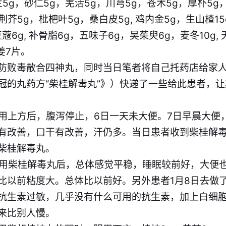
佩兰5g，砂仁5g，羌活5g，川芎5g，苍术5g，厚朴5g
，荆芥5g，枇杷叶5g，桑白皮5g, 鸡内金5g，生山楂1
蔻6g, 补骨脂6g，五味子6g，吴茱臾6g，麦冬10g, 天冬
生姜7片。
防败毒散合四神丸，同时当日笔者将自己托药店给家
冠的丸药方“柴桂解毒丸”》
）快递了一些给此患者，让
服用上方后，腹泻停止，6日一天未大便。7日早晨大便
有改善，口干有改善，汗仍多。当日患者收到柴桂解
柴桂解毒丸。
服用柴桂解毒丸后，总体感觉平稳，睡眠较前好，大便
比以前粘度大。总体比以前好。另外患者1月8日去做了
抗生素过敏，几乎没有什么可用的抗生素，加上白细胞
来比别人慢。