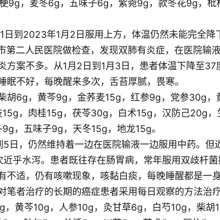
桔梗9g，麦冬6g，五味子6g，紫菀9g，款冬花9g，枇
月31日到2023年1月2日服用上方，体温仍然未能完全降
无锡市第二人民医院做检查，发现双肺有炎症，在医院输
炎方案不多。从1月2日到1月3日，患者体温下降至3
睡眠不好，每晚醒来多次，舌苔厚腻，畏寒。
胡6g，黄芩9g，金荞麦15g，红参9g，党参30g，
15g，肉桂15g，茯苓30g，白术15g，汉防己20g
9g，五味子9g，天冬15g，地龙15g。
3日到5日，仍然维持着一边在医院输液一边服用中药。但
次近乎水泻。患者既往存在肠胃病，常年服用双歧杆菌
有不适，仍有咳嗽现象，咳黏白痰，每晚睡醒都是一
对笔者治疗的长期的癌症患者采用每日观察的方法治
g，黄芩10g，人参10g，灸甘草6g，白芍10g，柴胡1