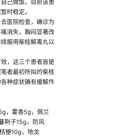
可自己做饭。目前该患
况暂时稳定。
日去医院检查，确诊为
疼痛消失，胸闷显著改
继续服用柴桂解毒丸以
疗效，这三个患者皆是
照笔者最初所拟的柴桂
的各种症状确有缓解作
15g，藿香5g，佩兰
蔓荆子15g，防风
，桔梗10g，地龙