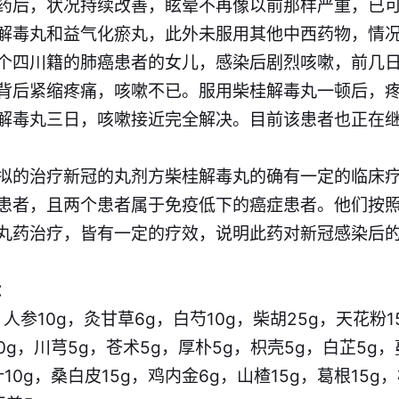
药后，状况持续改善，眩晕不再像以前那样严重，已
解毒丸和益气化瘀丸，此外未服用其他中西药物，情
个四川籍的肺癌患者的女儿，感染后剧烈咳嗽，前几
背后紧缩疼痛，咳嗽不已。服用柴桂解毒丸一顿后，
解毒丸三日，咳嗽接近完全解决。目前该患者也正在
拟的治疗新冠的丸剂方柴桂解毒丸的确有一定的临床
患者，且两个患者属于免疫低下的癌症患者。他们按
丸药治疗，皆有一定的疗效，说明此药对新冠感染后
：
，人参10g，灸甘草6g，白芍10g，柴胡25g，天花粉
0g，川芎5g，苍术5g，厚朴5g，枳壳5g，白芷5g，
10g，桑白皮15g，鸡内金6g，山楂15g，葛根15g