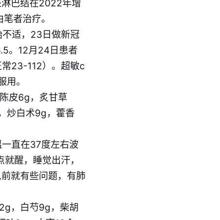
巴结在2022年增
由笔者治疗。
始不适，23日做新冠
.5。12月24日患者
23-112）。超敏c
服用。
，陈皮6g，炙甘草
g，炒白术9g，藿香
温一直在37度左右波
2点就醒，睡觉出汗，
以前就有些问题，有肺
2g，白芍9g，柴胡