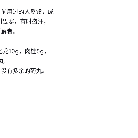
目前用过的人反馈，成
时畏寒，有时盗汗，
缓解者。
地龙10g，肉桂5g，
丸。
人没有多余的药丸。