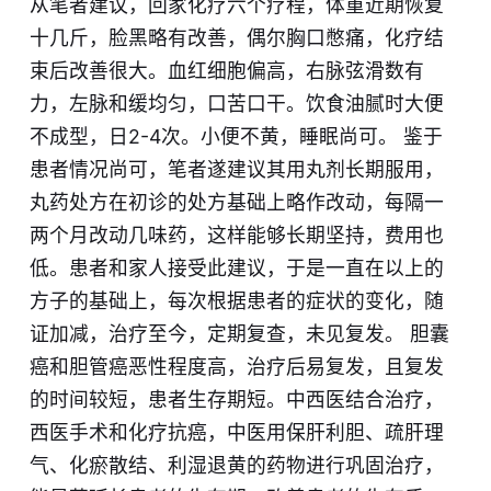
从笔者建议，回家化疗六个疗程，体重近期恢复
十几斤，脸黑略有改善，偶尔胸口憋痛，化疗结
束后改善很大。血红细胞偏高，右脉弦滑数有
力，左脉和缓均匀，口苦口干。饮食油腻时大便
不成型，日2-4次。小便不
黄
，睡眠尚可。 鉴于
患者情况尚可，笔者遂建议其用丸剂长期服用，
丸药处方在初诊的处方基础上略作改动，每隔一
两个月改动几味药，这样能够长期坚持，费用也
低。患者和家人接受此建议，于是一直在以上的
方子的基础上，每次根据患者的症状的变化，随
证加减，治疗至今，定期复查，未见复发。 胆囊
癌和胆管癌恶性程度高，治疗后易复发，且复发
的时间较短，患者生存期短。中西医结合治疗，
西医手术和化疗抗癌，中医用保肝利胆、疏肝理
气、化瘀散结、利湿退黄的药物进行巩固治疗，