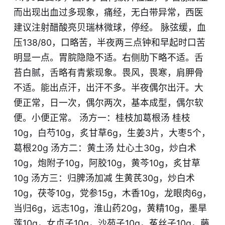
而出现出血过多现象，痛经，无白带异常，西医
建议注射醋酸亮贝瑞林微球，停经。 脉弦缓，血
压138/80，口略苦，半夜两三点钟和早起时口苦
明显一点。胃脘隐隐不适。右侧肋下略不适。舌
苔白腻，舌略有青紫现象。畏风，畏寒，肩胛骨
不适。能出点汗，出汗不多。半夜偶尔出汗。大
便正常，日一次，偶尔两次，基本成型，偶尔软
便。小便正常。 汤方一：桂枝加葛根汤 桂枝
10g，白芍10g，炙甘草6g，生姜3片，大枣5个，
葛根20g 汤方二：黄土汤 灶心土30g，炒白术
10g，炮附子10g，阿胶10g，黄芩10g，炙甘草
10g 汤方三：归脾汤加减 生黄芪30g，炒白术
10g，茯苓10g，党参15g，木香10g，龙眼肉6g，
当归6g，远志10g，淮山药20g，黄精10g，墨旱
莲10g，女贞子10g，沙苑子10g，菟丝子10g，藤