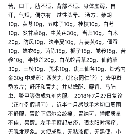
苦，口干，肋不适，背部不适。身体虚弱，自
汗，气短，偶尔有一过性头晕。 汤方：柴胡
10g，黄芩10g，五味子10g，桂枝10g，白芍
10g，炙甘草6g，生黄芪30g，当归10g，白术
20g，防风10g，法半夏10g，片姜黄6g，僵蚕
10g，蝉衣6g，茵陈15g，栀子15g，党参15g，苦
参10g，半枝莲20g，白花蛇舌草20g，仙鹤草
30g，三棱10g，莪术10g，焦三仙各10g，炒鸡内
金30g 中成药：西黄丸（北京同仁堂）；去甲斑
蝥素片；舒肝和胃丸；并以蟾酥、麝香、马陆
虫、鳖甲等做成丸剂内服。 2018年7月27日复诊
（正在例假期间），近半个月感觉手术切口周围
不舒服，胃脘下偶尔会绞痛，胃纳可，睡眠质量
不佳，易醒。左手手臂起皮疹，晒太阳时瘙痒，
无脱发现象。大便成型，无黏液便，无黑便，小