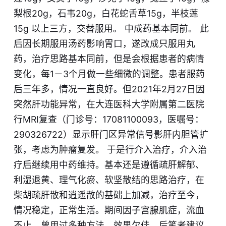
梨根20g，石韦20g，白花蛇舌草15g，半枝莲
15g 以上三方，交替服用。 中成药基本同
前
。 此
后因长期服用汤药影响胃口，遂改成只服用丸
药，治疗思路基本同前，但是会根据患者的病情
变化，每1－3个月做一些细微的调整。患者服药
后三年多，情况一直良好。但2021年2月27日因
突然肝功能异常，在大连医科大学附属第二医院
行MRI复查（门诊号：17081100093，医嘱号：
290326722）显示肝门区异常信号影肝内胆管扩
张，考虑为肿瘤复发。 于是行介入治疗，介入治
疗后继续用中药维持。基本还是遵循疏肝解郁、
利湿退黄、理气化瘀、软坚散结的思路治疗，在
柴胡疏肝散和逍遥散的基础上加减，治疗至今，
情况稳定，正常生活。期间因子宫腺肌症，流血
不止，曾用过多种方法，效果欠佳，后笔者建议