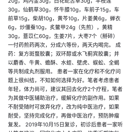
20g，鸡内金30g，白花蛇舌草30g，半枝莲
30g，仙鹤草30g，怀牛膝10g，车前子15g，车
前草15g，柴胡10g，黄芩10g，片姜黄6g，蝉衣
6g，炒僵蚕10g，炙鳖甲24g（先煎），黄精
30g，薏苡仁60g，生姜7片，大枣7个（掰碎）
一付药煎药两次，分成六等份，两天内喝完。 成
药：复方斑蝥胶囊；双环醇或水飞蓟宾胶囊；并
以麝香、牛黄、蟾酥、水蛭、壁虎、蜈蚣、全蝎
等共制成丸剂服用。 患者一家在化疗和不化疗问
题上很纠结，不知如何选择为好。笔者考虑患者
年轻，体力尚可，建议其回去化疗2个疗程，笔者
为其做中医辅助治疗，缓解化疗的副作用。如果
不耐受随时可放弃化疗，改为纯中医治疗，如果
耐受，坚持完成化疗，再做中医治疗，预防肿瘤
复发。 2019年10月15日复诊，初诊后患者一家听