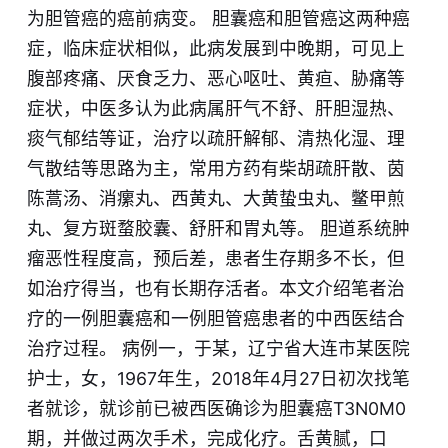
为胆管癌的癌前病变。 胆囊癌和胆管癌这两种癌
症，临床症状相似，此病发展到中晚期，可见上
腹部疼痛、厌食乏力、恶心呕吐、黄疸、胁痛等
症状，中医多认为此病属肝气不舒、肝胆湿热、
痰气郁结等证，治疗以疏肝解郁、清热化湿、理
气散结等思路为主，常用方药有柴胡疏肝散、茵
陈蒿汤、消瘰丸、西黄丸、大黄蛰虫丸、鳖甲煎
丸、复方斑蝥胶囊、舒肝和胃丸等。 胆道系统肿
瘤恶性程度高，预后差，患者生存期多不长，但
如治疗得当，也有长期存活者。本文介绍笔者治
疗的一例胆囊癌和一例胆管癌患者的中西医结合
治疗过程。 病例一，于某，辽宁省大连市某医院
护士，女，1967年生，2018年4月27日初次找笔
者就诊，就诊前已被西医确诊为胆囊癌T3N0M0
期，并做过两次手术，完成化疗。舌黄腻，口