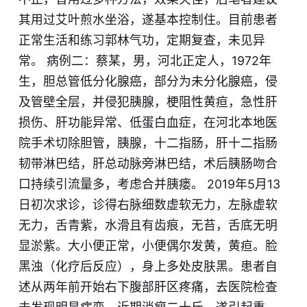
其用过艾叶煎水坐浴，遂基本控制住。目前患者
正常生活和练习郭林气功，定期复查，未见异
常。 病例二：蔡某，男，河北正定人，1972年
生，胆总管低分化腺癌，部分为未分化腺癌，侵
及管壁全层，并侵犯胰腺，梗阻性黄疸，急性肝
损伤、肝功能异常、低蛋白血症，在河北本地医
院手术切除胆管，胰腺，十二指肠，肝十二指肠
韧带淋巴结，肝总动脉旁淋巴结，术后胰肠吻合
口持续引流量多，考虑合并胰瘘。 2019年5月13
日初次求诊，诊得右脉细数虚软无力，左脉虚软
无力，舌青紫，水滑且有齿痕，无苔，舌底无明
显淤紫。大小便正常，小便偶尔发黄，黄疸。脸
黑浊（化疗后反应），身上多处皮肤黑。患者自
述从两年前开始右下腹部肝区疼痛，去医院检查