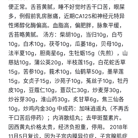
便正常。舌苔黄腻，睡不好觉时舌干口苦，眼屎
多，例假前乳房胀痛，近期CA125和神经元特异
性烯醇化酶偏高。血脂高，偏肥胖，脉象平缓，
舌苔略黄腻。 汤方：柴胡10g，当归10g，白芍
10g，白术10g，茯苓10g，瓜蒌18g，贝母10g，
法半夏10g，胆南星6g，生牡蛎15g（先煎），山
慈姑10g，蒲公英20g，半枝莲15g，白花蛇舌草
15g，苦参10g，莪术10g，仙鹤草50g，墨旱莲
15g，女贞子15g，沙苑子10g，菟丝子10g，牡丹
皮10g，豆蔻仁10g，薏苡仁30g，炒麦芽30g，
炒谷芽30g，淮山药30g，炙甘草6g，焦三仙各
10g，炒鸡内金30g 中成药：加味逍遥丸（不
再
舌
干口苦后停药）；内消散结丸；去甲斑蝥素片。
因西黄丸价格太贵，经济负担重，停用。 2018年
11月5日复诊，因为子宫内膜异位症，子宫腺肌症