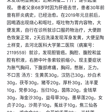
未发现明显病变。近期消瘦二十斤，遂引起重
视。 患者父亲68岁时因为肝癌去世，患者30年前
曾有肝炎病史，已经治愈。在2019年元旦前后，
因喝酒出现烧心和呕吐，呕吐物为胃内容物，大
便发黑，自行在诊所就诊口服药物治疗，大便颜
色恢复正常，2天后洗澡发现浑身发黄，大便呈陶
土样变，去河北医科大学第二医院（病案号：
2119559）就诊，发现胆管癌。胸腔、腹腔和盆
腔有积液，右肺中叶条索较前缩小。现主要症状
为胀气胸闷，下腹部疼痛，胸闷，憋胀，乏力。
不口苦 汤方：生黄芪30g，汉防己30g，炒白术
30g，茯苓30g，猪苓20g，厚朴30g，法半夏
10g，党参30g，当归10g，茵陈20g，金钱草
30g，海金沙30g，益母草30g，墨旱莲20g，女
贞子20g，沙苑子10g，菟丝子10g，焦三仙各