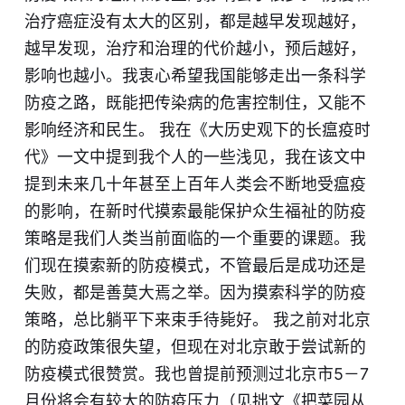
治疗癌症没有太大的区别，都是越早发现越好，
越早发现，治疗和治理的代价越小，预后越好，
影响也越小。我衷心希望我国能够走出一条科学
防疫之路，既能把传染病的危害控制住，又能不
影响经济和民生。 我在
《大历史观下的长瘟疫时
代》
一文中提到我个人的一些浅见，我在该文中
提到未来几十年甚至上百年人类会不断地受瘟疫
的影响，在新时代摸索最能保护众生福祉的防疫
策略是我们人类当前面临的一个重要的课题。我
们现在摸索新的防疫模式，不管最后是成功还是
失败，都是善莫大焉之举。因为摸索科学的防疫
策略，总比躺平下来束手待毙好。 我之前对北京
的防疫政策很失望，但现在对北京敢于尝试新的
防疫模式很赞赏。我也曾提前预测过北京市5－7
月份将会有较大的防疫压力（见拙文
《把菜园从