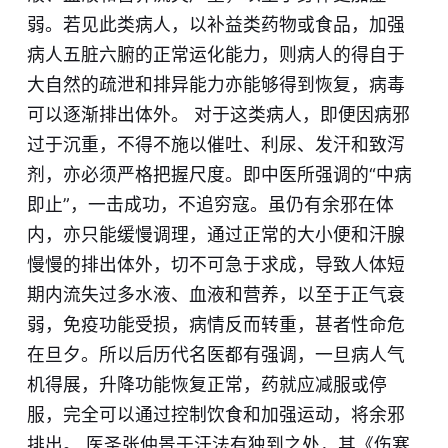
弱。若见此类病人，以补益类药物或食品，加强
病人五脏六腑的正常运化能力，则病人的得自于
大自然的疏泄和排异能力亦能够得到恢复，病毒
可以逐渐排出体外。 对于这类病人，即便因病邪
过于沉重，不得不施以催吐、利尿、发汗和
致
泻
剂，亦必须严格把握尺度。即中医所强调的“
中
病
即止”，一击成功，不追穷寇。虽仍有余邪在体
内，亦只能缓慢调理，通过正常的大小便和汗腺
慢慢的排出体外，切不可急于求成，导致人体短
期内流失过多水液、血液和营养，以至于正气衰
弱，免疫功能受损，病情反而转重，甚者性命危
在旦夕。所以后历代名医都有强调，一旦病人气
机得
展
，升降功能恢复正常，药就应减服或停
服，完全可以通过控制饮食和加强运动，将余邪
排出。 医圣张仲景于汗法有独到之处，其《伤寒