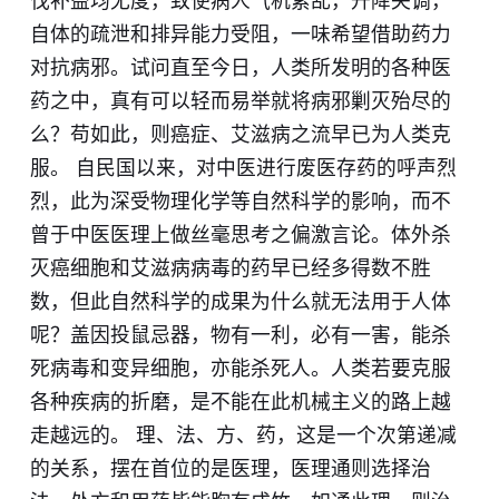
伐补益均无度，致使病人气机紊乱，升降失调，
自体的疏泄和排异能力受阻，一味希望借助药力
对抗病邪。试问直至今日，人类所发明的各种医
药之中，真有可以轻而易举就将病邪剿灭殆尽的
么？苟如此，则癌症、艾滋病之流早已为人类克
服。 自民国以来，对中医进行废医存药的呼声烈
烈，此
为
深受物理化学等自然科学的影响，而不
曾于中医医理上做丝毫思考之偏激言论。体外杀
灭癌细胞和艾滋病病毒的药早已经多得数不胜
数，但此自然科学的成果为什么就无法用于人体
呢？盖因投鼠忌器，物有一利，必有一害，能杀
死病毒和变异细胞，亦能杀死人。人类若要克服
各种疾病的折磨，是不能在此机械主义的路上越
走越远的。 理、法、方、药，这是一个次第递减
的关系，摆在首位的是医理，医理通则选择治