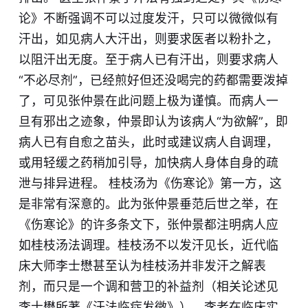
论》不断强调不可以过度发汗，只可以微微似有
汗出，如见病人大汗出，则要求医者以粉扑之，
以阻汗出无度。至于病人已有汗出，则要求病人
“不必尽剂”，已经煎好但还没喝完的药都需要泼掉
了，可见张仲景在此问题上极为谨慎。而病人一
旦有邪出之迹象，仲景即认为该病人“为欲解”，即
病人已有自愈之苗头，此时或建议病人自调理，
或用轻缓之药稍加引导，加快病人身体自身的疏
泄与排异进程。 桂枝汤为《伤寒论》第一方，这
是非常有深意的。此为张仲景垂范后世之举，在
《伤寒论》的许多条文下，张仲景都注明病人应
如桂枝汤法调理。桂枝汤不以发汗见长，近代临
床大师李士懋甚至认为桂枝汤并非发汗之解表
剂，而只是一个调和营卫的补益剂（相关论述见
李士懋所著《汗法临症发微》），李老在临床实