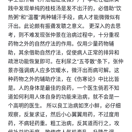
践中发现单纯的桂枝汤是发不出汗的，必借助“饮
热粥”和“温覆”两种辅汗手段，病人才能微微似有
汗出。此论颇有振聋发聩
之
意义。 更深入的去思
考，则不难发现张仲景在治病过程中，十分重视
药物之外的自然疗法的作用。仅用少量药物辅
助，其余借助自然疗法，促使病人正常的排
异
和
疏泄功能恢复即可。在利尿之“五苓散”
条
下，张仲
景亦强调病人应多饮暖水，微汗出而病可解。这
种药物之外的辅助疗法，在《伤寒论》中比比皆
是。人的身体是最佳的良药，一个医生倘若不知
道如何利用人体自身的功能来治病，就不会是一
个高明的医生。 所以良工治病如烹小鲜，必仔细
观察，反复求证，然后小心翼翼用药，不过度用
药，不病轻药重。粗工治病，反其道而行之，攻