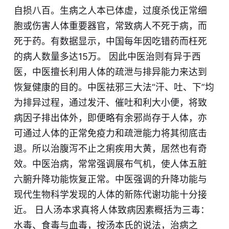
自损八百。生病之人本已体虚，过度杀伐正常细
胞或伤害人体重要器官，常致病人不死于病，而
死于药。有数据显示，中国每年因吃错药而枉死
的病人数量多达15万。 因此中医治则有异于西
医，中医擅长利用人体的疏泄与排异能力来达到
恢复健康的目的。中医祛邪三大法“汗、吐、下”均
为排异过程，通过发汗、催吐和利大小便，将致
病因子排出体外，即便略有余邪尚存于人体，亦
可通过人体的正常免疫力和疏泄能力将其彻底击
退。所以治腹泻不止之痢疾用大黄，居然也有奇
效。中医治病，常常强调
展
布气机，使人体五脏
六腑升降功能恢复正常。中医强调的升降功能与
现代生物科学发现的人体的新陈代谢功能十分接
近。 日人汤本求真将人体致病因素概括为三毒：
水毒、食毒与血毒，按汤本氏的说法，治病之