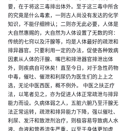
要，在于将这三毒排出体外。至于这三毒中所含
的究竟是什么毒素，一则古人尚没有发达的化学
知识，不能仔细辨认；二则亦无此必要，人体是
大自然惠赐的，大自然为人体设置了无数的窍：
传统的七窍以及汗腺等，均是人体最好的疏泄和
排
异
器官。只要利用一定的办法，促使各种致病
因素从人体的汗腺、嘴巴和排泄器官排泄出体
外，则疾病自可休矣！直至今日，对于急性药物
中毒，催吐、催泄和利尿仍为医生们的上上之
选，无论中医西医，概不例外。 中医之扶正疗
法，以笔者见之，亦为促进人体正常疏泄与排异
能力而设。久病体弱之人，五脏六腑乃至汗腺无
法正常运转，疏泄和排异能力下降，强以催吐、
利尿、发汗和致泄剂治疗，则极容易导致病人水
液、血液和营养流失严重，以至于身体更加虚