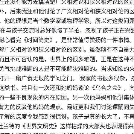
在还没有能力去搞清楚广义相对论和狭义相对论的区别
补，后来我还和他讨论了广义相对论和狭义相对论的
。他的理想是当个数学家或物理学家，所以对这类问
己在与孩子交流时总好像慢了半拍，忽视了孩子正在兴
耐心看完《时间简史》，是非常值得赞扬的一件事情
解广义相对论和狭义相对论的区别。虽然略有不自量
而且不可否认的是，世界上的很多难题，正是在这种
勇气挑战难题的人是不可能解决难题的。当求知欲的
打开一扇广袤无垠的学问之门。 我家的书很多很杂，
这类书。并且有一次还和她妈妈谈论《乌合之众》，
的一些不良现象的内在原因。另一次他妈妈和他讲集
有力的反驳他妈妈的观点。最近更和我们讨论谭嗣同
了解的深度令我感到很惊讶。孩子是真的长大了，​不再
· 杜兰特的《世界文明史》这样枯燥的大部头也表现得