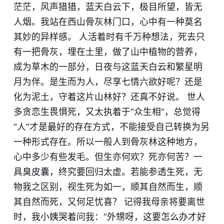
茫茫，风声猎猎，蓝天白云下，极目所望，皆无
人烟。我站在西山骨灰林门口，心中有一种莫名
其妙的异样感。 人活着时有千万种想法，死去只
有一把骨灰，埋在土里，做了山中植物的营养，
成为草木的一部分，日夜与这蓝天白云和繁星明
月为伴。是生而为人，尽享七情六欲好呢？还是
化为泥土，守着这片山林好？还真不好说。 世人
多贪恋生畏惧死，又太执着于“众生相”，总觉得
“人”才是最好的存在方式，不能接受自己转换为另
一种形式存在。所以一般人到骨灰林这种地方，
心中多少有些发毛。但生亦何欢？死亦何苦？一
具臭皮囊，终究要回归太虚。若能参透生死，无
物我之区别，视生死为如一，顺其自然而生，顺
其自然而死，又何足忧喜？ 记得我母亲将要离世
时，我小姨哭着问我：“外甥呀，这要怎么办才好