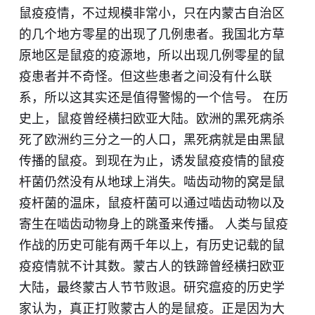
鼠疫疫情，不过规模非常小，只在内蒙古自治区
的几个地方零星的出现了几例患者。我国北方草
原地区是鼠疫的疫源地，所以出现几例零星的鼠
疫患者并不奇怪。但这些患者之间没有什么联
系，所以这其实还是值得警惕的一个信号。 在历
史上，鼠疫曾经横扫欧亚大陆。欧洲的黑死病杀
死了欧洲约三分之一的人口，黑死病就是由黑鼠
传播的鼠疫。到现在为止，诱发鼠疫疫情的鼠疫
杆菌仍然没有从地球上消失。啮齿动物的窝是鼠
疫杆菌的温床，鼠疫杆菌可以通过啮齿动物以及
寄生在啮齿动物身上的跳蚤来传播。 人类与鼠疫
作战的历史可能有两千年以上，有历史记载的鼠
疫疫情就不计其数。蒙古人的铁蹄曾经横扫欧亚
大陆，最终蒙古人节节败退。研究瘟疫的历史学
家认为，真正打败蒙古人的是鼠疫。正是因为大