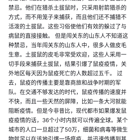
禁忌。他们在猎杀土拔鼠时，只采用射箭猎杀的
方式，而不用笼子来捕获，而且他们还不捕猎不
活泼的土拔鼠。这些习俗使他们有效的躲过了与
病鼠的直接接触。 但是闯关东的山东人不知道这
种禁忌，当年闯关东的山东人中，很多人做皮毛
生意。土拔鼠的皮毛非常受欢迎，这些人采用一
切手段来捕获土拔鼠，结果引爆了鼠疫疫情，关
外地区每天因为鼠疫死亡的人数超过五千。 过
去，鼠疫的传播主要是靠商旅和战争时期的军
队。在交通不够发达的时代，鼠疫传播的速度并
不快，而且一些天然的屏障，比如一条大河就能
阻断疫情。但是今非昔比，现代都市如果爆发鼠
疫疫情的话，36个小时内就可以传遍全球。某个
城市的人口一旦超过了50万，细菌和病毒等微生
物就足以在该地引爆一场瘟疫，并迅速传播到其