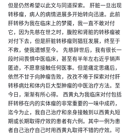
但是仍然希望以此文与同道探索。 肝脏一旦出现
转移瘤，病人的病情进展多开始转向迅速。此前
肝转移为我在临床上的梦魇，我一直不敢对付
它，因为先慈在世之时，腹腔和肾脏的转移瘤被
对付下去，但是肝脏转移瘤则猖狂发展，终至于
不救，使我遗憾至今。 先慈辞世后，我有很长一
段时间畏惧中医临床，甚至有半年左右近乎销声
匿迹，不愿意接触任何医事。但是痛定思痛后，
依然不甘于向肿瘤告败，孜孜不倦于探索对付肝
转移病灶和体内巨大型肿瘤的中医治疗方法。至
今日，渐渐有所心得。 西黄丸为我临床对付包括
肝转移在内的实体瘤的非常重要的一味中成药，
迄今为止，我自己治疗和亲身接触到以西黄丸短
期或长期取得疗效的患者有六例。其中一例为患
者自己治疗自己时用西黄丸取得不错的疗效。可