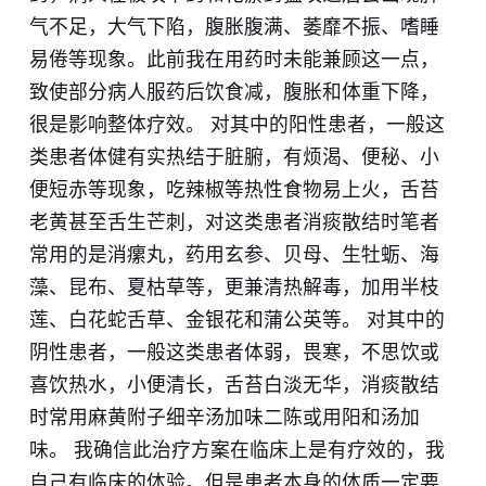
气不足，大气下陷，腹胀腹满、萎靡不振、嗜睡
易倦等现象。此前我在用药时未能兼顾这一点，
致使部分病人服药后饮食减，腹胀和体重下降，
很是影响整体疗效。 对其中的阳性患者，一般这
类患者体健有实热结于脏腑，有烦渴、便秘、小
便短赤等现象，吃辣椒等热性食物易上火，舌苔
老黄甚至舌生芒刺，对这类患者消痰散结时笔者
常用的是消瘰丸，药用玄参、贝母、生牡蛎、海
藻、昆布、夏枯草等，更兼清热解毒，加用半枝
莲、白花蛇舌草、金银花和蒲公英等。 对其中的
阴性患者，一般这类患者体弱，畏寒，不思饮或
喜饮热水，小便清长，舌苔白淡无华，消痰散结
时常用麻黄附子细辛汤加味二陈或用阳和汤加
味。 我确信此治疗方案在临床上是有疗效的，我
自己有临床的体验。但是患者本身的体质一定要