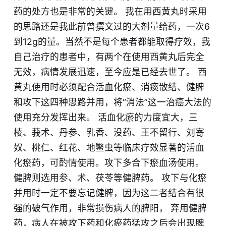
药的处方也是非常的关键。 我在用西黄丸时采用
的思路还是我此前曾撰文过的大剂量给药，一次6
到12g的量。当然不是每个患者都能取得疗效，我
自己治疗的患者中，有两个在使用西黄丸后完全
无效，病情发展迅速，至今应是已经去世了。 西
黄丸使用时必须配合活血化瘀、消痰散结、健脾
和攻下这四种思路并用，将“消法”这一治癌大法的
使用充分发挥出来。 活血化瘀的力度宜大，三
棱、莪术、丹参、乳香、没药、王不留行、刘寄
奴、桃仁、红花、地鳖虫等临床疗效显著的活血
化瘀药，可酌情使用。攻下多合下瘀血汤使用。
健脾则选用参、术、茯苓等健脾药。 攻下与化瘀
并用时一定不要忘记健脾，因为这二者结合有很
强的破气作用，非常损伤病人的脾阳， 弃用健脾
药，病人在被攻下药和化瘀药猛攻之后会出现脾