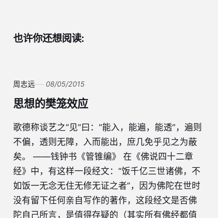
也许你还想阅读:
周志远
08/05/2015
思想的樊笼效应
歌德称谈艺之“见”曰：“能入，能遍，能透”，遍则
不偏，透则无障，入而能出，庶几免乎见之为蔽
矣。 ——钱钟书《管锥编》 在《佛说四十二章
经》中，有这样一段经文：“饭千亿三世诸佛，不
如饭一无念无住无修无证之者”，因为佛陀在世时
没有留下任何亲自写作的著作，这段经文是否佛
陀自己所言，是值得存疑的（其实所有佛经都值