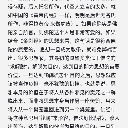
得存疑，后人托名所作，代圣人立言的太多，就
如中国的《黄帝内经》一样，明明是后世无名氏
所作，非得拉黄帝 来做虎皮）。如果这确实是佛
陀亲自所言，则佛陀这个人是非常可爱的。如果
结合《金刚经》的思想来看，这句话是很符合佛
陀的原意的。 思想一旦成为教条，就难免弊端百
出。很多思想家，其最初的愿望多类似于佛陀的
“求解脱”，解脱为目的，达到目的即为思想的首要
价值，一旦达到“解脱”这个 目的之后，思想就应
该被当作负担，毫不犹豫的扔掉。也就是说，思
想本身的价值在于将人从各种邪见的樊笼之中解
脱出来，而非将思想本身当作另一座樊笼，用来
将人从一个樊笼里圈进到另一个樊笼里。佛经中
将这种意思用“筏喻”来形容，佛法好比船筏，渡人
出苦海，达到解脱的彼岸为最终的目的。一旦到