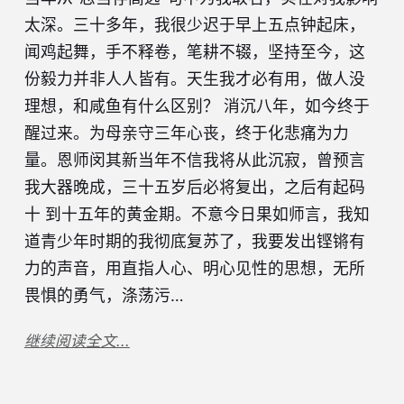
太深。三十多年，我很少迟于早上五点钟起床，
闻鸡起舞，手不释卷，笔耕不辍，坚持至今，这
份毅力并非人人皆有。天生我才必有用，做人没
理想，和咸鱼有什么区别？ 消沉八年，如今终于
醒过来。为母亲守三年心丧，终于化悲痛为力
量。恩师闵其新当年不信我将从此沉寂，曾预言
我大器晚成，三十五岁后必将复出，之后有起码
十 到十五年的黄金期。不意今日果如师言，我知
道青少年时期的我彻底复苏了，我要发出铿锵有
力的声音，用直指人心、明心见性的思想，无所
畏惧的勇气，涤荡污…
继续阅读全文...