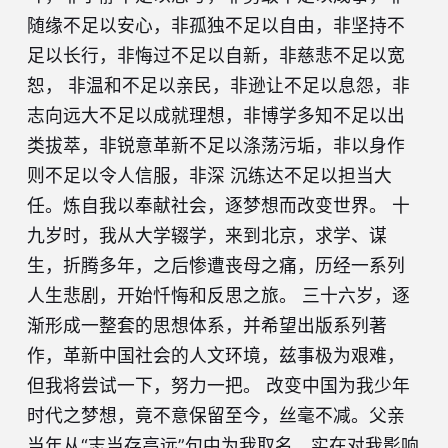
随缘不足以安心，非孤独不足以自由，非坚持不
足以长行，非悔过不足以自新，非慈悲不足以宽
恕， 非温和不足以亲民，非逊让不足以息怨，非
志向远大不足以成就理想，非博学多知不足以出
类拔萃，非锐意革新不足以涤荡污垢，非以身作
则不足以令人信服，非深 沉练达不足以担当大
任。炼自我以奉献社会，逐梦想而改变世界。 十
九岁时，我从大学辍学，来到北京，求学、谋
生，折腾多年，之后惨遭丧母之痛，历经一系列
人生悲剧，开始忏悔和反思之旅。 三十六岁，逐
渐形成一整套的思想体系，并希望出版系列著
作，革新中国社会的人文环境，兹事极为艰难，
但我将尝试一下，努力一把。 改变中国为我少年
时代之梦想，竟不意保留至今，丝毫不减。父亲
当年从“志当存高远”句中为我取名，实在对我影响