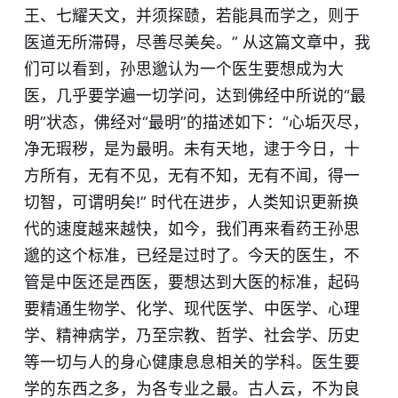
王、七耀天文，并须探赜，若能具而学之，则于
医道无所滞碍，尽善尽美矣。” 从这篇文章中，我
们可以看到，孙思邈认为一个医生要想成为大
医，几乎要学遍一切学问，达到佛经中所说的“最
明”状态，佛经对“最明”的描述如下：“心垢灭尽，
净无瑕秽，是为最明。未有天地，逮于今日，十
方所有，无有不见，无有不知，无有不闻，得一
切智，可谓明矣!” 时代在进步，人类知识更新换
代的速度越来越快，如今，我们再来看药王孙思
邈的这个标准，已经是过时了。今天的医生，不
管是中医还是西医，要想达到大医的标准，起码
要精通生物学、化学、现代医学、中医学、心理
学、精神病学，乃至宗教、哲学、社会学、历史
等一切与人的身心健康息息相关的学科。医生要
学的东西之多，为各专业之最。古人云，不为良