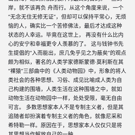
岸，就不该再负 舟而行。从这个角度来说，一个
“无念无住无修无证”，但却可以保持平常心，无烦
恼的人，确实比一个苦修佛法，最后才达成这种
状态的人幸运。毕竟在这世上， 再没有什么比内
心的安宁和幸福更令人羡慕的了。 这与钱钟书先
生提倡的“入而能出，庶几免乎见之为蔽矣”的观点
颇为相似，著名的人类学家德斯蒙德·莫利斯在其
“裸猿”三部曲中的《人类动物园》中，形象的将人
类社会的各种思想、习俗、成见比喻成人类为自
己构建的围墙，人类生活在这种围墙之中，就如
动物生活在动物园中一样，处处受限，毫无自由
可言。 多数思想家本人不是专制主义者，但是其
追随者却扮演着专制主义者的角色，就像尼采和
希特勒一样。原因在于，思想家本人仅仅只是将
其思想当作解放自己的一种…