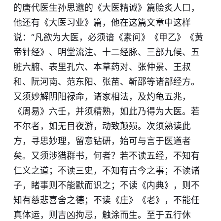
的唐代医生孙思邈的《大医精诚》篇脍炙人口，
他还有《大医习业》篇，他在这篇文章中这样
说：“凡欲为大医，必须谙《素问》《甲乙》《黄
帝针经》、明堂流注、十二经脉、三部九候、五
脏六腑、表里孔穴、本草药对、张仲景、王叔
和、阮河南、范东阳、张苗、靳邵等诸部经方。
又须妙解阴阳禄命，诸家相法，及灼龟五兆，
《周易》六壬，并须精熟，如此乃得为大医。若
不尔者，如无目夜游，动致颠殒。次须熟读此
方，寻思妙理，留意钻研，始可与言于医道者
矣。又须涉猎群书，何者？若不读五经，不知有
仁义之道；不读三史，不知有古今之事；不读诸
子，睹事则不能默而识之；不读《内典》，则不
知有慈悲喜舍之德；不读《庄》《老》，不能任
真体运，则吉凶拘忌，触涂而生。至于五行休