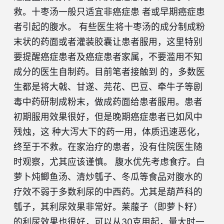
救。十枣汤一般只适宜非癌症患 者或早期癌症患
者引起的腹水。 有些医生将十枣汤的成分制成粉
末状的药面或者灌装胶囊让患者服用，这里特别
要提醒癌症患者及癌症患者家属，不要滥用不知
成分的医生自制药。目前笔者接触到 的，多数医
生都是将大戟、甘遂、芫花、巴豆、牵牛子等剧
毒中药研制成粉末，做成药面给患者服用。患者
初期服用效果很好，但是晚期癌症患者已如风中
残烛，这 种大泻大下的药一用，体质迅速恶化，
终至于不救。在家治疗的患者，没有住院医生随
时观察，尤其应该谨慎。 腹水优先考虑食疗。白
萝卜炖鲫鱼汤、清炒瓠子、冬瓜等食品对腹水的
疗效不弱于多数利尿的中西药。尤其是葫芦科的
瓠子，其利尿效果非常好。莱菔子（即萝卜籽）
的利尿效果也很好，可以从30克用起，量大时一