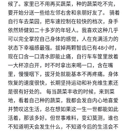
候了。家里已不用再买蔬菜，种的蔬菜吃不完，
要开始分送一些给左邻右舍和亲朋好友了。 骑着
自行车去菜园，把车速控制在较快的档次，身手
依然矫健如二十多岁的年轻人。我喜欢这种几乎
可以完全掌控自己身体的感觉，人在充满活力的
状态下幸福感最强。拔掉两颗智齿已有48小时，
现在口含一口清水即能止痛，自行车车筐里放着
一大杯凉白开，时不时拿出来喝一口，含在嘴
里，慢慢咽下，拔牙处就能基本不再疼痛。身体
恢复的速度很快，长期坚持运动和补充维生素还
是很有好处的。 每当蔬菜丰收的时候，来到菜
地，看着自己种的蔬菜，我都会发自内心地喜爱
并赞叹这生活，总在想如果这一生一世都能如此
活着，那该多好。但世事难料，变幻莫测，谁也
不知道明天会发生什么，不知道今后的生活会不