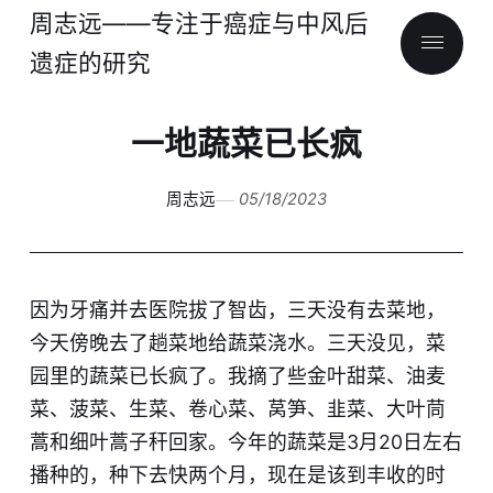
周志远——专注于癌症与中风后
遗症的研究
一地蔬菜已长疯
周志远
05/18/2023
因为牙痛并去医院拔了智齿，三天没有去菜地，
今天傍晚去了趟菜地给蔬菜浇水。三天没见，菜
园里的蔬菜已长疯了。我摘了些金叶甜菜、油麦
菜、菠菜、生菜、卷心菜、莴笋、韭菜、大叶茼
蒿和细叶蒿子秆回家。今年的蔬菜是3月20日左右
播种的，种下去快两个月，现在是该到丰收的时