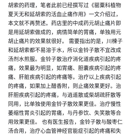
胡索的药理，笔者此前已经撰写过
《罂粟科植物
夏天无和延胡索的活血止痛作用》
一文介绍过，
本文就不再赘述。药店里的中成药元胡止痛片即
是用延胡索做成的，病情简单的胃痛，单独用元
胡止痛片的效果就很好。 需要指出的是，川楝子
和延胡索都不易溶于水，所以金铃子散不宜改成
汤剂水煎服。金铃子散治疗消化道疾病引起的疼
痛，效果最为明显，如胃痛、胆囊疾病引起的疼
痛、肝脏疾病引起的疼痛等。治疗以上疾病引起
的疼痛，如果加上醋香附，则止痛效果更好。治
肝胆疾病引起的疼痛，与逍遥散或柴胡疏肝散等
同用，比单独使用金铃子散效果更佳。治疗慢性
萎缩性胃炎引起的胃痛，与丹参饮、失笑散等合
用效果更佳。 也有医生报告，金铃子散与酸枣仁
汤合用，治疗心血管神经官能症引起的疼痛和失