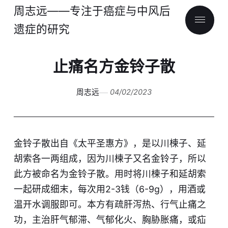
周志远——专注于癌症与中风后
遗症的研究
止痛名方金铃子散
周志远
04/02/2023
金铃子散出自《太平圣惠方》，是以川楝子、延
胡索各一两组成，因为川楝子又名金铃子，所以
此方被命名为金铃子散。用时将川楝子和延胡索
一起研成细末，每次用2-3钱（6-9g），用酒或
温开水调服即可。本方有疏肝泻热、行气止痛之
功，主治肝气郁滞、气郁化火、胸胁胀痛，或疝