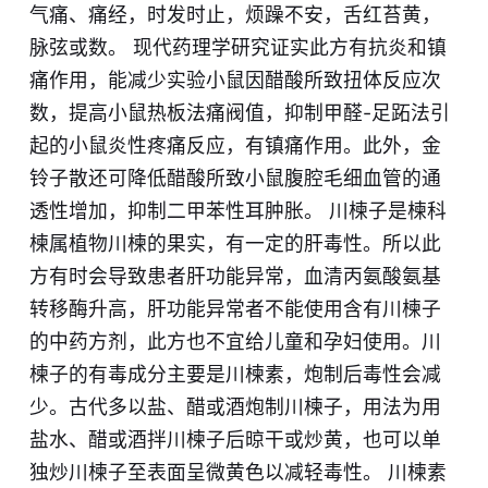
气痛、痛经，时发时止，烦躁不安，舌红苔黄，
脉弦或数。 现代药理学研究证实此方有抗炎和镇
痛作用，能减少实验小鼠因醋酸所致扭体反应次
数，提高小鼠热板法痛阀值，抑制甲醛-足跖法引
起的小鼠炎性疼痛反应，有镇痛作用。此外，金
铃子散还可降低醋酸所致小鼠腹腔毛细血管的通
透性增加，抑制二甲苯性耳肿胀。 川楝子是楝科
楝属植物川楝的果实，有一定的肝毒性。所以此
方有时会导致患者肝功能异常，血清丙氨酸氨基
转移酶升高，肝功能异常者不能使用含有川楝子
的中药方剂，此方也不宜给儿童和孕妇使用。川
楝子的有毒成分主要是川楝素，炮制后毒性会减
少。古代多以盐、醋或酒炮制川楝子，用法为用
盐水、醋或酒拌川楝子后晾干或炒黄，也可以单
独炒川楝子至表面呈微黄色以减轻毒性。 川楝素