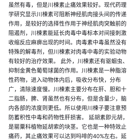
虽然有毒，但是川楝素止痛效果较好。现代药理
学研究显示川楝素可阻断神经肌肉接头间的传递
作用，是较好的选择性作用于神经肌肉突触前的
阻遏剂，川楝素能延长肉毒中毒标本对间接刺激
收缩反应麻痹出现的时间。肉毒素中毒虽然没有
特殊的解毒剂，但川楝素对肉毒中毒的实验动物
有较好的治疗效果。 此外，川楝素还有驱蛔虫、
抑制金黄色葡萄球菌的作用。川楝素是一种脂溶
性药物，进入动物体内后，吸收分布快，分布
广，清除速度慢。川楝素主要分布在肝、胆和十
二指肠，脾、肾虽然也有分布，但是含量少，脑
内各部的浓度则更低。所以使用川楝子要注意预
防蓄积性中毒和药物性肝损害。 延胡素即元胡，
是罂粟科植物延胡索的块茎。它也是一种特效止
痛药，其止痛效果可以达到吗啡的40%左右。延