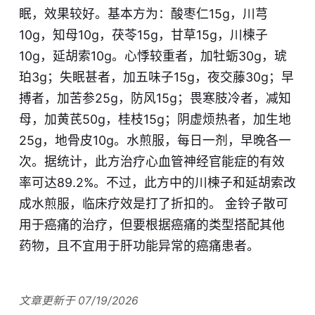
眠，效果较好。基本方为：酸枣仁15g，川芎
10g，知母10g，茯苓15g，甘草15g，川楝子
10g，延胡索10g。心悸较重者，加牡蛎30g，琥
珀3g；失眠甚者，加五味子15g，夜交藤30g；早
搏者，加苦参25g，防风15g；畏寒肢冷者，减知
母，加黄芪50g，桂枝15g；阴虚烦热者，加生地
25g，地骨皮10g。水煎服，每日一剂，早晚各一
次。据统计，此方治疗心血管神经官能症的有效
率可达89.2%。不过，此方中的川楝子和延胡索改
成水煎服，临床疗效是打了折扣的。 金铃子散可
用于癌痛的治疗，但要根据癌痛的类型搭配其他
药物，且不宜用于肝功能异常的癌痛患者。
文章更新于 07/19/2026