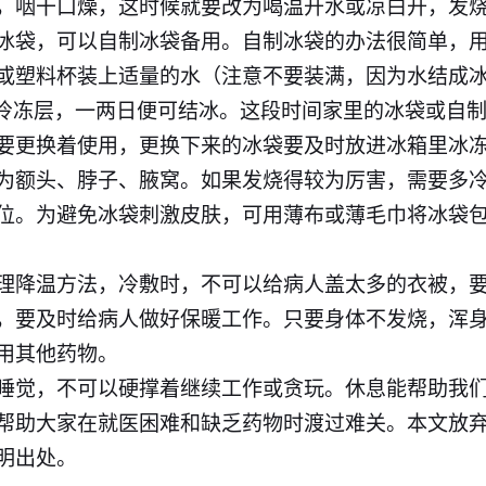
，咽干口燥，这时候就要改为喝温开水或凉白开，发
冰袋，可以自制冰袋备用。自制冰袋的办法很简单，
或塑料杯装上适量的水（注意不要装满，因为水结成
的冷冻层，一两日便可结冰。这段时间家里的冰袋或自
要更换着使用，更换下来的冰袋要及时放进冰箱里冰
为额头、脖子、腋窝。如果发烧得较为厉害，需要多
位。为避免冰袋刺激皮肤，可用薄布或薄毛巾将冰袋
理降温方法，冷敷时，不可以给病人盖太多的衣被，
，要及时给病人做好保暖工作。只要身体不发烧，浑
用其他药物。
睡觉，不可以硬撑着继续工作或贪玩。休息能帮助我
帮助大家在就医困难和缺乏药物时渡过难关。本文放
明出处。