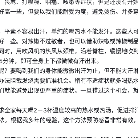
、畏寒、打喷嚏、咽痛、咳嗽等症状，但是还没有开
好高一些，但要以我们能耐受为度，避免烫伤。并多
，平素不容易出汗，单纯的喝热水不能发汗。这些人
好一些。对辣椒不过敏者，也可以借助辣椒或辣椒制
同时，用吹风机的热风从颈椎，沿着脊柱，缓慢地吹
15分钟，即可全身上下都微微有汗出来。
呢？要喝到我们的身体能微微出汗为止，但不能大汗
办法阻截发烧需要抓准机会。稍有不适症状就多喝热
们就能避免出现更严重的症状。一旦错过这个机会，
求全家每天喝2－3杯温度较高的热水或热汤，促进排
染的方法。根据我多年的经验，这个方法预防感冒非常有效